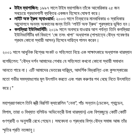
টাইম ম্যাগাজিন:
১৯৯৭ সালে টাইম ম্যাগাজিন তাঁকে আমেরিকার ২৫ জন
সবচেয়ে প্রভাবশালী ব্যক্তির একজন হিসেবে ঘোষণা করে।
লাইট অফ ট্রুথ অ্যাওয়ার্ড:
২০০৩ সালে তিব্বতের মানবাধিকার ও স্বাধিকার
আন্দোলনে অনন্য অবদানের জন্য তিনি ‘লাইট অফ ট্রুথ’ পুরস্কারে ভূষিত হন।
কলম্বিয়া ইউনিভার্সিটি:
২০১৯ সালে অবসরে যাওয়ার আগ পর্যন্ত তিনি কলম্বিয়া
ইউনিভার্সিটির ধর্ম বিভাগে ‘জে তসং খাপা’ অধ্যাপক (পাশ্চাত্যে বৌদ্ধ গবেষণার
প্রথম কোনো স্থায়ী আসন) হিসেবে দায়িত্ব পালন করেন।
২০০১ সালে আধুনিক বিশ্বের সংকট ও সহিংসতা নিয়ে এক সাক্ষাৎকারে অধ্যাপক থারম্যান
বলেছিলেন: “বৌদ্ধ দর্শন আমাদের শেখায় যে সহিংসতা কখনো কোনো স্থায়ী সমাধান
আনতে পারে না। এটি আমাদের ভেতরের দারিদ্র্য, আদর্শিক বিভ্রান্তি এবং কুসংস্কারের
মতো গভীর সমস্যাগুলোর মূল উৎপাটন করতে এবং পরম করুণার পথ বেছে নিতে উৎসাহিত
করে।”
মহাপ্রয়াণকালে তিনি স্ত্রী বিরগিট ক্যারোলিন “নেনা”, পাঁচ সন্তান (ডেকেন, গ্যান্ডেন,
মিপাম, তায়া ও বিখ্যাত হলিউড অভিনেত্রী উমা থারম্যান) এবং বিশ্বজুড়ে কোটি কোটি
গুণগ্রাহী ও অনুসারী রেখে গেছেন। সমবেদনা ও শ্রদ্ধায় বিশ্ব বৌদ্ধ সমাজ আজ তাঁর
স্মৃতির প্রতি নতজানু।