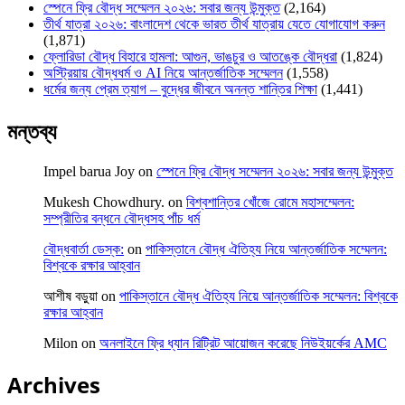
স্পেনে ফ্রি বৌদ্ধ সম্মেলন ২০২৬: সবার জন্য উন্মুক্ত
(2,164)
তীর্থ যাত্রা ২০২৬: বাংলাদেশ থেকে ভারত তীর্থ যাত্রায় যেতে যোগাযোগ করুন
(1,871)
ফ্লোরিডা বৌদ্ধ বিহারে হামলা: আগুন, ভাঙচুর ও আতঙ্কে বৌদ্ধরা
(1,824)
অস্ট্রিয়ায় বৌদ্ধধর্ম ও AI নিয়ে আন্তর্জাতিক সম্মেলন
(1,558)
ধর্মের জন্য প্রেম ত্যাগ – বুদ্ধের জীবনে অনন্ত শান্তির শিক্ষা
(1,441)
মন্তব্য
Impel barua Joy
on
স্পেনে ফ্রি বৌদ্ধ সম্মেলন ২০২৬: সবার জন্য উন্মুক্ত
Mukesh Chowdhury.
on
বিশ্বশান্তির খোঁজে রোমে মহাসম্মেলন:
সম্প্রীতির বন্ধনে বৌদ্ধসহ পাঁচ ধর্ম
বৌদ্ধবার্তা ডেস্ক:
on
পাকিস্তানে বৌদ্ধ ঐতিহ্য নিয়ে আন্তর্জাতিক সম্মেলন:
বিশ্বকে রক্ষার আহ্বান
আশীষ বড়ুয়া
on
পাকিস্তানে বৌদ্ধ ঐতিহ্য নিয়ে আন্তর্জাতিক সম্মেলন: বিশ্বকে
রক্ষার আহ্বান
Milon
on
অনলাইনে ফ্রি ধ্যান রিট্রিট আয়োজন করেছে নিউইয়র্কের AMC
Archives