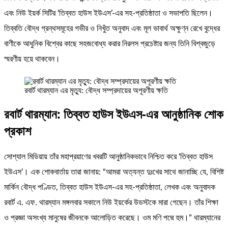
এবং নিউ ইয়র্ক সিটির ‘তিব্বত হাউস ইউএস’-এর সহ-প্রতিষ্ঠাতা ও সভাপতি ছিলেন।
তিব্বতি বৌদ্ধ গ্রন্থসমূহের গভীর ও নিখুঁত অনুবাদ এবং মূল ভাবার্থ অক্ষুণ্ন রেখে বুদ্ধের
বাণীকে আধুনিক বিশ্বের কাছে সহজবোধ্য করার নিরলস প্রচেষ্টার জন্য তিনি বিশ্বজুড়ে
স্মরণীয় হয়ে থাকবেন।
রবার্ট থারম্যান এর মৃত্যু: বৌদ্ধ সম্প্রদায়ের অপূরণীয় ক্ষতি
রবার্ট থারম্যান: তিব্বত হাউস ইউএস-এর আনুষ্ঠানিক শোক
প্রকাশ
সোশ্যাল মিডিয়ায় তাঁর মহাপ্রয়াণের খবরটি আনুষ্ঠানিকভাবে নিশ্চিত করে ‘তিব্বত হাউস
ইউএস’। এক শোকবার্তায় তারা জানায়: “আমরা অত্যন্ত দুঃখের সাথে জানাচ্ছি যে, বিশিষ্ট
মার্কিন বৌদ্ধ পণ্ডিত, তিব্বত হাউস ইউএস-এর সহ-প্রতিষ্ঠাতা, লেখক এবং অনুবাদক
রবার্ট এ. এফ. থারম্যান মঙ্গলবার সকালে নিউ ইয়র্কের উডস্টকে মারা গেছেন। তাঁর শিক্ষা
ও প্রজ্ঞা অসংখ্য মানুষের জীবনকে আলোড়িত করেছে। ওম মণি পদ্মে হুম।” থারম্যানের