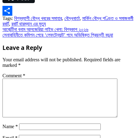
Tags:
বিশ্বব্যাপী বৌদ্ধ খবরের সমাহার
,
বৌদ্ধবার্তা
,
মার্কিন বৌদ্ধ পণ্ডিত ও সমাজকর্মী
Share
রবার্ট
,
রবার্ট থারম্যান এর মৃত্যু
Post
আর্জেন্টিনা বনাম আলজেরিয়া লাইভ খেলা: বিশ্বকাপ ২০২৬
সেনাবাহিনীতে কমিশন পেয়ে ‘লেফটেন্যান্ট’ পদে অভিষিক্ত প্রিয়ন্তী বড়ুয়া
navigation
Leave a Reply
Your email address will not be published.
Required fields are
marked
*
Comment
*
Name
*
Email
*