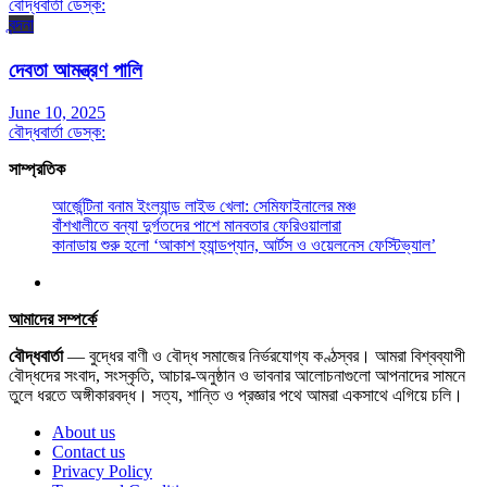
বৌদ্ধবার্তা ডেস্ক:
বন্দনা
দেবতা আমন্ত্রণ পালি
June 10, 2025
বৌদ্ধবার্তা ডেস্ক:
সাম্প্রতিক
আর্জেন্টিনা বনাম ইংল্যান্ড লাইভ খেলা: সেমিফাইনালের মঞ্চ
বাঁশখালীতে বন্যা দুর্গতদের পাশে মানবতার ফেরিওয়ালারা
কানাডায় শুরু হলো ‘আকাশ হ্যান্ডপ্যান, আর্টস ও ওয়েলনেস ফেস্টিভ্যাল’
আমাদের সম্পর্কে
বৌদ্ধবার্তা
— বুদ্ধের বাণী ও বৌদ্ধ সমাজের নির্ভরযোগ্য কণ্ঠস্বর। আমরা বিশ্বব্যাপী
বৌদ্ধদের সংবাদ, সংস্কৃতি, আচার-অনুষ্ঠান ও ভাবনার আলোচনাগুলো আপনাদের সামনে
তুলে ধরতে অঙ্গীকারবদ্ধ। সত্য, শান্তি ও প্রজ্ঞার পথে আমরা একসাথে এগিয়ে চলি।
About us
Contact us
Privacy Policy