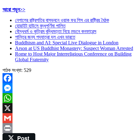
:
আরো পড়ুন>>
প্রখ্যাত
নেপালের রাষ্ট্রপতির বাসভবনে ওয়াক ফর পিস এর রাষ্ট্রিয় বৈঠক
মার্কিন
হোয়াইট হাউসে বুদ্ধপূর্ণিমা পালিত
বৌদ্ধ
বৌদ্ধধর্ম ও কৃত্রিম বুদ্ধিমত্তা নিয়ে লন্ডনে কনফারেন্স
পণ্ডিত
শান্তির জন্য পদযাত্রা দল এখন ভারতে
ও
Buddhism and AI: Special Live Dialogue in London
সমাজকর্মী
Arson at US Buddhist Monastery: Suspect Woman Arrested
রবার্ট
Rome to Host Major Interreligious Conference on Building
থারম্যান
Global Fraternity
আর
নেই
পাঠক সংখ্যা:
529
Facebook
Messenger
WhatsApp
X
Gmail
Post
Print