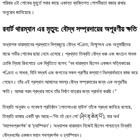
পরিবার এই শোকের মুহূর্তে সবার কাছে একান্ত ব্যক্তিগত গোপনীয়তা বজায় রাখার
অনুরোধ জানিয়েছে।
রবার্ট থারম্যান এর মৃত্যু: বৌদ্ধ সম্প্রদায়ের অপূরণীয় ক্ষতি
অধ্যাপক থারম্যানের প্রস্থানে বিশ্বজুড়ে বৌদ্ধ পণ্ডিত, ভিক্ষুসংঘ এবং অনুসারীদের
মাঝে গভীর শোকের ছায়া নেমে এসেছে। প্রখ্যাত তিব্বতি বৌদ্ধ গুরু এবং জংচেন সাধক
চোকি ন্যিমা রিনপোচে এক বিবৃতিতে বলেন: “বব থারম্যান ছিলেন একজন সত্যিকারের
পণ্ডিত ও সাধক, যিনি সদ্ধর্ম এবং জগতের সকল প্রাণীর কল্যাণে নিঃস্বার্থভাবে কাজ করে
গেছেন। তাঁর এই প্রস্থান আমাদের সমগ্র বৌদ্ধ সম্প্রদায়ের জন্য এক অপূরণীয়
ক্ষতি। আমরা পরম শ্রদ্ধার সাথে তাঁর নির্বাণ যাত্রার জন্য প্রার্থনা করছি।”
তিব্বতি অনুবাদ ও গবেষণা প্রতিষ্ঠান ‘লোতসাওয়া হাউস’ তাঁকে শ্রদ্ধা জানিয়ে বলেছে,
তিব্বতি ভাষায় একটি শব্দ আছে—’শিং র্তা ছেন পো’ (ཤིང་རྟ་ཆེན་པོ་), যার অর্থ
‘মহাপথপ্রদর্শক’ বা ‘চ্যাম্পিয়ন’। অধ্যাপক থারম্যান নিজেই ছিলেন পাশ্চাত্যে তিব্বতি
বৌদ্ধধর্মের একজন মহান পথপ্রদর্শক ও চ্যাম্পিয়ন।