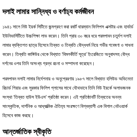
দলাই লামার সান্নিধ্য ও বর্ণাঢ্য কর্মজীবন
১৯৪১ সালে নিউ ইয়র্ক সিটিতে জন্মগ্রহণ করা রবার্ট থারম্যান ফিলিপস এক্সটার এবং হার্ভার্ড
ইউনিভার্সিটিতে উচ্চশিক্ষা লাভ করেন। তিনি প্রায় ৩০ বছর ধরে পরমপাবন চতুর্দশ দলাই
লামার ব্যক্তিগত ছাত্র হিসেবে তিব্বত ও তিব্বতি বৌদ্ধধর্ম নিয়ে গভীর গবেষণা ও সাধনা
করেন। তিব্বতি কাঙ্গিউর থেকে বিখ্যাত ‘বিমলকীর্তি সূত্র’ ইংরেজিতে অনুবাদসহ বৌদ্ধ
দর্শনের ওপর তিনি অসংখ্য গ্রন্থ রচনা ও সম্পাদনা করেছেন।
পরমপাবন দলাই লামার নির্দেশনায় ও অনুপ্রেরণায় ১৯৮৭ সালে বিখ্যাত হলিউড অভিনেতা
রিচার্ড গিয়ার এবং সুরকার ফিলিপ গ্লাসের সাথে যৌথভাবে তিনি নিউ ইয়র্কে অলাভজনক
সংস্থা ‘তিব্বত হাউস ইউএস’ প্রতিষ্ঠা করেন। এই প্রতিষ্ঠানটি তিব্বতের অনন্য
সাংস্কৃতিক, দার্শনিক ও আধ্যাত্মিক ঐতিহ্য সংরক্ষণে বিশ্বব্যাপী এক বিশাল নেটওয়ার্ক
হিসেবে কাজ করছে।
আন্তর্জাতিক স্বীকৃতি