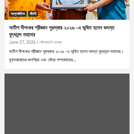
আন্তর্জাতিক
জীবনী
অতীশ দীপংকর শ্রীজ্ঞান পুরস্কার ২০২৬ -এ ভূষিত হলেন ভদন্ত
বুদ্ধানন্দ মহাথের
June 27, 2026
বৌদ্ধবার্তা ডেস্ক:
অতীশ দীপংকর শ্রীজ্ঞান পুরস্কার ২০২৬ -এ ভূষিত হলেন ভদন্ত বুদ্ধানন্দ মহাথের।
যুক্তরাজ্যের জনপ্রিয় এবং বৌদ্ধ সম্প্রদায়ের…