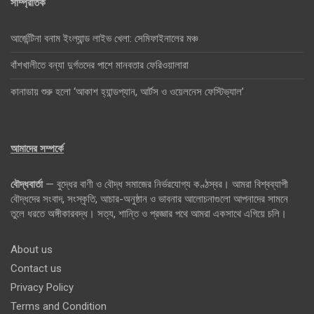
সাম্প্রতিক
আর্জেন্টিনা বনাম ইংল্যান্ড লাইভ খেলা: সেমিফাইনালের মঞ্চ
বাঁশখালীতে বন্যা দুর্গতদের পাশে মানবতার ফেরিওয়ালারা
কানাডায় শুরু হলো ‘আকাশ হ্যান্ডপ্যান, আর্টস ও ওয়েলনেস ফেস্টিভ্যাল’
আমাদের সম্পর্কে
বৌদ্ধবার্তা
— বুদ্ধের বাণী ও বৌদ্ধ সমাজের নির্ভরযোগ্য কণ্ঠস্বর। আমরা বিশ্বব্যাপী
বৌদ্ধদের সংবাদ, সংস্কৃতি, আচার-অনুষ্ঠান ও ভাবনার আলোচনাগুলো আপনাদের সামনে
তুলে ধরতে অঙ্গীকারবদ্ধ। সত্য, শান্তি ও প্রজ্ঞার পথে আমরা একসাথে এগিয়ে চলি।
About us
Contact us
Privacy Policy
Terms and Condition