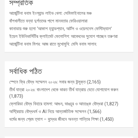
সম্প্রতিক
আর্জেন্টিনা বনাম ইংল্যান্ড লাইভ খেলা: সেমিফাইনালের মঞ্চ
বাঁশখালীতে বন্যা দুর্গতদের পাশে মানবতার ফেরিওয়ালারা
কানাডায় শুরু হলো ‘আকাশ হ্যান্ডপ্যান, আর্টস ও ওয়েলনেস ফেস্টিভ্যাল’
ইয়েল ইউনিভার্সিটির ক্লাইমেট ফেলোশিপ: আবেদনের সুযোগ পাচ্ছেন তরুণরা
আর্জেন্টিনা বনাম মিশর: আজ রাতে মুখোমুখি: মেসি বনাম সালাহ
সর্বাধিক পঠিত
স্পেনে ফ্রি বৌদ্ধ সম্মেলন ২০২৬: সবার জন্য উন্মুক্ত
(2,165)
তীর্থ যাত্রা ২০২৬: বাংলাদেশ থেকে ভারত তীর্থ যাত্রায় যেতে যোগাযোগ করুন
(1,873)
ফ্লোরিডা বৌদ্ধ বিহারে হামলা: আগুন, ভাঙচুর ও আতঙ্কে বৌদ্ধরা
(1,827)
অস্ট্রিয়ায় বৌদ্ধধর্ম ও AI নিয়ে আন্তর্জাতিক সম্মেলন
(1,566)
ধর্মের জন্য প্রেম ত্যাগ – বুদ্ধের জীবনে অনন্ত শান্তির শিক্ষা
(1,450)