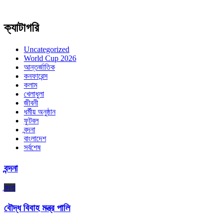
ক্যাটাগরি
Uncategorized
World Cup 2026
আন্তর্জাতিক
কনফারেন্স
কলাম
খেলাধুলা
জীবনী
ধর্মীয় অনুষ্ঠান
ফুটবল
বন্দনা
বাংলাদেশ
সর্বশেষ
বন্দনা
বন্দনা
বৌদ্ধ বিবাহ মন্ত্র পালি