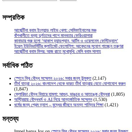
সম্প্রতিক
আর্জেন্টিনা বনাম ইংল্যান্ড লাইভ খেলা: সেমিফাইনালের মঞ্চ
বাঁশখালীতে বন্যা দুর্গতদের পাশে মানবতার ফেরিওয়ালারা
কানাডায় শুরু হলো ‘আকাশ হ্যান্ডপ্যান, আর্টস ও ওয়েলনেস ফেস্টিভ্যাল’
ইয়েল ইউনিভার্সিটির ক্লাইমেট ফেলোশিপ: আবেদনের সুযোগ পাচ্ছেন তরুণরা
আর্জেন্টিনা বনাম মিশর: আজ রাতে মুখোমুখি: মেসি বনাম সালাহ
সর্বাধিক পঠিত
স্পেনে ফ্রি বৌদ্ধ সম্মেলন ২০২৬: সবার জন্য উন্মুক্ত
(2,147)
তীর্থ যাত্রা ২০২৬: বাংলাদেশ থেকে ভারত তীর্থ যাত্রায় যেতে যোগাযোগ করুন
(1,847)
ফ্লোরিডা বৌদ্ধ বিহারে হামলা: আগুন, ভাঙচুর ও আতঙ্কে বৌদ্ধরা
(1,805)
অস্ট্রিয়ায় বৌদ্ধধর্ম ও AI নিয়ে আন্তর্জাতিক সম্মেলন
(1,530)
ধর্মের জন্য প্রেম ত্যাগ – বুদ্ধের জীবনে অনন্ত শান্তির শিক্ষা
(1,421)
মন্তব্য
Impel barua Joy
on
স্পেনে ফ্রি বৌদ্ধ সম্মেলন ২০২৬: সবার জন্য উন্মুক্ত