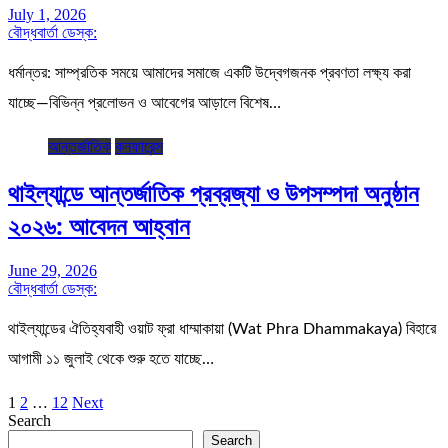
July 1, 2026
বৌদ্ধবার্তা ডেস্ক:
ধর্মান্তর: সাম্প্রতিক সময়ে আমাদের সমাজে একটি উদ্বেগজনক প্রবণতা লক্ষ্য করা
যাচ্ছে—বিভিন্ন প্রলোভন ও আবেগের আড়ালে বিশেষ…
আন্তর্জাতিক
কনফারেন্স
থাইল্যান্ডে আন্তর্জাতিক প্রব্রজ্যা ও উপসম্পদা অনুষ্ঠান
২০২৬: আবেদন আহ্বান
June 29, 2026
বৌদ্ধবার্তা ডেস্ক:
থাইল্যান্ডের ঐতিহ্যবাহী ওয়াট ফ্রা ধাম্মাকায়া (Wat Phra Dhammakaya) বিহারে
আগামী ১১ জুলাই থেকে শুরু হতে যাচ্ছে…
Posts
1
2
…
12
Next
Search
pagination
Search