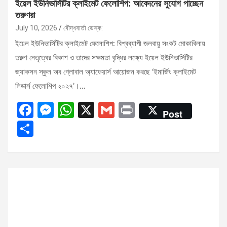
ইয়েল ইউনিভার্সিটির ক্লাইমেট ফেলোশিপ: আবেদনের সুযোগ পাচ্ছেন
তরুণরা
July 10, 2026
বৌদ্ধবার্তা ডেস্ক:
ইয়েল ইউনিভার্সিটির ক্লাইমেট ফেলোশিপ: বিশ্বব্যাপী জলবায়ু সংকট মোকাবিলায়
তরুণ নেতৃত্বের বিকাশ ও তাদের সক্ষমতা বৃদ্ধির লক্ষ্যে ইয়েল ইউনিভার্সিটির
জ্যাকসন স্কুল অব গ্লোবাল অ্যাফেয়ার্স আয়োজন করছে ‘ইমার্জিং ক্লাইমেট
লিডার্স ফেলোশিপ ২০২৭’।…
F
M
W
X
G
Pr
Post
a
es
h
m
in
S
ce
se
at
ail
t
h
b
n
s
ar
o
g
A
e
o
er
p
k
p