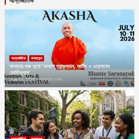
আন্তর্জাতিক
আন্তর্জাতিক
কনফারেন্স
কানাডায় শুরু হলো ‘আকাশ হ্যান্ডপ্যান, আর্টস ও ওয়েলনেস
ফেস্টিভ্যাল’
July 11, 2026
বৌদ্ধবার্তা ডেস্ক: