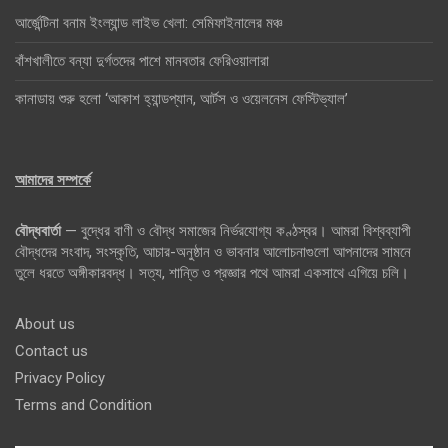
আর্জেন্টিনা বনাম ইংল্যান্ড লাইভ খেলা: সেমিফাইনালের মঞ্চ
বাঁশখালীতে বন্যা দুর্গতদের পাশে মানবতার ফেরিওয়ালারা
কানাডায় শুরু হলো ‘আকাশ হ্যান্ডপ্যান, আর্টস ও ওয়েলনেস ফেস্টিভ্যাল’
আমাদের সম্পর্কে
বৌদ্ধবার্তা
— বুদ্ধের বাণী ও বৌদ্ধ সমাজের নির্ভরযোগ্য কণ্ঠস্বর। আমরা বিশ্বব্যাপী
বৌদ্ধদের সংবাদ, সংস্কৃতি, আচার-অনুষ্ঠান ও ভাবনার আলোচনাগুলো আপনাদের সামনে
তুলে ধরতে অঙ্গীকারবদ্ধ। সত্য, শান্তি ও প্রজ্ঞার পথে আমরা একসাথে এগিয়ে চলি।
About us
Contact us
Privacy Policy
Terms and Condition