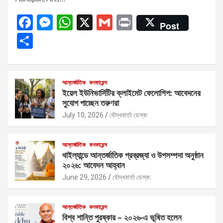
F
M
W
X
G
Pr
Post
a
es
h
m
in
S
ce
se
at
ail
t
h
b
n
s
ar
o
g
A
e
আন্তর্জাতিক
কনফারেন্স
ইয়েল ইউনিভার্সিটির ক্লাইমেট ফেলোশিপ: আবেদনের
o
er
p
সুযোগ পাচ্ছেন তরুণরা
k
p
July 10, 2026
বৌদ্ধবার্তা ডেস্ক:
আন্তর্জাতিক
কনফারেন্স
থাইল্যান্ডে আন্তর্জাতিক প্রব্রজ্যা ও উপসম্পদা অনুষ্ঠান
২০২৬: আবেদন আহ্বান
June 29, 2026
বৌদ্ধবার্তা ডেস্ক:
আন্তর্জাতিক
কনফারেন্স
বিশ্ব শান্তি পুরষ্কার – ২০২৬-এ ভূষিত হলেন