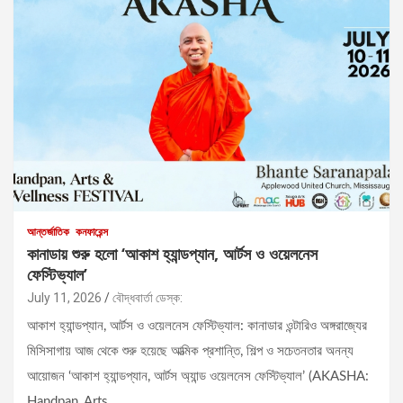
আন্তর্জাতিক
কনফারেন্স
কানাডায় শুরু হলো ‘আকাশ হ্যান্ডপ্যান, আর্টস ও ওয়েলনেস
ফেস্টিভ্যাল’
July 11, 2026
বৌদ্ধবার্তা ডেস্ক:
আকাশ হ্যান্ডপ্যান, আর্টস ও ওয়েলনেস ফেস্টিভ্যাল: কানাডার ওন্টারিও অঙ্গরাজ্যের
মিসিসাগায় আজ থেকে শুরু হয়েছে আত্মিক প্রশান্তি, শিল্প ও সচেতনতার অনন্য
আয়োজন ‘আকাশ হ্যান্ডপ্যান, আর্টস অ্যান্ড ওয়েলনেস ফেস্টিভ্যাল’ (AKASHA:
Handpan, Arts…