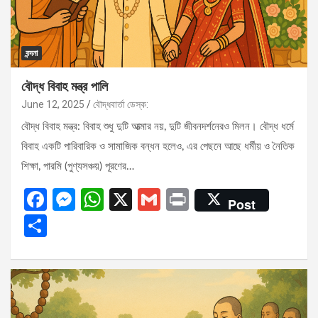
বন্দনা
বৌদ্ধ বিবাহ মন্ত্র পালি
June 12, 2025
বৌদ্ধবার্তা ডেস্ক:
বৌদ্ধ বিবাহ মন্ত্র: বিবাহ শুধু দুটি আত্মার নয়, দুটি জীবনদর্শনেরও মিলন। বৌদ্ধ ধর্মে
বিবাহ একটি পারিবারিক ও সামাজিক বন্ধন হলেও, এর পেছনে আছে ধর্মীয় ও নৈতিক
শিক্ষা, পারমি (পুণ্যসঞ্চয়) পূরণের…
F
M
W
X
G
Pr
Post
a
es
h
m
in
S
ce
se
at
ail
t
h
b
n
s
ar
o
g
A
e
o
er
p