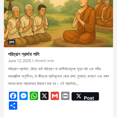
k
p
বন্দনা
পরিত্রাণ প্রার্থনা পালি
June 12, 2025
বৌদ্ধবার্তা ডেস্ক:
পরিত্রাণ প্রার্থনা: বৌদ্ধ ধর্মে পরিত্রাণ বা আশীর্বচনমূলক সূত্র পাঠ এক গভীর
আধ্যাত্মিক অনুশীলন, যা জীবনের প্রতিকূলতা থেকে রক্ষা, সুস্থতা, কল্যাণ এবং মঙ্গল
লাভের জন্য শ্রদ্ধাভরে উচ্চারণ করা হয়। এই প্রার্থনায়…
F
M
W
X
G
Pr
Post
a
es
h
m
in
S
ce
se
at
ail
t
h