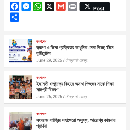
F
M
W
X
G
Pr
Post
a
es
h
m
in
S
ce
se
at
ail
t
h
b
n
s
ar
o
g
A
e
বাংলাদেশ
ভ্রমণ ও ভিসা প্রক্রিয়ায় আধুনিক সেবা দিচ্ছে ‘সিক্স
o
er
p
কন্টিনেন্টস’
k
p
June 29, 2026
বৌদ্ধবার্তা ডেস্ক:
বাংলাদেশ
ইছামতী ধাতুচৈত্য বিহারে অনাথ শিশুদের মাঝে শিক্ষা
সামগ্রী বিতরণ
June 26, 2026
বৌদ্ধবার্তা ডেস্ক:
বাংলাদেশ
সংঘরাজ ধর্মপ্রিয় মহাথেরো অসুস্থ, আরোগ্য কামনায়
প্রার্থনা