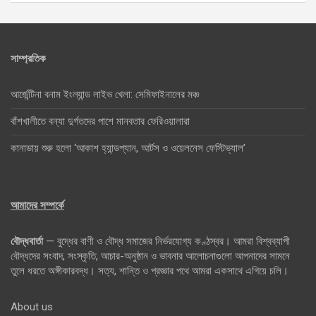
সাম্প্রতিক
আর্জেন্টিনা বনাম ইংল্যান্ড লাইভ খেলা: সেমিফাইনালের মঞ্চ
বাঁশখালীতে বন্যা দুর্গতদের পাশে মানবতার ফেরিওয়ালারা
কানাডায় শুরু হলো ‘আকাশ হ্যান্ডপ্যান, আর্টস ও ওয়েলনেস ফেস্টিভ্যাল’
আমাদের সম্পর্কে
বৌদ্ধবার্তা
— বুদ্ধের বাণী ও বৌদ্ধ সমাজের নির্ভরযোগ্য কণ্ঠস্বর। আমরা বিশ্বব্যাপী
বৌদ্ধদের সংবাদ, সংস্কৃতি, আচার-অনুষ্ঠান ও ভাবনার আলোচনাগুলো আপনাদের সামনে
তুলে ধরতে অঙ্গীকারবদ্ধ। সত্য, শান্তি ও প্রজ্ঞার পথে আমরা একসাথে এগিয়ে চলি।
About us