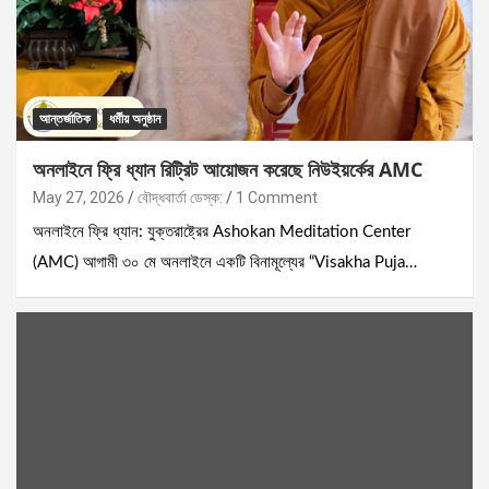
আন্তর্জাতিক
ধর্মীয় অনুষ্ঠান
অনলাইনে ফ্রি ধ্যান রিট্রিট আয়োজন করেছে নিউইয়র্কের AMC
May 27, 2026
বৌদ্ধবার্তা ডেস্ক:
1 Comment
অনলাইনে ফ্রি ধ্যান: যুক্তরাষ্ট্রের Ashokan Meditation Center
(AMC) আগামী ৩০ মে অনলাইনে একটি বিনামূল্যের “Visakha Puja…