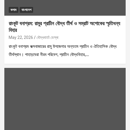
কলাম
বাংলাদেশ
রাংকূট বনাশ্রম: রামুর প্রাচীন বৌদ্ধ তীর্থ ও সম্রাট অশোকের স্মৃতিধন্য
বিহার
May 22, 2026
বৌদ্ধবার্তা ডেস্ক:
রাংকূট বনাশ্রম কক্সবাজারের রামু উপজেলার অন্যতম প্রাচীন ও ঐতিহাসিক বৌদ্ধ
তীর্থস্থান। পাহাড়ঘেরা নীরব পরিবেশ, প্রাচীন বৌদ্ধবিহার,…