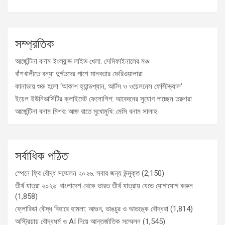
সম্প্রতিক
আর্জেন্টিনা বনাম ইংল্যান্ড লাইভ খেলা: সেমিফাইনালের মঞ্চ
বাঁশখালীতে বন্যা দুর্গতদের পাশে মানবতার ফেরিওয়ালারা
কানাডায় শুরু হলো ‘আকাশ হ্যান্ডপ্যান, আর্টস ও ওয়েলনেস ফেস্টিভ্যাল’
ইয়েল ইউনিভার্সিটির ক্লাইমেট ফেলোশিপ: আবেদনের সুযোগ পাচ্ছেন তরুণরা
আর্জেন্টিনা বনাম মিশর: আজ রাতে মুখোমুখি: মেসি বনাম সালাহ
সর্বাধিক পঠিত
স্পেনে ফ্রি বৌদ্ধ সম্মেলন ২০২৬: সবার জন্য উন্মুক্ত
(2,150)
তীর্থ যাত্রা ২০২৬: বাংলাদেশ থেকে ভারত তীর্থ যাত্রায় যেতে যোগাযোগ করুন
(1,858)
ফ্লোরিডা বৌদ্ধ বিহারে হামলা: আগুন, ভাঙচুর ও আতঙ্কে বৌদ্ধরা
(1,814)
অস্ট্রিয়ায় বৌদ্ধধর্ম ও AI নিয়ে আন্তর্জাতিক সম্মেলন
(1,545)