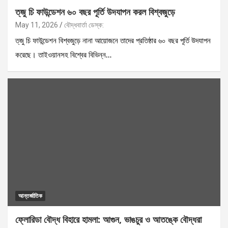
ত্‌জু চি ফাউন্ডেশন ৬০ বছর পূর্তি উদযাপন করল বিশ্বজুড়ে
May 11, 2026
বৌদ্ধবার্তা ডেস্ক:
ত্‌জু চি ফাউন্ডেশন বিশ্বজুড়ে নানা আয়োজনে তাদের প্রতিষ্ঠার ৬০ বছর পূর্তি উদযাপন
করেছে। তাইওয়ানসহ বিশ্বের বিভিন্ন…
আন্তর্জাতিক
ফ্লোরিডা বৌদ্ধ বিহারে হামলা: আগুন, ভাঙচুর ও আতঙ্কে বৌদ্ধরা