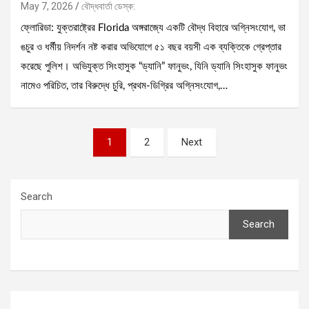
May 7, 2026
বৌদ্ধবার্তা ডেস্ক:
ফ্লোরিডা: যুক্তরাষ্ট্রের Florida অঙ্গরাজ্যে একটি বৌদ্ধ বিহারে অগ্নিসংযোগ, ভা
ঙচুর ও ধর্মীয় নিদর্শন নষ্ট করার অভিযোগে ৫১ বছর বয়সী এক ব্যক্তিকে গ্রেপ্তার
করেছে পুলিশ। অভিযুক্ত সিংহাসুক “ড্যানি” ফানুভং, যিনি ড্যানি সিংহাসুক ফানুভং
নামেও পরিচিত, তার বিরুদ্ধে চুরি, প্রথম-ডিগ্রির অগ্নিসংযোগ,…
Posts
1
2
Next
pagination
Search
Search