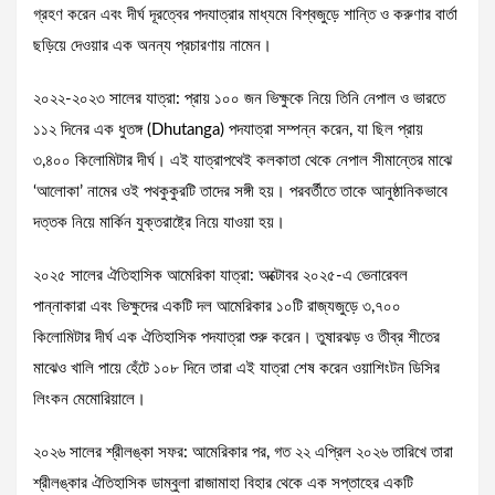
গ্রহণ করেন এবং দীর্ঘ দূরত্বের পদযাত্রার মাধ্যমে বিশ্বজুড়ে শান্তি ও করুণার বার্তা
ছড়িয়ে দেওয়ার এক অনন্য প্রচারণায় নামেন।
২০২২-২০২৩ সালের যাত্রা: প্রায় ১০০ জন ভিক্ষুকে নিয়ে তিনি নেপাল ও ভারতে
১১২ দিনের এক ধুতঙ্গ (Dhutanga) পদযাত্রা সম্পন্ন করেন, যা ছিল প্রায়
৩,৪০০ কিলোমিটার দীর্ঘ। এই যাত্রাপথেই কলকাতা থেকে নেপাল সীমান্তের মাঝে
‘আলোকা’ নামের ওই পথকুকুরটি তাদের সঙ্গী হয়। পরবর্তীতে তাকে আনুষ্ঠানিকভাবে
দত্তক নিয়ে মার্কিন যুক্তরাষ্ট্রে নিয়ে যাওয়া হয়।
২০২৫ সালের ঐতিহাসিক আমেরিকা যাত্রা: অক্টোবর ২০২৫-এ ভেনারেবল
পান্নাকারা এবং ভিক্ষুদের একটি দল আমেরিকার ১০টি রাজ্যজুড়ে ৩,৭০০
কিলোমিটার দীর্ঘ এক ঐতিহাসিক পদযাত্রা শুরু করেন। তুষারঝড় ও তীব্র শীতের
মাঝেও খালি পায়ে হেঁটে ১০৮ দিনে তারা এই যাত্রা শেষ করেন ওয়াশিংটন ডিসির
লিংকন মেমোরিয়ালে।
২০২৬ সালের শ্রীলঙ্কা সফর: আমেরিকার পর, গত ২২ এপ্রিল ২০২৬ তারিখে তারা
শ্রীলঙ্কার ঐতিহাসিক ডাম্বুলা রাজামাহা বিহার থেকে এক সপ্তাহের একটি