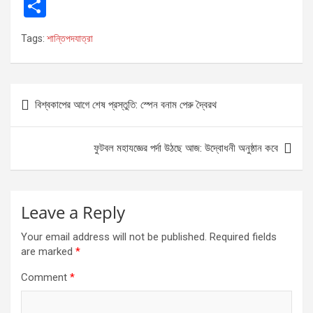
a
es
h
m
in
S
ce
se
at
ail
t
h
Tags:
শান্তিপদযাত্রা
b
n
s
ar
o
g
A
e
o
er
p
Post
বিশ্বকাপের আগে শেষ প্রস্তুতি: স্পেন বনাম পেরু দ্বৈরথ
k
p
navigation
ফুটবল মহাযজ্ঞের পর্দা উঠছে আজ: উদ্বোধনী অনুষ্ঠান কবে
Leave a Reply
Your email address will not be published.
Required fields
are marked
*
Comment
*