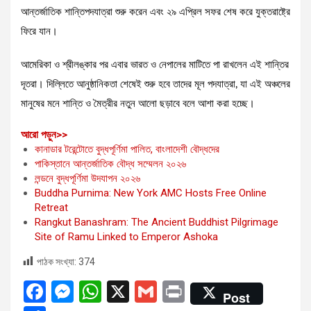
আন্তর্জাতিক শান্তিপদযাত্রা শুরু করেন এবং ২৯ এপ্রিল সফর শেষ করে যুক্তরাষ্ট্রে
ফিরে যান।
আমেরিকা ও শ্রীলঙ্কার পর এবার ভারত ও নেপালের মাটিতে পা রাখলেন এই শান্তির
দূতরা। দিল্লিতে আনুষ্ঠানিকতা শেষেই শুরু হবে তাদের মূল পদযাত্রা, যা এই অঞ্চলের
মানুষের মনে শান্তি ও মৈত্রীর নতুন আলো ছড়াবে বলে আশা করা হচ্ছে।
:
আরো পড়ুন>>
শান্তিপদযাত্রা
কানাডার টরেন্টোতে বুদ্ধপূর্ণিমা পালিত, বাংলাদেশী বৌদ্ধদের
করতে
পাকিস্তানে আন্তর্জাতিক বৌদ্ধ সম্মেলন ২০২৬
দলবল
লন্ডনে বুদ্ধপূর্ণিমা উদযাপন ২০২৬
নিয়ে
Buddha Purnima: New York AMC Hosts Free Online
ভারতে
Retreat
পৌঁছালেন
Rangkut Banashram: The Ancient Buddhist Pilgrimage
বিশ্বখ্যাত
Site of Ramu Linked to Emperor Ashoka
বৌদ্ধ
পাঠক সংখ্যা:
374
ভিক্ষু
F
M
W
X
G
Pr
Post