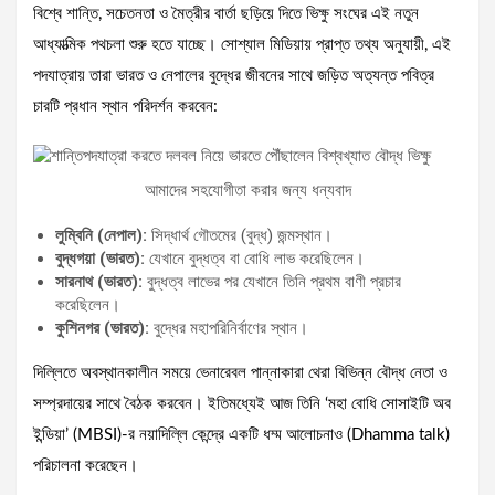
বিশ্বে শান্তি, সচেতনতা ও মৈত্রীর বার্তা ছড়িয়ে দিতে ভিক্ষু সংঘের এই নতুন
আধ্যাত্মিক পথচলা শুরু হতে যাচ্ছে। সোশ্যাল মিডিয়ায় প্রাপ্ত তথ্য অনুযায়ী, এই
পদযাত্রায় তারা ভারত ও নেপালের বুদ্ধের জীবনের সাথে জড়িত অত্যন্ত পবিত্র
চারটি প্রধান স্থান পরিদর্শন করবেন:
আমাদের সহযোগীতা করার জন্য ধন্যবাদ
লুম্বিনি (নেপাল):
সিদ্ধার্থ গৌতমের (বুদ্ধ) জন্মস্থান।
বুদ্ধগয়া (ভারত):
যেখানে বুদ্ধত্ব বা বোধি লাভ করেছিলেন।
সারনাথ (ভারত):
বুদ্ধত্ব লাভের পর যেখানে তিনি প্রথম বাণী প্রচার
করেছিলেন।
কুশিনগর (ভারত):
বুদ্ধের মহাপরিনির্বাণের স্থান।
দিল্লিতে অবস্থানকালীন সময়ে ভেনারেবল পান্নাকারা থেরা বিভিন্ন বৌদ্ধ নেতা ও
সম্প্রদায়ের সাথে বৈঠক করবেন। ইতিমধ্যেই আজ তিনি ‘মহা বোধি সোসাইটি অব
ইন্ডিয়া’ (MBSI)-র নয়াদিল্লি কেন্দ্রে একটি ধম্ম আলোচনাও (Dhamma talk)
পরিচালনা করেছেন।