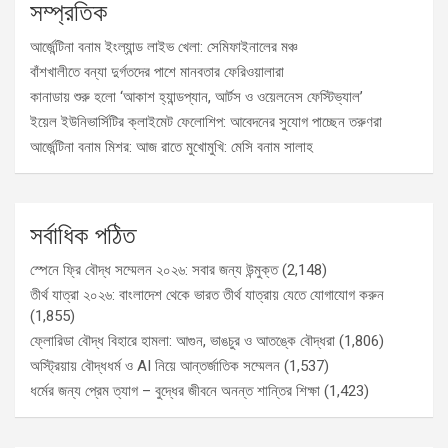
সম্প্রতিক
আর্জেন্টিনা বনাম ইংল্যান্ড লাইভ খেলা: সেমিফাইনালের মঞ্চ
বাঁশখালীতে বন্যা দুর্গতদের পাশে মানবতার ফেরিওয়ালারা
কানাডায় শুরু হলো ‘আকাশ হ্যান্ডপ্যান, আর্টস ও ওয়েলনেস ফেস্টিভ্যাল’
ইয়েল ইউনিভার্সিটির ক্লাইমেট ফেলোশিপ: আবেদনের সুযোগ পাচ্ছেন তরুণরা
আর্জেন্টিনা বনাম মিশর: আজ রাতে মুখোমুখি: মেসি বনাম সালাহ
সর্বাধিক পঠিত
স্পেনে ফ্রি বৌদ্ধ সম্মেলন ২০২৬: সবার জন্য উন্মুক্ত
(2,148)
তীর্থ যাত্রা ২০২৬: বাংলাদেশ থেকে ভারত তীর্থ যাত্রায় যেতে যোগাযোগ করুন
(1,855)
ফ্লোরিডা বৌদ্ধ বিহারে হামলা: আগুন, ভাঙচুর ও আতঙ্কে বৌদ্ধরা
(1,806)
অস্ট্রিয়ায় বৌদ্ধধর্ম ও AI নিয়ে আন্তর্জাতিক সম্মেলন
(1,537)
ধর্মের জন্য প্রেম ত্যাগ – বুদ্ধের জীবনে অনন্ত শান্তির শিক্ষা
(1,423)