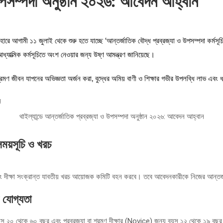
ও উপসম্পদা অনুষ্ঠান ২০২৬: আবেদন আহ্বান
বিহারে আগামী ১১ জুলাই থেকে শুরু হতে যাচ্ছে ‘আন্তর্জাতিক বৌদ্ধ প্রব্রজ্যা ও উপসম্
ষ আধ্যাত্মিক কর্মসূচিতে অংশ নেওয়ার জন্য উষ্ণ আমন্ত্রণ জানিয়েছে।
রমণ জীবন যাপনের অভিজ্ঞতা অর্জন করা, বুদ্ধের অমিয় বাণী ও শিক্ষার গভীর উপলব্ধি লাভ এবং 
থাইল্যান্ডে আন্তর্জাতিক প্রব্রজ্যা ও উপসম্পদা অনুষ্ঠান ২০২৬: আবেদন আহ্বান
সময়সূচি ও খরচ
 এবং দীক্ষা সংক্রান্ত যাবতীয় খরচ আয়োজক কমিটি বহন করবে। তবে আবেদনকারীকে নিজের আন্তর
 যোগ্যতা
ন্য বয়স ২০ থেকে ৬০ বছর এবং প্রব্রজ্যা বা শ্রমণ দীক্ষার (Novice) জন্য বয়স ১২ থেকে ১৯ ব