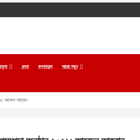
াধুলা
বন্দনা
কনফারেন্স
আরো পড়ুন
২০২৬: আবেদন আহ্বান