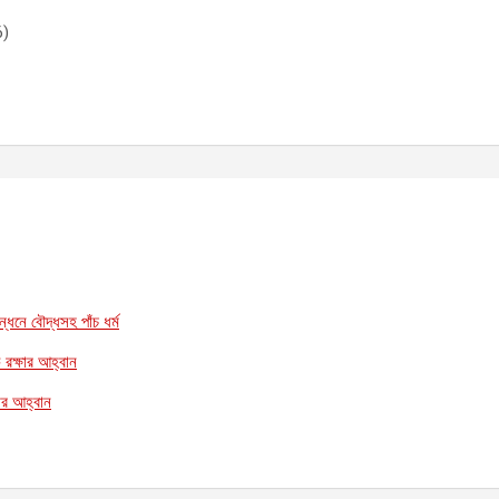
6)
্ধনে বৌদ্ধসহ পাঁচ ধর্ম
 রক্ষার আহ্বান
ষার আহ্বান