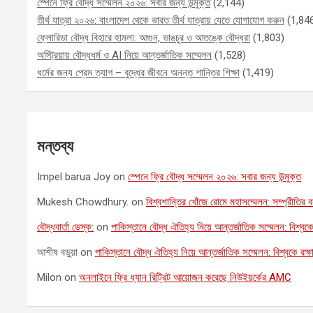
স্পেনে ফ্রি বৌদ্ধ সম্মেলন ২০২৬: সবার জন্য উন্মুক্ত
(2,144)
তীর্থ যাত্রা ২০২৬: বাংলাদেশ থেকে ভারত তীর্থ যাত্রায় যেতে যোগাযোগ করুন
(1,84
ফ্লোরিডা বৌদ্ধ বিহারে হামলা: আগুন, ভাঙচুর ও আতঙ্কে বৌদ্ধরা
(1,803)
অস্ট্রিয়ায় বৌদ্ধধর্ম ও AI নিয়ে আন্তর্জাতিক সম্মেলন
(1,528)
ধর্মের জন্য প্রেম ত্যাগ – বুদ্ধের জীবনে অনন্ত শান্তির শিক্ষা
(1,419)
মন্তব্য
Impel barua Joy
on
স্পেনে ফ্রি বৌদ্ধ সম্মেলন ২০২৬: সবার জন্য উন্মুক্ত
Mukesh Chowdhury.
on
বিশ্বশান্তির খোঁজে রোমে মহাসম্মেলন: সম্প্রীতির বন
বৌদ্ধবার্তা ডেস্ক:
on
পাকিস্তানে বৌদ্ধ ঐতিহ্য নিয়ে আন্তর্জাতিক সম্মেলন: বিশ্বকে
আশীষ বড়ুয়া
on
পাকিস্তানে বৌদ্ধ ঐতিহ্য নিয়ে আন্তর্জাতিক সম্মেলন: বিশ্বকে রক্
Milon
on
অনলাইনে ফ্রি ধ্যান রিট্রিট আয়োজন করেছে নিউইয়র্কের AMC