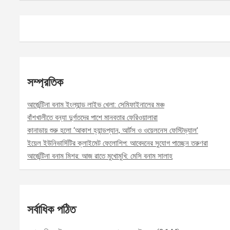
সম্প্রতিক
আর্জেন্টিনা বনাম ইংল্যান্ড লাইভ খেলা: সেমিফাইনালের মঞ্চ
বাঁশখালীতে বন্যা দুর্গতদের পাশে মানবতার ফেরিওয়ালারা
কানাডায় শুরু হলো ‘আকাশ হ্যান্ডপ্যান, আর্টস ও ওয়েলনেস ফেস্টিভ্যাল’
ইয়েল ইউনিভার্সিটির ক্লাইমেট ফেলোশিপ: আবেদনের সুযোগ পাচ্ছেন তরুণরা
আর্জেন্টিনা বনাম মিশর: আজ রাতে মুখোমুখি: মেসি বনাম সালাহ
সর্বাধিক পঠিত