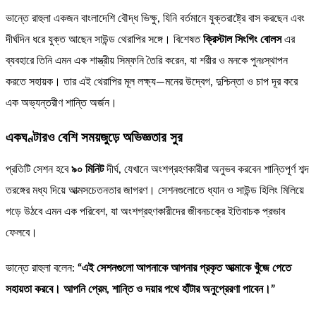
ভান্তে রাহুলা একজন বাংলাদেশি বৌদ্ধ ভিক্ষু, যিনি বর্তমানে যুক্তরাষ্ট্রে বাস করছেন এবং
দীর্ঘদিন ধরে যুক্ত আছেন সাউন্ড থেরাপির সঙ্গে। বিশেষত
ক্রিস্টাল সিংগিং বোলস
এর
ব্যবহারে তিনি এমন এক শাস্ত্রীয় সিম্ফনি তৈরি করেন, যা শরীর ও মনকে পুনঃস্থাপন
করতে সহায়ক। তার এই থেরাপির মূল লক্ষ্য—মনের উদ্বেগ, দুশ্চিন্তা ও চাপ দূর করে
এক অভ্যন্তরীণ শান্তি অর্জন।
একঘণ্টারও বেশি সময়জুড়ে অভিজ্ঞতার সুর
প্রতিটি সেশন হবে
৯০ মিনিট
দীর্ঘ, যেখানে অংশগ্রহণকারীরা অনুভব করবেন শান্তিপূর্ণ শব্দ
তরঙ্গের মধ্য দিয়ে আত্মসচেতনতার জাগরণ। সেশনগুলোতে ধ্যান ও সাউন্ড হিলিং মিলিয়ে
গড়ে উঠবে এমন এক পরিবেশ, যা অংশগ্রহণকারীদের জীবনচক্রে ইতিবাচক প্রভাব
ফেলবে।
ভান্তে রাহুলা বলেন:
“এই সেশনগুলো আপনাকে আপনার প্রকৃত আত্মাকে খুঁজে পেতে
সহায়তা করবে। আপনি প্রেম, শান্তি ও দয়ার পথে হাঁটার অনুপ্রেরণা পাবেন।”