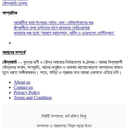
বৌদ্ধবার্তা ডেস্ক:
সাম্প্রতিক
আর্জেন্টিনা বনাম ইংল্যান্ড লাইভ খেলা: সেমিফাইনালের মঞ্চ
বাঁশখালীতে বন্যা দুর্গতদের পাশে মানবতার ফেরিওয়ালারা
কানাডায় শুরু হলো ‘আকাশ হ্যান্ডপ্যান, আর্টস ও ওয়েলনেস ফেস্টিভ্যাল’
আমাদের সম্পর্কে
বৌদ্ধবার্তা
— বুদ্ধের বাণী ও বৌদ্ধ সমাজের নির্ভরযোগ্য কণ্ঠস্বর। আমরা বিশ্বব্যাপী
বৌদ্ধদের সংবাদ, সংস্কৃতি, আচার-অনুষ্ঠান ও ভাবনার আলোচনাগুলো আপনাদের সামনে
তুলে ধরতে অঙ্গীকারবদ্ধ। সত্য, শান্তি ও প্রজ্ঞার পথে আমরা একসাথে এগিয়ে চলি।
About us
Contact us
Privacy Policy
Terms and Condition
নির্বাহী সম্পাদক: কর্ম রক্ষিত ভিক্ষু
সম্পাদক ও প্রকাশক: শিমুল বড়ুয়া উনন