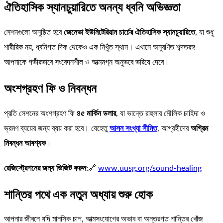
ঐতিহাসিক স্যানচুয়ারিতে অনন্য ধ্বনি অভিজ্ঞতা
সেশনগুলো অনুষ্ঠিত হবে
জেনেভা ইউনিটেরিয়ান চার্চের ঐতিহাসিক স্যানচুয়ারিতে
, যা শুধু
শারীরিক নয়, ধ্বনিগত দিক থেকেও এক নিখুঁত স্থান। এখানে অনুরণিত শব্দতরঙ্গ
আপনাকে গভীরভাবে সংবেদনশীল ও আত্মমগ্ন অনুভবে ভরিয়ে দেবে।
অংশগ্রহণ ফি ও নিবন্ধন
প্রতি সেশনের অংশগ্রহণ ফি
৪৫ মার্কিন ডলার
, যা ভান্তে রাহুলার মৌলিক চাহিদা ও
ভ্রমণ ব্যয়ের জন্য ব্যয় করা হবে। যেহেতু
আসন সংখ্যা সীমিত
, আগ্রহীদের
অগ্রিম
নিবন্ধন আবশ্যক
।
রেজিস্ট্রেশনের জন্য ভিজিট করুন:
🔗
www.uusg.org/sound-healing
শান্তির পথে এক নতুন অধ্যায় শুরু হোক
আপনার জীবনে যদি মানসিক চাপ, আত্মসংযোগের অভাব বা অন্তরগত শান্তির খোঁজ