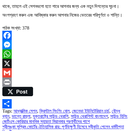
থাকে, তাহলে এই সেশনগুলো হতে পারে আপনার জন্য এক নতুন দিগন্তের সূচনা।
অংশগ্রহণ করুন এবং আবিষ্কার করুন আপনার নিজের ভেতরের পরিপূর্ণতা ও শান্তি।
পাঠক সংখ্যা:
378
Facebook
Messenger
WhatsApp
X
Gmail
Post
Print
Tags:
আধ্যাত্মিক সেশন
,
ক্রিস্টাল সিংগিং বোল
,
জেনেভা ইউনিটেরিয়ান চার্চ
,
বৌদ্ধ
Share
ধ্যান
,
ভান্তে রাহুলা
,
যুক্তরাষ্ট্রে সাউন্ড থেরাপি
,
সাউন্ড থেরাপিস্ট বাংলাদেশ
,
সাউন্ড হিলিং
Post
জেটিএস কোরিয়ার মানবিক সহায়তা মিয়ানমার শরণার্থীদের পাশে
শ্রীলঙ্কা সুপ্রিম কোর্টের ঐতিহাসিক রায়: পূর্ণভিক্ষুণী হিসেবে স্বীকৃতি পেলেন ধর্মদীপ্তা