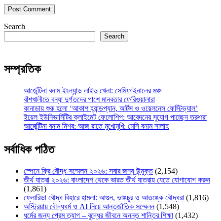
Search
Search
সম্প্রতিক
আর্জেন্টিনা বনাম ইংল্যান্ড লাইভ খেলা: সেমিফাইনালের মঞ্চ
বাঁশখালীতে বন্যা দুর্গতদের পাশে মানবতার ফেরিওয়ালারা
কানাডায় শুরু হলো ‘আকাশ হ্যান্ডপ্যান, আর্টস ও ওয়েলনেস ফেস্টিভ্যাল’
ইয়েল ইউনিভার্সিটির ক্লাইমেট ফেলোশিপ: আবেদনের সুযোগ পাচ্ছেন তরুণরা
আর্জেন্টিনা বনাম মিশর: আজ রাতে মুখোমুখি: মেসি বনাম সালাহ
সর্বাধিক পঠিত
স্পেনে ফ্রি বৌদ্ধ সম্মেলন ২০২৬: সবার জন্য উন্মুক্ত
(2,154)
তীর্থ যাত্রা ২০২৬: বাংলাদেশ থেকে ভারত তীর্থ যাত্রায় যেতে যোগাযোগ করুন
(1,861)
ফ্লোরিডা বৌদ্ধ বিহারে হামলা: আগুন, ভাঙচুর ও আতঙ্কে বৌদ্ধরা
(1,816)
অস্ট্রিয়ায় বৌদ্ধধর্ম ও AI নিয়ে আন্তর্জাতিক সম্মেলন
(1,548)
ধর্মের জন্য প্রেম ত্যাগ – বুদ্ধের জীবনে অনন্ত শান্তির শিক্ষা
(1,432)