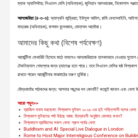
ম্যাক অ্যালিস্টার; লিওনেল মেসি (অধিনায়ক), জুলিয়ান আলভারেজ, নিকোলাস গঞ্জ
আলজেরিয়া (৪-৩-৩):
অ্যান্থনি মান্ড্রিয়া; ইউসুফ আটাল, রামি বেনসেবাইনি, আইসা 
মাহরেজ (অধিনায়ক), বাগদাদ বুনেদজাহ, মোহাম্মদ আমৌরা।
আমাদের কিছু কথা (বিশেষ পর্যবেক্ষণ)
আর্জেন্টিনা ফেভারিট হিসেবে মাঠে নামলেও আলজেরিয়াকে হালকাভাবে নেওয়ার সুযোগ
টেকনিক্যাল গেমপ্লের জন্য চ্যালেঞ্জ হতে পারে। তবে লিওনেল মেসির ষষ্ঠ বিশ্বকাপ হ
রাখতে পারেন আর্জেন্টিনার মাঝমাঠের তরুণ তুর্কিরা।
বৌদ্ধবার্তার পাঠকদের জন্য: আপনার পছন্দের দল কোনটি? কমেন্টে জানান এবং খেলা উ
:
আরো পড়ুন>>
আর্জেন্টিনা
ব্রাজিল বনাম মরক্কো: বিশ্বকাপ ফুটবল ২০২৬ এর দুই শক্তিশালী দলের খেলা
বনাম
বিশ্বকাপ ফুটবলের পর্দা উঠছে আজ: উদ্বোধনী অনুষ্ঠান কোথায় কখন?
আলজেরিয়া
বিশ্বকাপে ব্রাজিলের সকল খেলা: গ্রুপ পর্বের খেলা
লাইভ
Buddhism and AI: Special Live Dialogue in London
খেলা:
Rome to Host Major Interreligious Conference on Buildin