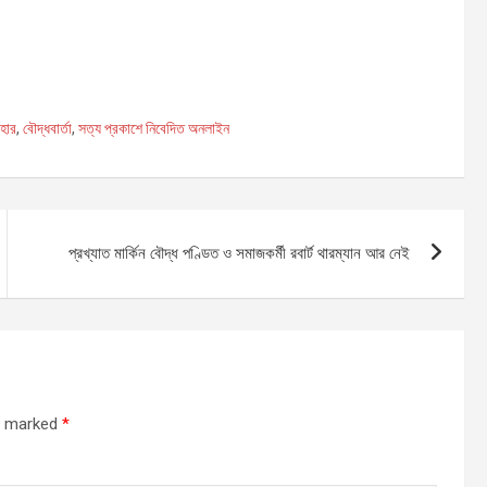
S
h
াহার
,
বৌদ্ধবার্তা
,
সত্য প্রকাশে নিবেদিত অনলাইন
ar
e
প্রখ্যাত মার্কিন বৌদ্ধ পণ্ডিত ও সমাজকর্মী রবার্ট থারম্যান আর নেই
re marked
*