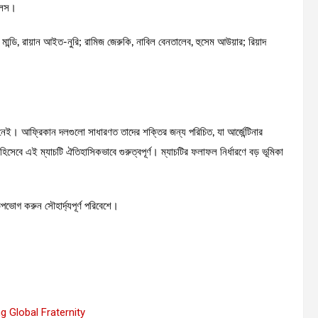
ালেস।
মান্ডি, রায়ান আইত-নুরি; রামিজ জেরুকি, নাবিল বেনতালেব, হুসেম আউয়ার; রিয়াদ
 নেই। আফ্রিকান দলগুলো সাধারণত তাদের শক্তির জন্য পরিচিত, যা আর্জেন্টিনার
িসেবে এই ম্যাচটি ঐতিহাসিকভাবে গুরুত্বপূর্ণ। ম্যাচটির ফলাফল নির্ধারণে বড় ভূমিকা
পভোগ করুন সৌহার্দ্যপূর্ণ পরিবেশে।
g Global Fraternity