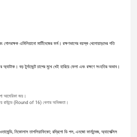
 গোলরক্ষক এমিলিয়ানো মার্টিনেজের ফর্ম। রক্ষণভাগের বয়স্ক খেলোয়াড়দের গতি
ার অ্যাটাক। বড় টুর্নামেন্টে চাপের মুখে খেই হারিয়ে ফেলা এবং রক্ষণে সংহতির অভাব।
পা আমেরিকা জয়।
য় রাউন্ডে (Round of 16) খেলার অভিজ্ঞতা।
 ওতামেন্ডি, নিকোলাস তাগলিয়াফিকো; রদ্রিগো ডি পল, এনজো ফার্নান্দেজ, অ্যালেক্সিস