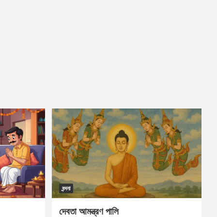
বন্দনা
দেবতা আমন্ত্রণ পালি