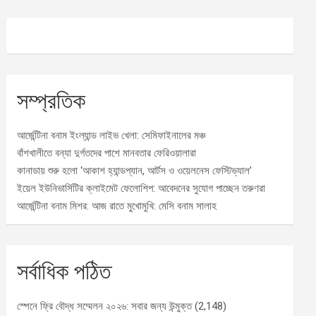
সম্প্রতিক
আর্জেন্টিনা বনাম ইংল্যান্ড লাইভ খেলা: সেমিফাইনালের মঞ্চ
বাঁশখালীতে বন্যা দুর্গতদের পাশে মানবতার ফেরিওয়ালারা
কানাডায় শুরু হলো ‘আকাশ হ্যান্ডপ্যান, আর্টস ও ওয়েলনেস ফেস্টিভ্যাল’
ইয়েল ইউনিভার্সিটির ক্লাইমেট ফেলোশিপ: আবেদনের সুযোগ পাচ্ছেন তরুণরা
আর্জেন্টিনা বনাম মিশর: আজ রাতে মুখোমুখি: মেসি বনাম সালাহ
সর্বাধিক পঠিত
স্পেনে ফ্রি বৌদ্ধ সম্মেলন ২০২৬: সবার জন্য উন্মুক্ত
(2,148)