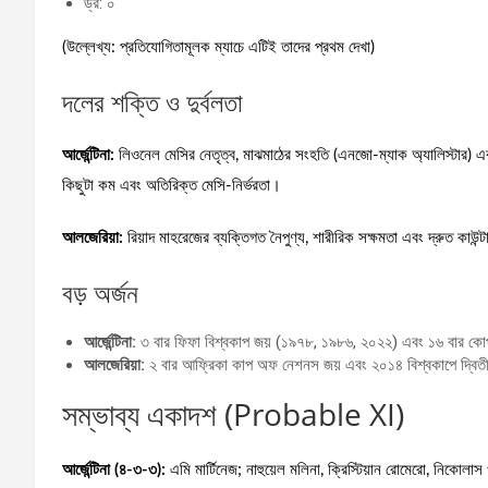
ড্র: ০
(উল্লেখ্য: প্রতিযোগিতামূলক ম্যাচে এটিই তাদের প্রথম দেখা)
দলের শক্তি ও দুর্বলতা
আর্জেন্টিনা:
লিওনেল মেসির নেতৃত্ব, মাঝমাঠের সংহতি (এনজো-ম্যাক অ্যালিস্টার) এবং
কিছুটা কম এবং অতিরিক্ত মেসি-নির্ভরতা।
আলজেরিয়া:
রিয়াদ মাহরেজের ব্যক্তিগত নৈপুণ্য, শারীরিক সক্ষমতা এবং দ্রুত কাউন্ট
বড় অর্জন
আর্জেন্টিনা:
৩ বার ফিফা বিশ্বকাপ জয় (১৯৭৮, ১৯৮৬, ২০২২) এবং ১৬ বার কো
আলজেরিয়া:
২ বার আফ্রিকা কাপ অফ নেশনস জয় এবং ২০১৪ বিশ্বকাপে দ্বিতী
সম্ভাব্য একাদশ (Probable XI)
আর্জেন্টিনা (৪-৩-৩):
এমি মার্টিনেজ; নাহুয়েল মলিনা, ক্রিস্টিয়ান রোমেরো, নিকোলাস