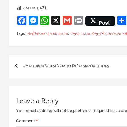
বিশ্বকাপ
পাঠক সংখ্যা:
471
২০২৬
F
M
W
X
G
Pr
Post
a
es
h
m
in
Tags:
আর্জেন্টিনা বনাম আলজেরিয়া লাইভ
,
বিশ্বকাপ ২০২৬
,
বিশ্বব্যাপী বৌদ্ধ খবরের সম
ce
se
at
ail
t
b
n
s
o
g
A
Post
o
er
p
নেপালের রাষ্ট্রপতির সাথে ‘ওয়াক ফর পিস’ সংঘের সৌজন্য সাক্ষাৎ
navigation
k
p
Leave a Reply
Your email address will not be published.
Required fields a
Comment
*