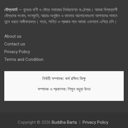
বৌদ্ধবার্তা
— বুদ্ধের বাণী ও বৌদ্ধ সমাজের নির্ভরযোগ্য কণ্ঠস্বর। আমরা বিশ্বব্যাপী
বৌদ্ধদের সংবাদ, সংস্কৃতি, আচার-অনুষ্ঠান ও ভাবনার আলোচনাগুলো আপনাদের সামনে
তুলে ধরতে অঙ্গীকারবদ্ধ। সত্য, শান্তি ও প্রজ্ঞার পথে আমরা একসাথে এগিয়ে চলি।
About us
Contact us
Privacy Policy
Terms and Condition
নির্বাহী সম্পাদক: কর্ম রক্ষিত ভিক্ষু
সম্পাদক ও প্রকাশক: শিমুল বড়ুয়া উনন
Copyright © 2026
Buddha Barta
Privacy Policy