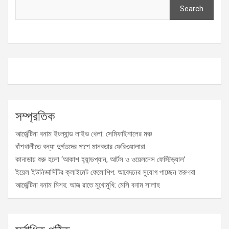
Search
সম্প্রতিক
আর্জেন্টিনা বনাম ইংল্যান্ড লাইভ খেলা: সেমিফাইনালের মঞ্চ
বাঁশখালীতে বন্যা দুর্গতদের পাশে মানবতার ফেরিওয়ালারা
কানাডায় শুরু হলো ‘আকাশ হ্যান্ডপ্যান, আর্টস ও ওয়েলনেস ফেস্টিভ্যাল’
ইয়েল ইউনিভার্সিটির ক্লাইমেট ফেলোশিপ: আবেদনের সুযোগ পাচ্ছেন তরুণরা
আর্জেন্টিনা বনাম মিশর: আজ রাতে মুখোমুখি: মেসি বনাম সালাহ