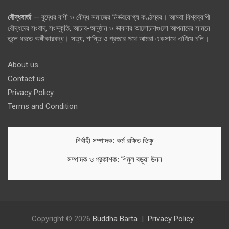
বৌদ্ধবার্তা
— বুদ্ধের বাণী ও বৌদ্ধ সমাজের নির্ভরযোগ্য কণ্ঠস্বর। আমরা বিশ্বব্যাপী
বৌদ্ধদের সংবাদ, সংস্কৃতি, আচার-অনুষ্ঠান ও ভাবনার আলোচনাগুলো আপনাদের সামনে
তুলে ধরতে অঙ্গীকারবদ্ধ। সত্য, শান্তি ও প্রজ্ঞার পথে আমরা একসাথে এগিয়ে চলি।
About us
Contact us
Privacy Policy
Terms and Condition
নির্বাহী সম্পাদক: কর্ম রক্ষিত ভিক্ষু
সম্পাদক ও প্রকাশক: শিমুল বড়ুয়া উনন
Copyright © 2026
Buddha Barta
Privacy Policy