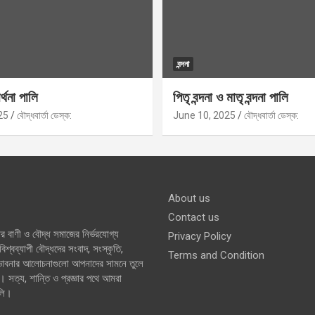
বন্দনা
র্থনা পালি
পিতৃ বন্দনা ও মাতৃ বন্দনা পালি
25
বৌদ্ধবার্তা ডেস্ক:
June 10, 2025
বৌদ্ধবার্তা ডেস্ক:
About us
Contact us
র বাণী ও বৌদ্ধ সমাজের নির্ভরযোগ্য
Privacy Policy
শ্বব্যাপী বৌদ্ধদের সংবাদ, সংস্কৃতি,
Terms and Condition
 ভাবনার আলোচনাগুলো আপনাদের সামনে তুলে
। সত্য, শান্তি ও প্রজ্ঞার পথে আমরা
লি।