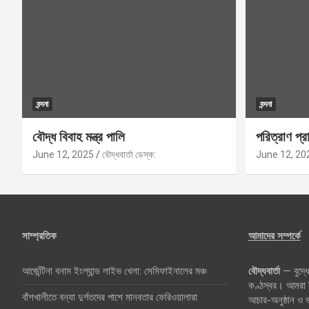
বন্দনা
বন্দনা
বৌদ্ধ বিবাহ মন্ত্র পালি
পরিত্রাণ প্রা
June 12, 2025
বৌদ্ধবার্তা ডেস্ক:
June 12, 20
সাম্প্রতিক
আমাদের সম্পর্কে
আর্জেন্টিনা বনাম ইংল্যান্ড লাইভ খেলা: সেমিফাইনালের মঞ্চ
বৌদ্ধবার্তা
— বুদ্ধে
কণ্ঠস্বর। আমরা বি
বাঁশখালীতে বন্যা দুর্গতদের পাশে মানবতার ফেরিওয়ালারা
আচার-অনুষ্ঠান ও