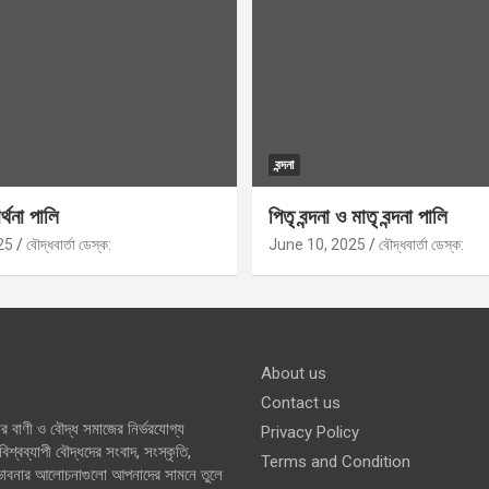
বন্দনা
র্থনা পালি
পিতৃ বন্দনা ও মাতৃ বন্দনা পালি
25
বৌদ্ধবার্তা ডেস্ক:
June 10, 2025
বৌদ্ধবার্তা ডেস্ক:
About us
Contact us
র বাণী ও বৌদ্ধ সমাজের নির্ভরযোগ্য
Privacy Policy
শ্বব্যাপী বৌদ্ধদের সংবাদ, সংস্কৃতি,
Terms and Condition
 ভাবনার আলোচনাগুলো আপনাদের সামনে তুলে