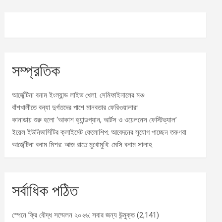
সম্প্রতিক
আর্জেন্টিনা বনাম ইংল্যান্ড লাইভ খেলা: সেমিফাইনালের মঞ্চ
বাঁশখালীতে বন্যা দুর্গতদের পাশে মানবতার ফেরিওয়ালারা
কানাডায় শুরু হলো ‘আকাশ হ্যান্ডপ্যান, আর্টস ও ওয়েলনেস ফেস্টিভ্যাল’
ইয়েল ইউনিভার্সিটির ক্লাইমেট ফেলোশিপ: আবেদনের সুযোগ পাচ্ছেন তরুণরা
আর্জেন্টিনা বনাম মিশর: আজ রাতে মুখোমুখি: মেসি বনাম সালাহ
সর্বাধিক পঠিত
স্পেনে ফ্রি বৌদ্ধ সম্মেলন ২০২৬: সবার জন্য উন্মুক্ত
(2,141)