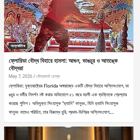
আন্তর্জাতিক
ফ্লোরিডা বৌদ্ধ বিহারে হামলা: আগুন, ভাঙচুর ও আতঙ্কে
বৌদ্ধরা
May 7, 2026
বৌদ্ধবার্তা ডেস্ক:
ফ্লোরিডা: যুক্তরাষ্ট্রের Florida অঙ্গরাজ্যে একটি বৌদ্ধ বিহারে অগ্নিসংযোগ, ভা
ঙচুর ও ধর্মীয় নিদর্শন নষ্ট করার অভিযোগে ৫১ বছর বয়সী এক ব্যক্তিকে গ্রেপ্তার
করেছে পুলিশ। অভিযুক্ত সিংহাসুক “ড্যানি” ফানুভং, যিনি ড্যানি সিংহাসুক
ফানুভং নামেও পরিচিত, তার বিরুদ্ধে চুরি, প্রথম-ডিগ্রির অগ্নিসংযোগ,…