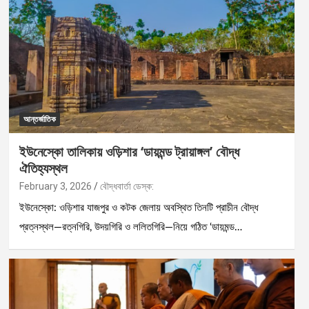
আন্তর্জাতিক
ইউনেস্কো তালিকায় ওড়িশার ‘ডায়মন্ড ট্রায়াঙ্গল’ বৌদ্ধ
ঐতিহ্যস্থল
February 3, 2026
বৌদ্ধবার্তা ডেস্ক:
ইউনেস্কো: ওড়িশার যাজপুর ও কটক জেলায় অবস্থিত তিনটি প্রাচীন বৌদ্ধ
প্রত্নস্থল—রত্নগিরি, উদয়গিরি ও ললিতগিরি—নিয়ে গঠিত ‘ডায়মন্ড…