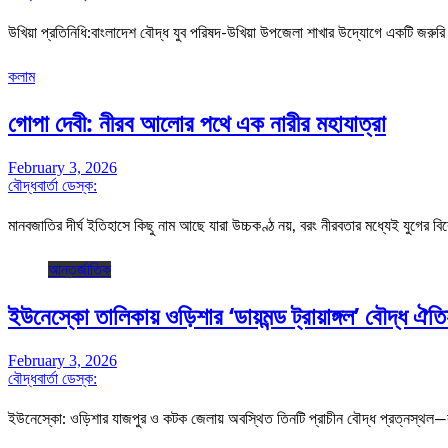
উখিয়া প্রতিনিধি:বাংলাদেশ বৌদ্ধ যুব পরিষদ-উখিয়া উপজেলা শাখার উদ্যোগে একটি জরুরি 
কলাম
গোপা দেবী: নীরব আলোর পথে এক নারীর মহাযাত্রা
February 3, 2026
বৌদ্ধবার্তা ডেস্ক:
মানবজাতির দীর্ঘ ইতিহাসে কিছু নাম আছে যারা উচ্চকণ্ঠ নয়, বরং নীরবতার মধ্যেই যুগের 
আন্তর্জাতিক
ইউনেস্কো তালিকায় ওড়িশার ‘ডায়মন্ড ট্রায়াঙ্গল’ বৌদ্ধ ঐত
February 3, 2026
বৌদ্ধবার্তা ডেস্ক:
ইউনেস্কো: ওড়িশার যাজপুর ও কটক জেলায় অবস্থিত তিনটি প্রাচীন বৌদ্ধ প্রত্নস্থল—র