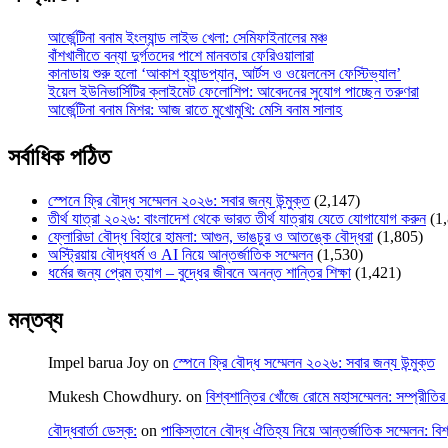
আর্জেন্টিনা বনাম ইংল্যান্ড লাইভ খেলা: সেমিফাইনালের মঞ্চ
বাঁশখালীতে বন্যা দুর্গতদের পাশে মানবতার ফেরিওয়ালারা
কানাডায় শুরু হলো ‘আকাশ হ্যান্ডপ্যান, আর্টস ও ওয়েলনেস ফেস্টিভ্যাল’
ইয়েল ইউনিভার্সিটির ক্লাইমেট ফেলোশিপ: আবেদনের সুযোগ পাচ্ছেন তরুণরা
আর্জেন্টিনা বনাম মিশর: আজ রাতে মুখোমুখি: মেসি বনাম সালাহ
সর্বাধিক পঠিত
স্পেনে ফ্রি বৌদ্ধ সম্মেলন ২০২৬: সবার জন্য উন্মুক্ত
(2,147)
তীর্থ যাত্রা ২০২৬: বাংলাদেশ থেকে ভারত তীর্থ যাত্রায় যেতে যোগাযোগ করুন
(1
ফ্লোরিডা বৌদ্ধ বিহারে হামলা: আগুন, ভাঙচুর ও আতঙ্কে বৌদ্ধরা
(1,805)
অস্ট্রিয়ায় বৌদ্ধধর্ম ও AI নিয়ে আন্তর্জাতিক সম্মেলন
(1,530)
ধর্মের জন্য প্রেম ত্যাগ – বুদ্ধের জীবনে অনন্ত শান্তির শিক্ষা
(1,421)
মন্তব্য
Impel barua Joy
on
স্পেনে ফ্রি বৌদ্ধ সম্মেলন ২০২৬: সবার জন্য উন্মুক্ত
Mukesh Chowdhury.
on
বিশ্বশান্তির খোঁজে রোমে মহাসম্মেলন: সম্প্রীতির 
বৌদ্ধবার্তা ডেস্ক:
on
পাকিস্তানে বৌদ্ধ ঐতিহ্য নিয়ে আন্তর্জাতিক সম্মেলন: বিশ