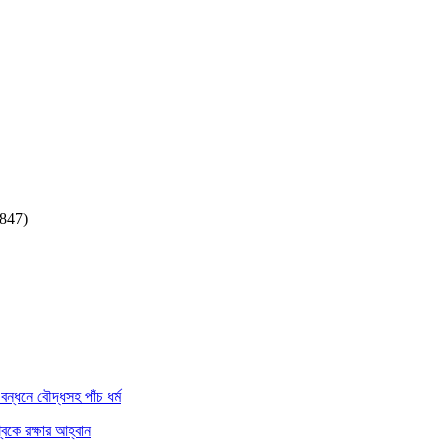
,847)
বন্ধনে বৌদ্ধসহ পাঁচ ধর্ম
্বকে রক্ষার আহ্বান