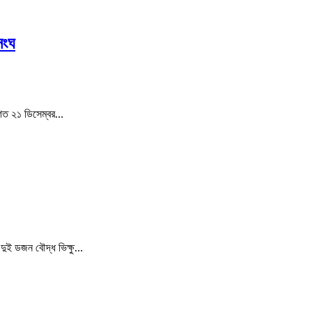
সংঘ
রে গত ২১ ডিসেম্বর…
ায় দুই ডজন বৌদ্ধ ভিক্ষু…