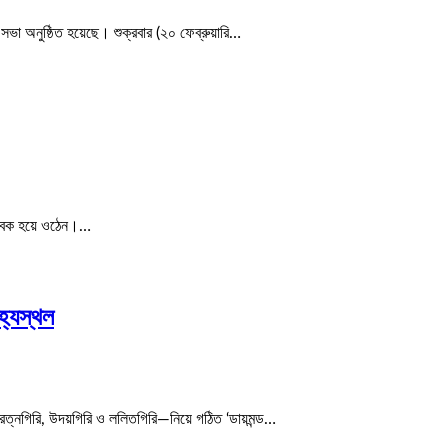
সভা অনুষ্ঠিত হয়েছে। শুক্রবার (২০ ফেব্রুয়ারি…
বিবেক হয়ে ওঠেন।…
িহ্যস্থল
ত্নগিরি, উদয়গিরি ও ললিতগিরি—নিয়ে গঠিত ‘ডায়মন্ড…