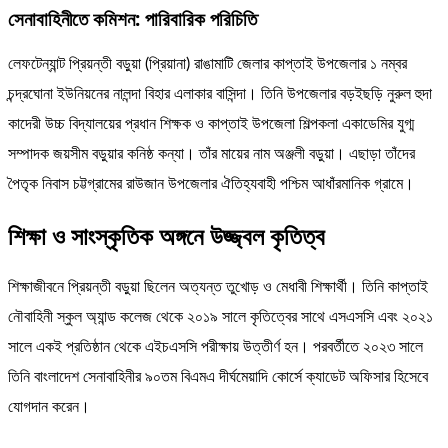
সেনাবাহিনীতে কমিশন: পারিবারিক পরিচিতি
লেফটেন্যান্ট প্রিয়ন্তী বড়ুয়া (প্রিয়ানা) রাঙামাটি জেলার কাপ্তাই উপজেলার ১ নম্বর
চন্দ্রঘোনা ইউনিয়নের নালন্দা বিহার এলাকার বাসিন্দা। তিনি উপজেলার বড়ইছড়ি নুরুল হুদা
কাদেরী উচ্চ বিদ্যালয়ের প্রধান শিক্ষক ও কাপ্তাই উপজেলা শিল্পকলা একাডেমির যুগ্ম
সম্পাদক জয়সীম বড়ুয়ার কনিষ্ঠ কন্যা। তাঁর মায়ের নাম অঞ্জলী বড়ুয়া। এছাড়া তাঁদের
পৈতৃক নিবাস চট্টগ্রামের রাউজান উপজেলার ঐতিহ্যবাহী পশ্চিম আধাঁরমানিক গ্রামে।
শিক্ষা ও সাংস্কৃতিক অঙ্গনে উজ্জ্বল কৃতিত্ব
শিক্ষাজীবনে প্রিয়ন্তী বড়ুয়া ছিলেন অত্যন্ত তুখোড় ও মেধাবী শিক্ষার্থী। তিনি কাপ্তাই
নৌবাহিনী স্কুল অ্যান্ড কলেজ থেকে ২০১৯ সালে কৃতিত্বের সাথে এসএসসি এবং ২০২১
সালে একই প্রতিষ্ঠান থেকে এইচএসসি পরীক্ষায় উত্তীর্ণ হন। পরবর্তীতে ২০২৩ সালে
তিনি বাংলাদেশ সেনাবাহিনীর ৯০তম বিএমএ দীর্ঘমেয়াদি কোর্সে ক্যাডেট অফিসার হিসেবে
যোগদান করেন।