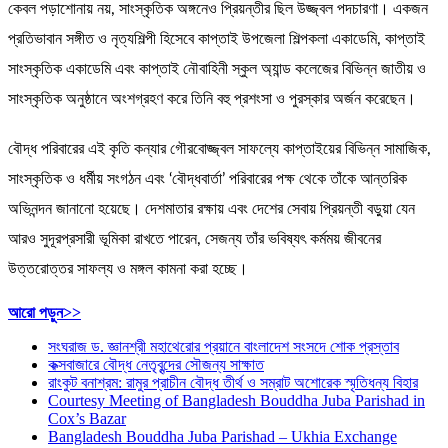
কেবল পড়াশোনায় নয়, সাংস্কৃতিক অঙ্গনেও প্রিয়ন্তীর ছিল উজ্জ্বল পদচারণা। একজন
প্রতিভাবান সঙ্গীত ও নৃত্যশিল্পী হিসেবে কাপ্তাই উপজেলা শিল্পকলা একাডেমি, কাপ্তাই
সাংস্কৃতিক একাডেমি এবং কাপ্তাই নৌবাহিনী স্কুল অ্যান্ড কলেজের বিভিন্ন জাতীয় ও
সাংস্কৃতিক অনুষ্ঠানে অংশগ্রহণ করে তিনি বহু প্রশংসা ও পুরস্কার অর্জন করেছেন।
বৌদ্ধ পরিবারের এই কৃতি কন্যার গৌরবোজ্জ্বল সাফল্যে কাপ্তাইয়ের বিভিন্ন সামাজিক,
সাংস্কৃতিক ও ধর্মীয় সংগঠন এবং ‘বৌদ্ধবার্তা’ পরিবারের পক্ষ থেকে তাঁকে আন্তরিক
অভিনন্দন জানানো হয়েছে। দেশমাতার রক্ষায় এবং দেশের সেবায় প্রিয়ন্তী বড়ুয়া যেন
আরও সুদূরপ্রসারী ভূমিকা রাখতে পারেন, সেজন্য তাঁর ভবিষ্যৎ কর্মময় জীবনের
উত্তরোত্তর সাফল্য ও মঙ্গল কামনা করা হচ্ছে।
:
আরো পড়ুন>>
সেনাবাহিনীতে
সংঘরাজ ড. জ্ঞানশ্রী মহাথেরোর প্রয়ানে বাংলাদেশ সংসদে শোক প্রস্তাব
কমিশন
কক্সবাজারে বৌদ্ধ নেতৃবৃন্দের সৌজন্য সাক্ষাত
পেয়ে
রাংকুট বনাশ্রম: রামুর প্রাচীন বৌদ্ধ তীর্থ ও সম্রাট অশোরেক স্মৃতিধন্য বিহার
‘লেফটেন্যান্ট’
Courtesy Meeting of Bangladesh Bouddha Juba Parishad in
পদে
Cox’s Bazar
অভিষিক্ত
Bangladesh Bouddha Juba Parishad – Ukhia Exchange
প্রিয়ন্তী