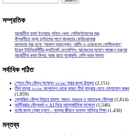
Search
সম্প্রতিক
আর্জেন্টিনা বনাম ইংল্যান্ড লাইভ খেলা: সেমিফাইনালের মঞ্চ
বাঁশখালীতে বন্যা দুর্গতদের পাশে মানবতার ফেরিওয়ালারা
কানাডায় শুরু হলো ‘আকাশ হ্যান্ডপ্যান, আর্টস ও ওয়েলনেস ফেস্টিভ্যাল’
ইয়েল ইউনিভার্সিটির ক্লাইমেট ফেলোশিপ: আবেদনের সুযোগ পাচ্ছেন তরুণরা
আর্জেন্টিনা বনাম মিশর: আজ রাতে মুখোমুখি: মেসি বনাম সালাহ
সর্বাধিক পঠিত
স্পেনে ফ্রি বৌদ্ধ সম্মেলন ২০২৬: সবার জন্য উন্মুক্ত
(2,151)
তীর্থ যাত্রা ২০২৬: বাংলাদেশ থেকে ভারত তীর্থ যাত্রায় যেতে যোগাযোগ করুন
(1,859)
ফ্লোরিডা বৌদ্ধ বিহারে হামলা: আগুন, ভাঙচুর ও আতঙ্কে বৌদ্ধরা
(1,814)
অস্ট্রিয়ায় বৌদ্ধধর্ম ও AI নিয়ে আন্তর্জাতিক সম্মেলন
(1,546)
ধর্মের জন্য প্রেম ত্যাগ – বুদ্ধের জীবনে অনন্ত শান্তির শিক্ষা
(1,430)
মন্তব্য