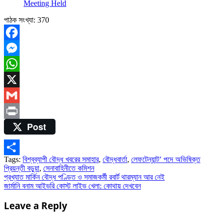
Meeting Held
বড়ুয়া
পাঠক সংখ্যা:
370
Facebook
Messenger
WhatsApp
X
Gmail
Post
Print
Tags:
বিশ্বব্যাপী বৌদ্ধ খবরের সমাহার
,
বৌদ্ধবার্তা
,
লেফটেন্যান্ট’ পদে অভিষিক্ত
Share
প্রিয়ন্তী বড়ুয়া
,
সেনাবাহিনীতে কমিশন
Post
প্রখ্যাত মার্কিন বৌদ্ধ পণ্ডিত ও সমাজকর্মী রবার্ট থারম্যান আর নেই
জার্মানি বনাম আইভরি কোস্ট লাইভ খেলা: কোথায় দেখবেন
navigation
Leave a Reply