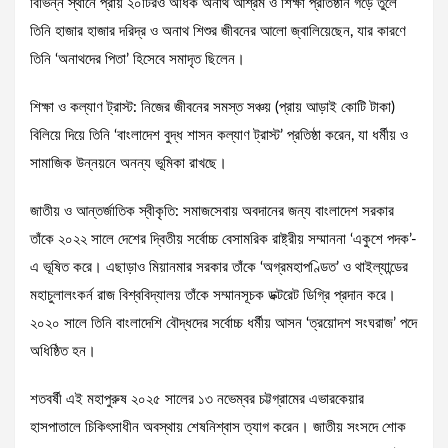
বিভিন্ন স্থানে প্রায় ২০টিরও অধিক অনাথ আশ্রম ও শিক্ষা প্রতিষ্ঠান গড়ে তুলে
তিনি হাজার হাজার দরিদ্র ও অনাথ শিশুর জীবনের আলো জ্বালিয়েছেন, যার কারণে
তিনি ‘অনাথদের পিতা’ হিসেবে সমাদৃত ছিলেন।
শিক্ষা ও কল্যাণ ট্রাস্ট: নিজের জীবনের সমস্ত সঞ্চয় (প্রায় আড়াই কোটি টাকা)
বিলিয়ে দিয়ে তিনি ‘বাংলাদেশ বুদ্ধ শাসন কল্যাণ ট্রাস্ট’ প্রতিষ্ঠা করেন, যা ধর্মীয় ও
সামাজিক উন্নয়নে অনন্য ভূমিকা রাখছে।
জাতীয় ও আন্তর্জাতিক স্বীকৃতি: সমাজসেবায় অবদানের জন্য বাংলাদেশ সরকার
তাঁকে ২০২২ সালে দেশের দ্বিতীয় সর্বোচ্চ বেসামরিক রাষ্ট্রীয় সম্মাননা ‘একুশে পদক’-
এ ভূষিত করে। এছাড়াও মিয়ানমার সরকার তাঁকে ‘অগ্রমহাপণ্ডিত’ ও থাইল্যান্ডের
মহাচুলালংকর্ন রাজ বিশ্ববিদ্যালয় তাঁকে সম্মানসূচক ডক্টরেট ডিগ্রি প্রদান করে।
২০২০ সালে তিনি বাংলাদেশি বৌদ্ধদের সর্বোচ্চ ধর্মীয় আসন ‘ত্রয়োদশ সংঘরাজ’ পদে
অধিষ্ঠিত হন।
শতবর্ষী এই মহাপুরুষ ২০২৫ সালের ১৩ নভেম্বর চট্টগ্রামের এভারকেয়ার
হাসপাতালে চিকিৎসাধীন অবস্থায় শেষনিশ্বাস ত্যাগ করেন। জাতীয় সংসদে শোক