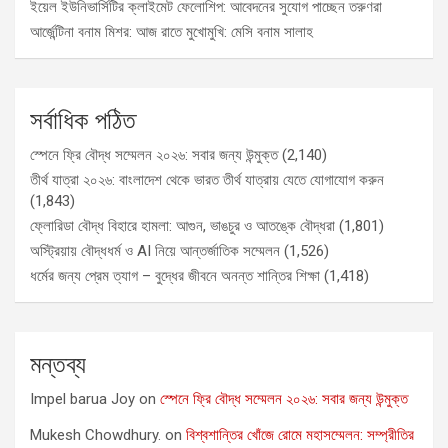
ইয়েল ইউনিভার্সিটির ক্লাইমেট ফেলোশিপ: আবেদনের সুযোগ পাচ্ছেন তরুণরা
আর্জেন্টিনা বনাম মিশর: আজ রাতে মুখোমুখি: মেসি বনাম সালাহ
সর্বাধিক পঠিত
স্পেনে ফ্রি বৌদ্ধ সম্মেলন ২০২৬: সবার জন্য উন্মুক্ত
(2,140)
তীর্থ যাত্রা ২০২৬: বাংলাদেশ থেকে ভারত তীর্থ যাত্রায় যেতে যোগাযোগ করুন
(1,843)
ফ্লোরিডা বৌদ্ধ বিহারে হামলা: আগুন, ভাঙচুর ও আতঙ্কে বৌদ্ধরা
(1,801)
অস্ট্রিয়ায় বৌদ্ধধর্ম ও AI নিয়ে আন্তর্জাতিক সম্মেলন
(1,526)
ধর্মের জন্য প্রেম ত্যাগ – বুদ্ধের জীবনে অনন্ত শান্তির শিক্ষা
(1,418)
মন্তব্য
Impel barua Joy
on
স্পেনে ফ্রি বৌদ্ধ সম্মেলন ২০২৬: সবার জন্য উন্মুক্ত
Mukesh Chowdhury.
on
বিশ্বশান্তির খোঁজে রোমে মহাসম্মেলন: সম্প্রীতির