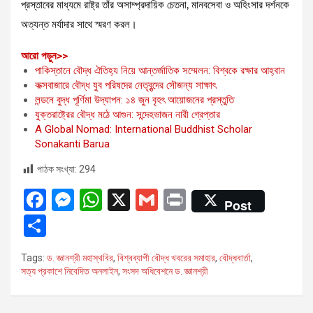
প্রস্তাবের মাধ্যমে রাষ্ট্র তাঁর অসাম্প্রদায়িক চেতনা, মানবসেবা ও অহিংসার দর্শনকে
অত্যন্ত মর্যাদার সাথে স্মরণ করল।
:
আরো পড়ুন>>
সংসদ
পাকিস্তানে বৌদ্ধ ঐতিহ্য নিয়ে আন্তর্জাতিক সম্মেলন: বিশ্বকে রক্ষার আহ্বান
অধিবেশনে
কক্সবাজারে বৌদ্ধ যুব পরিষদের নেতৃবৃন্দের সৌজন্য সাক্ষাৎ
ড.
লন্ডনে বুদ্ধ পূর্ণিমা উদ্‌যাপন: ১৪ জুন বৃহৎ আয়োজনের প্রস্তুতি
জ্ঞানশ্রী
যুক্তরাষ্ট্রের বৌদ্ধ মঠে আগুন: সন্দেহভাজন নারী গ্রেপ্তার
মহাস্থবিরের
A Global Nomad: International Buddhist Scholar
প্রয়াণে
Sonakanti Barua
শোক
পাঠক সংখ্যা:
294
প্রস্তাব
গৃহীত
F
M
W
X
G
Pr
Post
a
es
h
m
in
S
ce
se
at
ail
t
h
Tags:
ড. জ্ঞানশ্রী মহাস্থবির
,
বিশ্বব্যাপী বৌদ্ধ খবরের সমাহার
,
বৌদ্ধবার্তা
,
b
n
s
ar
সত্য প্রকাশে নিবেদিত অনলাইন
,
সংসদ অধিবেশনে ড. জ্ঞানশ্রী
o
g
A
e
o
er
p