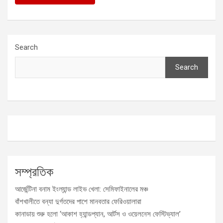
Search
Search
সম্প্রতিক
আর্জেন্টিনা বনাম ইংল্যান্ড লাইভ খেলা: সেমিফাইনালের মঞ্চ
বাঁশখালীতে বন্যা দুর্গতদের পাশে মানবতার ফেরিওয়ালারা
কানাডায় শুরু হলো ‘আকাশ হ্যান্ডপ্যান, আর্টস ও ওয়েলনেস ফেস্টিভ্যাল’