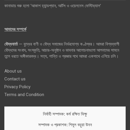
কানাডায় শুরু হলো ‘আকাশ হ্যান্ডপ্যান, আর্টস ও ওয়েলনেস ফেস্টিভ্যাল’
আমাদের সম্পর্কে
বৌদ্ধবার্তা
— বুদ্ধের বাণী ও বৌদ্ধ সমাজের নির্ভরযোগ্য কণ্ঠস্বর। আমরা বিশ্বব্যাপী
বৌদ্ধদের সংবাদ, সংস্কৃতি, আচার-অনুষ্ঠান ও ভাবনার আলোচনাগুলো আপনাদের সামনে
তুলে ধরতে অঙ্গীকারবদ্ধ। সত্য, শান্তি ও প্রজ্ঞার পথে আমরা একসাথে এগিয়ে চলি।
About us
Contact us
Privacy Policy
Terms and Condition
নির্বাহী সম্পাদক: কর্ম রক্ষিত ভিক্ষু
সম্পাদক ও প্রকাশক: শিমুল বড়ুয়া উনন