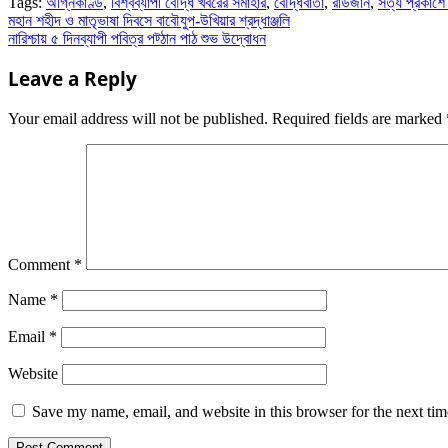
Tags:
অগ্নিকাণ্ড
,
বিশ্বব্যাপী বৌদ্ধ খবরের সমাহার
,
বৌদ্ধবার্তা
,
রাউজান
,
সত্য প্রকাশ
Share
Post
মহান শহীদ ও মাতৃভাষা দিবসে বাবৌযুপ-উখিয়ার শ্রদ্ধাঞ্জলি
নারিশ্চায় ৫ দিনব্যাপী পবিত্র পট্ঠান পাঠ শুভ উদ্বোধন
navigation
Leave a Reply
Your email address will not be published.
Required fields are marked
Comment
*
Name
*
Email
*
Website
Save my name, email, and website in this browser for the next ti