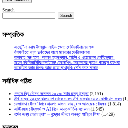
Search
Search
সম্প্রতিক
আর্জেন্টিনা বনাম ইংল্যান্ড লাইভ খেলা: সেমিফাইনালের মঞ্চ
বাঁশখালীতে বন্যা দুর্গতদের পাশে মানবতার ফেরিওয়ালারা
কানাডায় শুরু হলো ‘আকাশ হ্যান্ডপ্যান, আর্টস ও ওয়েলনেস ফেস্টিভ্যাল’
ইয়েল ইউনিভার্সিটির ক্লাইমেট ফেলোশিপ: আবেদনের সুযোগ পাচ্ছেন তরুণরা
আর্জেন্টিনা বনাম মিশর: আজ রাতে মুখোমুখি: মেসি বনাম সালাহ
সর্বাধিক পঠিত
স্পেনে ফ্রি বৌদ্ধ সম্মেলন ২০২৬: সবার জন্য উন্মুক্ত
(2,151)
তীর্থ যাত্রা ২০২৬: বাংলাদেশ থেকে ভারত তীর্থ যাত্রায় যেতে যোগাযোগ করুন
(1
ফ্লোরিডা বৌদ্ধ বিহারে হামলা: আগুন, ভাঙচুর ও আতঙ্কে বৌদ্ধরা
(1,814)
অস্ট্রিয়ায় বৌদ্ধধর্ম ও AI নিয়ে আন্তর্জাতিক সম্মেলন
(1,545)
ধর্মের জন্য প্রেম ত্যাগ – বুদ্ধের জীবনে অনন্ত শান্তির শিক্ষা
(1,429)
মন্তব্য