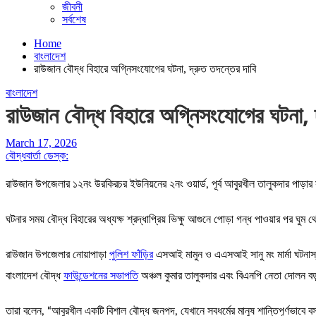
জীবনী
সর্বশেষ
Home
বাংলাদেশ
রাউজান বৌদ্ধ বিহারে অগ্নিসংযোগের ঘটনা, দ্রুত তদন্তের দাবি
বাংলাদেশ
রাউজান বৌদ্ধ বিহারে অগ্নিসংযোগের ঘটনা, দ
March 17, 2026
বৌদ্ধবার্তা ডেস্ক:
রাউজান উপজেলার ১২নং উরকিরচর ইউনিয়নের ২নং ওয়ার্ড, পূর্ব আবুরখীল তালুকদার পাড়ার
ঘটনার সময় বৌদ্ধ বিহারের অধ্যক্ষ শ্রদ্ধাপ্রিয় ভিক্ষু আগুনে পোড়া গন্ধ পাওয়ার পর ঘু
রাউজান উপজেলার নোয়াপাড়া
পুলিশ ফাঁড়ির
এসআই মামুন ও এএসআই সানু মং মার্মা ঘটনাস্থল
বাংলাদেশ বৌদ্ধ
ফাউন্ডেশনের সভাপতি
অঞ্চল কুমার তালুকদার এবং বিএনপি নেতা দোলন বড়ুয
তারা বলেন, “আবুরখীল একটি বিশাল বৌদ্ধ জনপদ, যেখানে সবধর্মের মানুষ শান্তিপূর্ণভা