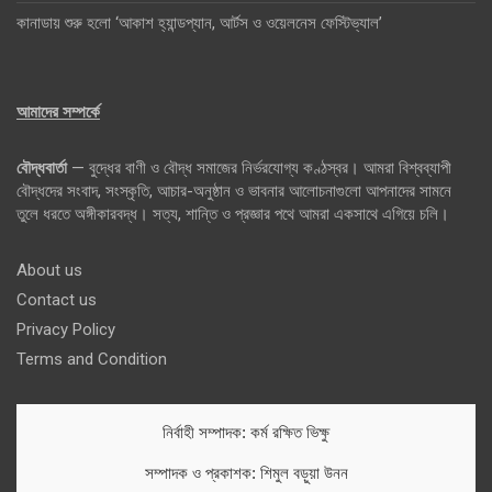
কানাডায় শুরু হলো ‘আকাশ হ্যান্ডপ্যান, আর্টস ও ওয়েলনেস ফেস্টিভ্যাল’
আমাদের সম্পর্কে
বৌদ্ধবার্তা
— বুদ্ধের বাণী ও বৌদ্ধ সমাজের নির্ভরযোগ্য কণ্ঠস্বর। আমরা বিশ্বব্যাপী
বৌদ্ধদের সংবাদ, সংস্কৃতি, আচার-অনুষ্ঠান ও ভাবনার আলোচনাগুলো আপনাদের সামনে
তুলে ধরতে অঙ্গীকারবদ্ধ। সত্য, শান্তি ও প্রজ্ঞার পথে আমরা একসাথে এগিয়ে চলি।
About us
Contact us
Privacy Policy
Terms and Condition
নির্বাহী সম্পাদক: কর্ম রক্ষিত ভিক্ষু
সম্পাদক ও প্রকাশক: শিমুল বড়ুয়া উনন