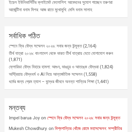
ইয়েল ইউনিভার্সিটির ক্লাইমেট ফেলোশিপ: আবেদনের সুযোগ পাচ্ছেন তরুণরা
আর্জেন্টিনা বনাম মিশর: আজ রাতে মুখোমুখি: মেসি বনাম সালাহ
সর্বাধিক পঠিত
স্পেনে ফ্রি বৌদ্ধ সম্মেলন ২০২৬: সবার জন্য উন্মুক্ত
(2,164)
তীর্থ যাত্রা ২০২৬: বাংলাদেশ থেকে ভারত তীর্থ যাত্রায় যেতে যোগাযোগ করুন
(1,871)
ফ্লোরিডা বৌদ্ধ বিহারে হামলা: আগুন, ভাঙচুর ও আতঙ্কে বৌদ্ধরা
(1,824)
অস্ট্রিয়ায় বৌদ্ধধর্ম ও AI নিয়ে আন্তর্জাতিক সম্মেলন
(1,558)
ধর্মের জন্য প্রেম ত্যাগ – বুদ্ধের জীবনে অনন্ত শান্তির শিক্ষা
(1,441)
মন্তব্য
Impel barua Joy
on
স্পেনে ফ্রি বৌদ্ধ সম্মেলন ২০২৬: সবার জন্য উন্মুক্ত
Mukesh Chowdhury.
on
বিশ্বশান্তির খোঁজে রোমে মহাসম্মেলন: সম্প্রীতির