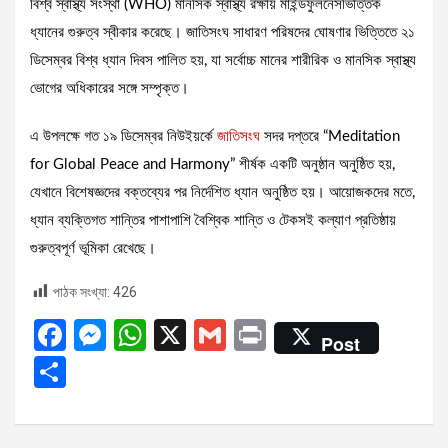
বিশ্ব স্বাস্থ্য সংস্থা (WHO) মানসিক স্বাস্থ্য রক্ষায় মাইন্ডফুলনেসভিত্তিক
ধ্যানের গুরুত্ব স্বীকার করেছে। জাতিসংঘ সাধারণ পরিষদের ঘোষণার ভিত্তিতে ২১
ডিসেম্বর বিশ্ব ধ্যান দিবস পালিত হয়, যা সর্বোচ্চ মানের শারীরিক ও মানসিক স্বাস্থ্য
ভোগের অধিকারের সঙ্গে সম্পৃক্ত।
এ উপলক্ষে গত ১৯ ডিসেম্বর নিউইয়র্কে
জাতিসংঘ
সদর দপ্তরে “Meditation
for Global Peace and Harmony” শীর্ষক একটি অনুষ্ঠান অনুষ্ঠিত হয়,
যেখানে বিশেষজ্ঞদের বক্তব্যের পর নির্দেশিত ধ্যান অনুষ্ঠিত হয়। আয়োজকদের মতে,
ধ্যান ব্যক্তিগত শান্তির পাশাপাশি বৈশ্বিক শান্তি ও টেকসই কল্যাণ প্রতিষ্ঠায়
গুরুত্বপূর্ণ ভূমিকা রেখেছে।
পাঠক সংখ্যা:
426
F
M
W
X
G
Pr
Post
a
es
h
m
in
S
ce
se
at
ail
t
h
b
n
s
ar