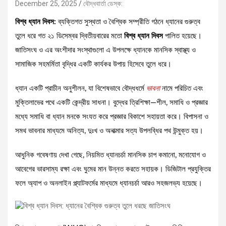
December 25, 2025
বৌদ্ধবার্তা ডেস্ক:
বিশ্ব ধ্যান দিবস:
ব্যক্তিগত সুস্থতা ও বৈশ্বিক সম্প্রীতি গঠনে ধ্যানের গুরুত্ব
তুলে ধরে গত ২১ ডিসেম্বর দ্বিতীয়বারের মতো
বিশ্ব ধ্যান দিবস
পালিত হয়েছে।
জাতিসংঘ ও এর অংশীদার সংস্থাগুলো এ উপলক্ষে ধ্যানকে মানসিক স্বাস্থ্য ও
সামাজিক সহমর্মিতা বৃদ্ধির একটি কার্যকর উপায় হিসেবে তুলে ধরে।
ধ্যান একটি প্রাচীন অনুশীলন, যা বিশেষভাবে বৌদ্ধধর্মে
ভাবনা
নামে পরিচিত এবং
মুক্তিলাভের পথে একটি কেন্দ্রীয় সাধনা। বুদ্ধের ত্রিশিক্ষা—শীল, সমাধি ও প্রজ্ঞার
মধ্যে সমাধি বা ধ্যান মনকে সংযত করে প্রজ্ঞার বিকাশে সহায়তা করে। বিপাসনা ও
সমথ ভাবনার মাধ্যমে অনিত্য, দুঃখ ও অনাত্মার সত্য উপলব্ধির পথ উন্মুক্ত হয়।
আধুনিক গবেষণায় দেখা গেছে, নিয়মিত ধ্যানচর্চা মানসিক চাপ কমানো, মনোযোগ ও
আবেগের ভারসাম্য রক্ষা এবং ঘুমের মান উন্নত করতে সহায়ক। ডিজিটাল প্রযুক্তির
ফলে অ্যাপ ও অনলাইন প্ল্যাটফর্মের মাধ্যমে ধ্যানচর্চা আরও সহজলভ্য হয়েছে।