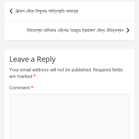
o
g
A
e
Post
টেক্সাস বৌদ্ধ ভিক্ষুদের শান্তিপ্রতি পদযাত্রা
o
er
p
navigation
k
p
ইউনেস্কো তালিকায় ওড়িশার ‘ডায়মন্ড ট্রায়াঙ্গল’ বৌদ্ধ ঐতিহ্যস্থল
Leave a Reply
Your email address will not be published.
Required fields
are marked
*
Comment
*