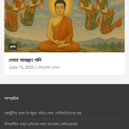
বন্দনা
দেবতা আমন্ত্রণ পালি
June 10, 2025
বৌদ্ধবার্তা ডেস্ক:
সাম্প্রতিক
আর্জেন্টিনা বনাম ইংল্যান্ড লাইভ খেলা: সেমিফাইনালের মঞ্চ
বাঁশখালীতে বন্যা দুর্গতদের পাশে মানবতার ফেরিওয়ালারা