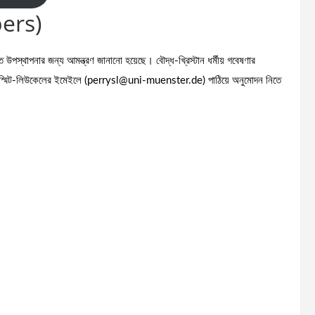
pers)
ত উপস্থাপনার জন্য আমন্ত্রণ জানানো হয়েছে। বৌদ্ধ-খ্রিস্টান ধর্মীয় গবেষণার
েরি স্মিট-লিউকেলের ইমেইলে (perrysl@uni-muenster.de) পাঠিয়ে অনুমোদন নিতে