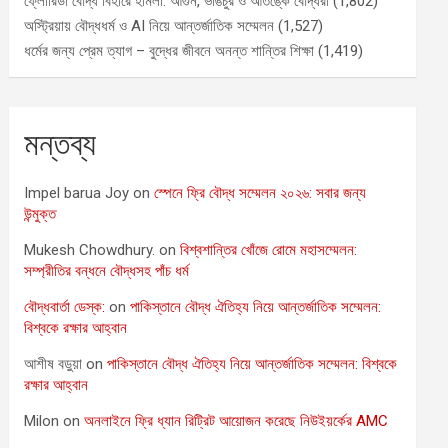
ফ্লোরিডা বৌদ্ধ বিহারে হামলা: আগুন, ভাঙচুর ও আতঙ্কে বৌদ্ধরা
(1,802)
অস্ট্রিয়ায় বৌদ্ধধর্ম ও AI নিয়ে আন্তর্জাতিক সম্মেলন
(1,527)
ধর্মের জন্য প্রেম ত্যাগ – বুদ্ধের জীবনে অনন্ত শান্তির শিক্ষা
(1,419)
মন্তব্য
Impel barua Joy
on
স্পেনে ফ্রি বৌদ্ধ সম্মেলন ২০২৬: সবার জন্য
উন্মুক্ত
Mukesh Chowdhury.
on
বিশ্বশান্তির খোঁজে রোমে মহাসম্মেলন:
সম্প্রীতির বন্ধনে বৌদ্ধসহ পাঁচ ধর্ম
বৌদ্ধবার্তা ডেস্ক:
on
পাকিস্তানে বৌদ্ধ ঐতিহ্য নিয়ে আন্তর্জাতিক সম্মেলন:
বিশ্বকে রক্ষার আহ্বান
আশীষ বড়ুয়া
on
পাকিস্তানে বৌদ্ধ ঐতিহ্য নিয়ে আন্তর্জাতিক সম্মেলন: বিশ্বকে
রক্ষার আহ্বান
Milon
on
অনলাইনে ফ্রি ধ্যান রিট্রিট আয়োজন করেছে নিউইয়র্কের AMC