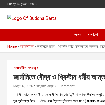
Skip
Friday, August 7, 2026
to
content
Buddha Barta
World wide Buddhist News
প্রচ্ছদ
বাংলাদেশ
Home
আন্তর্জাতিক
জার্মানিতে বৌদ্ধ ও খ্রিস্টান ধর্মীয় আন্তর্জাতিক সম্মেলন, চল
আন্তর্জাতিক
কনফারেন্স
জার্মানিতে বৌদ্ধ ও খ্রিস্টান ধর্মীয় আন
May 26, 2026
বৌদ্ধবার্তা ডেস্ক:
1 Comment
আগামী ২ থেকে ৬ জুলাই ২০২৬ জার্মানির হামবুর্গের 'সেন্ট আনসগারহাউস'-এ অনুষ্ঠিত
মূল প্রতিপাদ্য বিষয়— "বৌদ্ধ এবং খ্রিস্টান দৃষ্টিকোণ থেকে মন" (Buddh