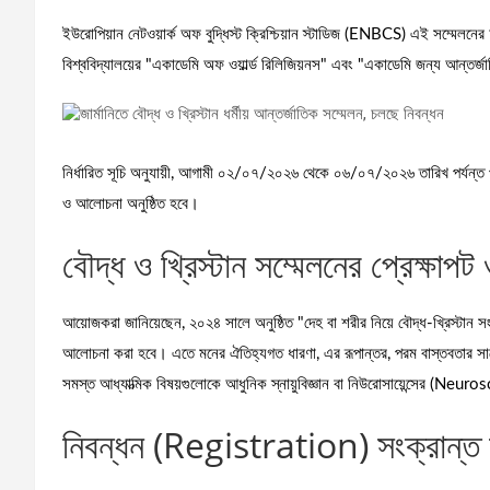
ইউরোপিয়ান নেটওয়ার্ক অফ বুদ্ধিস্ট ক্রিশ্চিয়ান স্টাডিজ (ENBCS) এই সম্মেলনে
বিশ্ববিদ্যালয়ের "একাডেমি অফ ওয়ার্ল্ড রিলিজিয়নস" এবং "একাডেমি জন্য আন্তর
নির্ধারিত সূচি অনুযায়ী, আগামী ০২/০৭/২০২৬ থেকে ০৬/০৭/২০২৬ তারিখ পর্যন্ত প
ও আলোচনা অনুষ্ঠিত হবে।
বৌদ্ধ ও খ্রিস্টান সম্মেলনের প্রেক্ষা
আয়োজকরা জানিয়েছেন, ২০২৪ সালে অনুষ্ঠিত "দেহ বা শরীর নিয়ে বৌদ্ধ-খ্রিস্টান
আলোচনা করা হবে। এতে মনের ঐতিহ্যগত ধারণা, এর রূপান্তর, পরম বাস্তবতার সাথে
সমস্ত আধ্যাত্মিক বিষয়গুলোকে আধুনিক স্নায়ুবিজ্ঞান বা নিউরোসায়েন্সের (Neuros
নিবন্ধন (Registration) সংক্রান্ত 