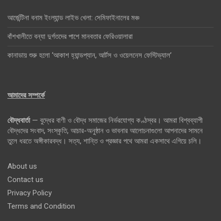
আর্জেন্টিনা বনাম ইংল্যান্ড লাইভ খেলা: সেমিফাইনালের মঞ্চ
বাঁশখালীতে বন্যা দুর্গতদের পাশে মানবতার ফেরিওয়ালারা
কানাডায় শুরু হলো ‘আকাশ হ্যান্ডপ্যান, আর্টস ও ওয়েলনেস ফেস্টিভ্যাল’
আমাদের সম্পর্কে
বৌদ্ধবার্তা
— বুদ্ধের বাণী ও বৌদ্ধ সমাজের নির্ভরযোগ্য কণ্ঠস্বর। আমরা বিশ্বব্যাপী
বৌদ্ধদের সংবাদ, সংস্কৃতি, আচার-অনুষ্ঠান ও ভাবনার আলোচনাগুলো আপনাদের সামনে
তুলে ধরতে অঙ্গীকারবদ্ধ। সত্য, শান্তি ও প্রজ্ঞার পথে আমরা একসাথে এগিয়ে চলি।
About us
Contact us
Privacy Policy
Terms and Condition