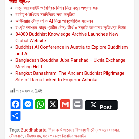
:
আরো পড়ুন>>
গ্রিন
নতুন ওয়েবসাইট ও বৈশ্বিক মিশন নিয়ে নতুন অধ্যায় শুরু
কার্ড
বাবৌযুপ-উখিয়ার মতবিনিময় সভা অনুষ্ঠিত
আবেদন:
অস্ট্রিয়ায় বৌদ্ধধর্ম ও AI নিয়ে আন্তর্জাতিক সম্মেলন
অস্থায়ী
রাংকূট বনাশ্রম: রামুর প্রাচীন বৌদ্ধ তীর্থ ও সম্রাট অশোকের স্মৃতিধন্য বিহার
ভিসাধারীদের
84000 Buddhist Knowledge Archive Launches New
নিজ
Global Website
দেশে
Buddhist AI Conference in Austria to Explore Buddhism
ফেরার
and AI
নির্দেশ
Bangladesh Bouddha Juba Parishad – Ukhia Exchange
ট্রাম্প
Meeting Held
প্রশাসনের
Rangkut Banashram: The Ancient Buddhist Pilgrimage
Site of Ramu Linked to Emperor Ashoka
পাঠক সংখ্যা:
245
F
M
W
X
G
Pr
Post
a
es
h
m
in
S
ce
se
at
ail
t
h
Tags:
Buddhabarta
,
গ্রিন কার্ড আবেদন
,
বিশ্বব্যাপী বৌদ্ধ খবরের সমাহার
,
b
n
s
ar
বৌদ্ধবার্তা
,
বৌদ্ধসংবাদ
,
সত্য প্রকাশে নিবেদিত অনলাইন