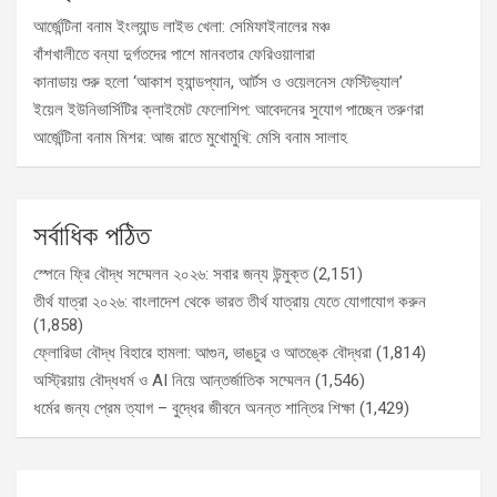
আর্জেন্টিনা বনাম ইংল্যান্ড লাইভ খেলা: সেমিফাইনালের মঞ্চ
বাঁশখালীতে বন্যা দুর্গতদের পাশে মানবতার ফেরিওয়ালারা
কানাডায় শুরু হলো ‘আকাশ হ্যান্ডপ্যান, আর্টস ও ওয়েলনেস ফেস্টিভ্যাল’
ইয়েল ইউনিভার্সিটির ক্লাইমেট ফেলোশিপ: আবেদনের সুযোগ পাচ্ছেন তরুণরা
আর্জেন্টিনা বনাম মিশর: আজ রাতে মুখোমুখি: মেসি বনাম সালাহ
সর্বাধিক পঠিত
স্পেনে ফ্রি বৌদ্ধ সম্মেলন ২০২৬: সবার জন্য উন্মুক্ত
(2,151)
তীর্থ যাত্রা ২০২৬: বাংলাদেশ থেকে ভারত তীর্থ যাত্রায় যেতে যোগাযোগ করুন
(1,858)
ফ্লোরিডা বৌদ্ধ বিহারে হামলা: আগুন, ভাঙচুর ও আতঙ্কে বৌদ্ধরা
(1,814)
অস্ট্রিয়ায় বৌদ্ধধর্ম ও AI নিয়ে আন্তর্জাতিক সম্মেলন
(1,546)
ধর্মের জন্য প্রেম ত্যাগ – বুদ্ধের জীবনে অনন্ত শান্তির শিক্ষা
(1,429)