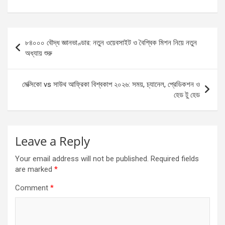
o
g
A
e
o
er
p
Post
k
p
৮৪০০০ বৌদ্ধ জ্ঞানভাণ্ডার: নতুন ওয়েবসাইট ও বৈশ্বিক মিশন নিয়ে নতুন
navigation
অধ্যায় শুরু
মেক্সিকো vs সাউথ আফ্রিকা বিশ্বকাপ ২০২৬: সময়, চ্যানেল, প্রেডিকশন ও
হেড টু হেড
Leave a Reply
Your email address will not be published.
Required fields
are marked
*
Comment
*