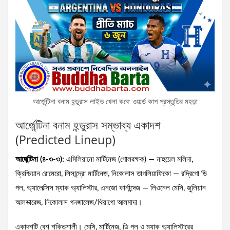
আর্জেন্টিনা বনাম হন্ডুরাস লাইভ খেলা কবে: ওয়ার্ল্ড কাপ প্রস্তুতির মহড়া
আর্জেন্টিনা বনাম হন্ডুরাস সম্ভাব্য একাদশ
(Predicted Lineup)
আর্জেন্টিনা (৪-৩-৩):
এমিলিয়ানো মার্টিনেজ (গোলরক্ষক) — নাহুয়েল মলিনা,
ক্রিশ্চিয়ান রোমেরো, লিসান্দ্রো মার্টিনেজ, নিকোলাস তাগলিয়াফিকো — রদ্রিগো ডি
পল, অ্যালেক্সিস ম্যাক অ্যালিস্টার, এনজো ফার্নান্দেজ — লিওনেল মেসি, জুলিয়ান
আলভারেজ, নিকোলাস গনজালেজ/থিয়াগো আলমাদা।
একাদশটি বেশ শক্তিশালী। মেসি, মার্টিনেজ, ডি পল ও ম্যাক অ্যালিস্টারের