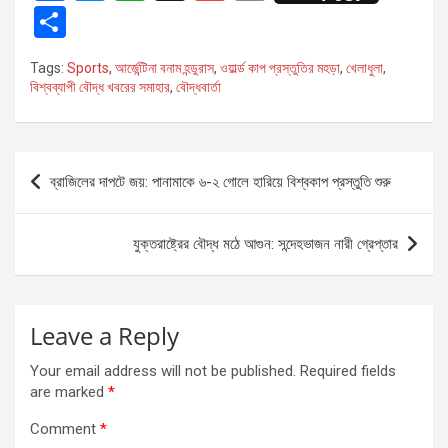
a
es
h
m
in
S
ce
se
at
ail
t
h
Tags:
Sports
,
আর্জেন্টিনা বনাম হন্ডুরাস
,
ওয়ার্ল্ড কাপ প্রস্তুতির মহড়া
,
খেলাধুলা
,
b
n
s
ar
বিশ্বব্যাপী বৌদ্ধ খবরের সমাহার
,
বৌদ্ধবার্তা
o
g
A
e
o
er
p
Post
k
p
ব্রাজিলের দাপটে জয়: পানামাকে ৬-২ গোলে হারিয়ে বিশ্বকাপ প্রস্তুতি শুরু
navigation
যুক্তরাষ্ট্রের বৌদ্ধ মঠে আগুন: সন্দেহভাজন নারী গ্রেপ্তার
Leave a Reply
Your email address will not be published.
Required fields
are marked
*
Comment
*