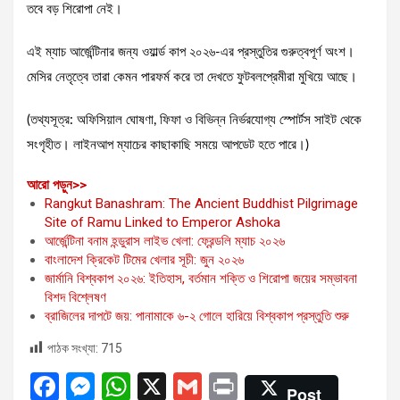
তবে বড় শিরোপা নেই।
এই ম্যাচ আর্জেন্টিনার জন্য ওয়ার্ল্ড কাপ ২০২৬-এর প্রস্তুতির গুরুত্বপূর্ণ অংশ।
মেসির নেতৃত্বে তারা কেমন পারফর্ম করে তা দেখতে ফুটবলপ্রেমীরা মুখিয়ে আছে।
(তথ্যসূত্র: অফিসিয়াল ঘোষণা, ফিফা ও বিভিন্ন নির্ভরযোগ্য স্পোর্টস সাইট থেকে
সংগৃহীত। লাইনআপ ম্যাচের কাছাকাছি সময়ে আপডেট হতে পারে।)
:
আরো পড়ুন>>
আর্জেন্টিনা
Rangkut Banashram: The Ancient Buddhist Pilgrimage
বনাম
Site of Ramu Linked to Emperor Ashoka
হন্ডুরাস
আর্জেন্টিনা বনাম হন্ডুরাস লাইভ খেলা: ফ্রেন্ডলি ম্যাচ ২০২৬
লাইভ
বাংলাদেশ ক্রিকেট টিমের খেলার সূচী: জুন ২০২৬
খেলা
জার্মানি বিশ্বকাপ ২০২৬: ইতিহাস, বর্তমান শক্তি ও শিরোপা জয়ের সম্ভাবনা
কবে:
বিশদ বিশ্লেষণ
ওয়ার্ল্ড
ব্রাজিলের দাপটে জয়: পানামাকে ৬-২ গোলে হারিয়ে বিশ্বকাপ প্রস্তুতি শুরু
কাপ
পাঠক সংখ্যা:
715
প্রস্তুতির
মহড়া
F
M
W
X
G
Pr
Post