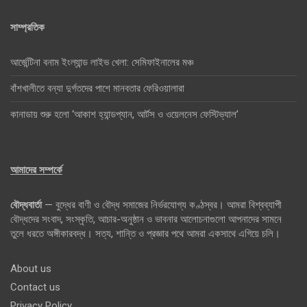
সাম্প্রতিক
আর্জেন্টিনা বনাম ইংল্যান্ড লাইভ খেলা: সেমিফাইনালের মঞ্চ
বাঁশখালীতে বন্যা দুর্গতদের পাশে মানবতার ফেরিওয়ালারা
কানাডায় শুরু হলো ‘আকাশ হ্যান্ডপ্যান, আর্টস ও ওয়েলনেস ফেস্টিভ্যাল’
আমাদের সম্পর্কে
বৌদ্ধবার্তা
— বুদ্ধের বাণী ও বৌদ্ধ সমাজের নির্ভরযোগ্য কণ্ঠস্বর। আমরা বিশ্বব্যাপী
বৌদ্ধদের সংবাদ, সংস্কৃতি, আচার-অনুষ্ঠান ও ভাবনার আলোচনাগুলো আপনাদের সামনে
তুলে ধরতে অঙ্গীকারবদ্ধ। সত্য, শান্তি ও প্রজ্ঞার পথে আমরা একসাথে এগিয়ে চলি।
About us
Contact us
Privacy Policy