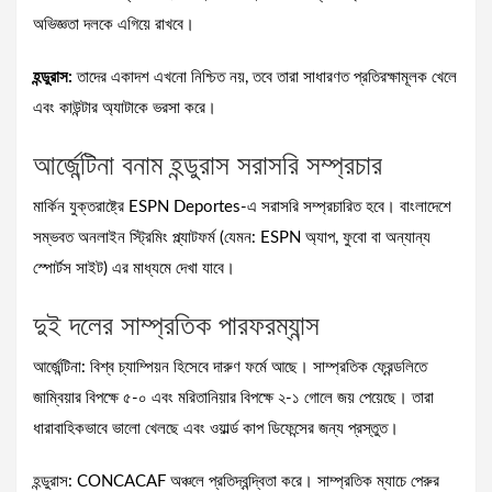
অভিজ্ঞতা দলকে এগিয়ে রাখবে।
হন্ডুরাস:
তাদের একাদশ এখনো নিশ্চিত নয়, তবে তারা সাধারণত প্রতিরক্ষামূলক খেলে
এবং কাউন্টার অ্যাটাকে ভরসা করে।
আর্জেন্টিনা বনাম হন্ডুরাস সরাসরি সম্প্রচার
মার্কিন যুক্তরাষ্ট্রে ESPN Deportes-এ সরাসরি সম্প্রচারিত হবে। বাংলাদেশে
সম্ভবত অনলাইন স্ট্রিমিং প্ল্যাটফর্ম (যেমন: ESPN অ্যাপ, ফুবো বা অন্যান্য
স্পোর্টস সাইট) এর মাধ্যমে দেখা যাবে।
দুই দলের সাম্প্রতিক পারফরম্যান্স
আর্জেন্টিনা: বিশ্ব চ্যাম্পিয়ন হিসেবে দারুণ ফর্মে আছে। সাম্প্রতিক ফ্রেন্ডলিতে
জাম্বিয়ার বিপক্ষে ৫-০ এবং মরিতানিয়ার বিপক্ষে ২-১ গোলে জয় পেয়েছে। তারা
ধারাবাহিকভাবে ভালো খেলছে এবং ওয়ার্ল্ড কাপ ডিফেন্সের জন্য প্রস্তুত।
হন্ডুরাস: CONCACAF অঞ্চলে প্রতিদ্বন্দ্বিতা করে। সাম্প্রতিক ম্যাচে পেরুর