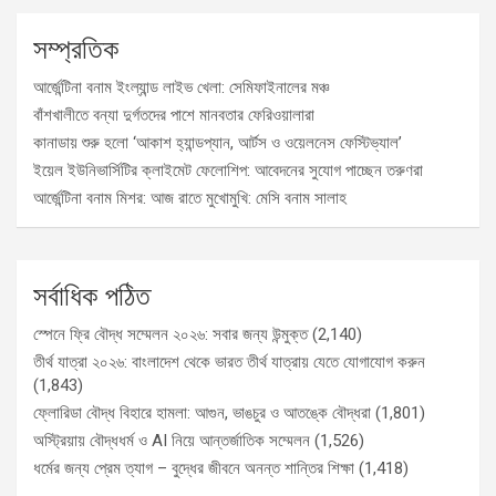
সম্প্রতিক
আর্জেন্টিনা বনাম ইংল্যান্ড লাইভ খেলা: সেমিফাইনালের মঞ্চ
বাঁশখালীতে বন্যা দুর্গতদের পাশে মানবতার ফেরিওয়ালারা
কানাডায় শুরু হলো ‘আকাশ হ্যান্ডপ্যান, আর্টস ও ওয়েলনেস ফেস্টিভ্যাল’
ইয়েল ইউনিভার্সিটির ক্লাইমেট ফেলোশিপ: আবেদনের সুযোগ পাচ্ছেন তরুণরা
আর্জেন্টিনা বনাম মিশর: আজ রাতে মুখোমুখি: মেসি বনাম সালাহ
সর্বাধিক পঠিত
স্পেনে ফ্রি বৌদ্ধ সম্মেলন ২০২৬: সবার জন্য উন্মুক্ত
(2,140)
তীর্থ যাত্রা ২০২৬: বাংলাদেশ থেকে ভারত তীর্থ যাত্রায় যেতে যোগাযোগ করুন
(1,843)
ফ্লোরিডা বৌদ্ধ বিহারে হামলা: আগুন, ভাঙচুর ও আতঙ্কে বৌদ্ধরা
(1,801)
অস্ট্রিয়ায় বৌদ্ধধর্ম ও AI নিয়ে আন্তর্জাতিক সম্মেলন
(1,526)
ধর্মের জন্য প্রেম ত্যাগ – বুদ্ধের জীবনে অনন্ত শান্তির শিক্ষা
(1,418)