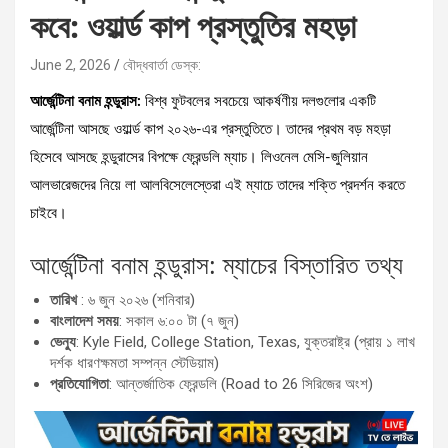
কবে: ওয়ার্ল্ড কাপ প্রস্তুতির মহড়া
June 2, 2026
বৌদ্ধবার্তা ডেস্ক:
আর্জেন্টিনা বনাম হন্ডুরাস:
বিশ্ব ফুটবলের সবচেয়ে আকর্ষণীয় দলগুলোর একটি
আর্জেন্টিনা আসছে ওয়ার্ল্ড কাপ ২০২৬-এর প্রস্তুতিতে। তাদের প্রথম বড় মহড়া
হিসেবে আসছে হন্ডুরাসের বিপক্ষে ফ্রেন্ডলি ম্যাচ। লিওনেল মেসি-জুলিয়ান
আলভারেজদের নিয়ে লা আলবিসেলেস্তেরা এই ম্যাচে তাদের শক্তি প্রদর্শন করতে
চাইবে।
আর্জেন্টিনা বনাম হন্ডুরাস: ম্যাচের বিস্তারিত তথ্য
তারিখ
: ৬ জুন ২০২৬ (শনিবার)
বাংলাদেশ সময়
: সকাল ৬:০০ টা (৭ জুন)
ভেন্যু
: Kyle Field, College Station, Texas, যুক্তরাষ্ট্র (প্রায় ১ লাখ
দর্শক ধারণক্ষমতা সম্পন্ন স্টেডিয়াম)
প্রতিযোগিতা
: আন্তর্জাতিক ফ্রেন্ডলি (Road to 26 সিরিজের অংশ)