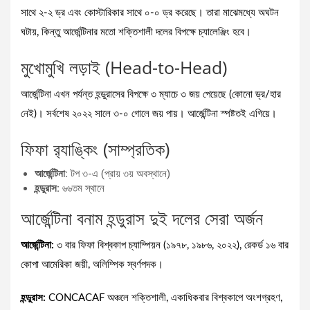
সাথে ২-২ ড্র এবং কোস্টারিকার সাথে ০-০ ড্র করেছে। তারা মাঝেমধ্যে অঘটন
ঘটায়, কিন্তু আর্জেন্টিনার মতো শক্তিশালী দলের বিপক্ষে চ্যালেঞ্জিং হবে।
মুখোমুখি লড়াই (Head-to-Head)
আর্জেন্টিনা এখন পর্যন্ত হন্ডুরাসের বিপক্ষে ৩ ম্যাচে ৩ জয় পেয়েছে (কোনো ড্র/হার
নেই)। সর্বশেষ ২০২২ সালে ৩-০ গোলে জয় পায়। আর্জেন্টিনা স্পষ্টতই এগিয়ে।
ফিফা র‍্যাঙ্কিং (সাম্প্রতিক)
আর্জেন্টিনা:
টপ ৩-এ (প্রায় ৩য় অবস্থানে)
হন্ডুরাস:
৬৬তম স্থানে
আর্জেন্টিনা বনাম হন্ডুরাস দুই দলের সেরা অর্জন
আর্জেন্টিনা:
৩ বার ফিফা বিশ্বকাপ চ্যাম্পিয়ন (১৯৭৮, ১৯৮৬, ২০২২), রেকর্ড ১৬ বার
কোপা আমেরিকা জয়ী, অলিম্পিক স্বর্ণপদক।
হন্ডুরাস:
CONCACAF অঞ্চলে শক্তিশালী, একাধিকবার বিশ্বকাপে অংশগ্রহণ,