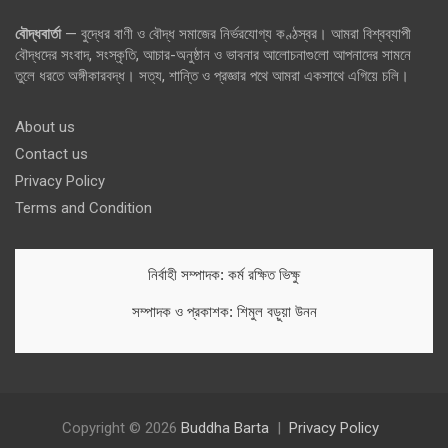
বৌদ্ধবার্তা
— বুদ্ধের বাণী ও বৌদ্ধ সমাজের নির্ভরযোগ্য কণ্ঠস্বর। আমরা বিশ্বব্যাপী
বৌদ্ধদের সংবাদ, সংস্কৃতি, আচার-অনুষ্ঠান ও ভাবনার আলোচনাগুলো আপনাদের সামনে
তুলে ধরতে অঙ্গীকারবদ্ধ। সত্য, শান্তি ও প্রজ্ঞার পথে আমরা একসাথে এগিয়ে চলি।
About us
Contact us
Privacy Policy
Terms and Condition
নির্বাহী সম্পাদক: কর্ম রক্ষিত ভিক্ষু
সম্পাদক ও প্রকাশক: শিমুল বড়ুয়া উনন
Copyright © 2026
Buddha Barta
Privacy Policy