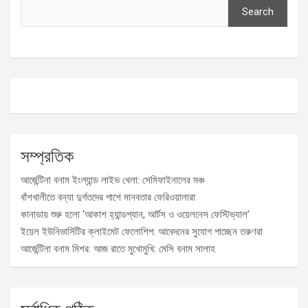
Search
সম্প্রতিক
আর্জেন্টিনা বনাম ইংল্যান্ড লাইভ খেলা: সেমিফাইনালের মঞ্চ
বাঁশখালীতে বন্যা দুর্গতদের পাশে মানবতার ফেরিওয়ালারা
কানাডায় শুরু হলো ‘আকাশ হ্যান্ডপ্যান, আর্টস ও ওয়েলনেস ফেস্টিভ্যাল’
ইয়েল ইউনিভার্সিটির ক্লাইমেট ফেলোশিপ: আবেদনের সুযোগ পাচ্ছেন তরুণরা
আর্জেন্টিনা বনাম মিশর: আজ রাতে মুখোমুখি: মেসি বনাম সালাহ