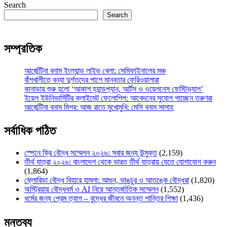
Search
Search
সম্প্রতিক
আর্জেন্টিনা বনাম ইংল্যান্ড লাইভ খেলা: সেমিফাইনালের মঞ্চ
বাঁশখালীতে বন্যা দুর্গতদের পাশে মানবতার ফেরিওয়ালারা
কানাডায় শুরু হলো ‘আকাশ হ্যান্ডপ্যান, আর্টস ও ওয়েলনেস ফেস্টিভ্যাল’
ইয়েল ইউনিভার্সিটির ক্লাইমেট ফেলোশিপ: আবেদনের সুযোগ পাচ্ছেন তরুণরা
আর্জেন্টিনা বনাম মিশর: আজ রাতে মুখোমুখি: মেসি বনাম সালাহ
সর্বাধিক পঠিত
স্পেনে ফ্রি বৌদ্ধ সম্মেলন ২০২৬: সবার জন্য উন্মুক্ত
(2,159)
তীর্থ যাত্রা ২০২৬: বাংলাদেশ থেকে ভারত তীর্থ যাত্রায় যেতে যোগাযোগ করুন
(1,864)
ফ্লোরিডা বৌদ্ধ বিহারে হামলা: আগুন, ভাঙচুর ও আতঙ্কে বৌদ্ধরা
(1,820)
অস্ট্রিয়ায় বৌদ্ধধর্ম ও AI নিয়ে আন্তর্জাতিক সম্মেলন
(1,552)
ধর্মের জন্য প্রেম ত্যাগ – বুদ্ধের জীবনে অনন্ত শান্তির শিক্ষা
(1,436)
মন্তব্য