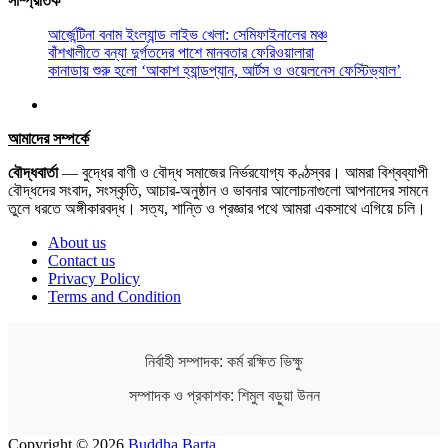
সাম্প্রতিক
আর্জেন্টিনা বনাম ইংল্যান্ড লাইভ খেলা: সেমিফাইনালের মঞ্চ
বাঁশখালীতে বন্যা দুর্গতদের পাশে মানবতার ফেরিওয়ালারা
কানাডায় শুরু হলো ‘আকাশ হ্যান্ডপ্যান, আর্টস ও ওয়েলনেস ফেস্টিভ্যাল’
আমাদের সম্পর্কে
বৌদ্ধবার্তা
— বুদ্ধের বাণী ও বৌদ্ধ সমাজের নির্ভরযোগ্য কণ্ঠস্বর। আমরা বিশ্বব্যাপী
বৌদ্ধদের সংবাদ, সংস্কৃতি, আচার-অনুষ্ঠান ও ভাবনার আলোচনাগুলো আপনাদের সামনে
তুলে ধরতে অঙ্গীকারবদ্ধ। সত্য, শান্তি ও প্রজ্ঞার পথে আমরা একসাথে এগিয়ে চলি।
About us
Contact us
Privacy Policy
Terms and Condition
নির্বাহী সম্পাদক: কর্ম রক্ষিত ভিক্ষু
সম্পাদক ও প্রকাশক: শিমুল বড়ুয়া উনন
Copyright © 2026
Buddha Barta