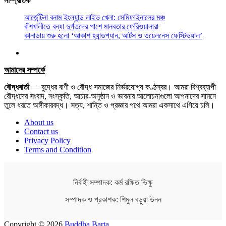
সাম্প্রতিক
আর্জেন্টিনা বনাম ইংল্যান্ড লাইভ খেলা: সেমিফাইনালের মঞ্চ
বাঁশখালীতে বন্যা দুর্গতদের পাশে মানবতার ফেরিওয়ালারা
কানাডায় শুরু হলো ‘আকাশ হ্যান্ডপ্যান, আর্টস ও ওয়েলনেস ফেস্টিভ্যাল’
আমাদের সম্পর্কে
বৌদ্ধবার্তা
— বুদ্ধের বাণী ও বৌদ্ধ সমাজের নির্ভরযোগ্য কণ্ঠস্বর। আমরা বিশ্বব্যাপী
বৌদ্ধদের সংবাদ, সংস্কৃতি, আচার-অনুষ্ঠান ও ভাবনার আলোচনাগুলো আপনাদের সামনে
তুলে ধরতে অঙ্গীকারবদ্ধ। সত্য, শান্তি ও প্রজ্ঞার পথে আমরা একসাথে এগিয়ে চলি।
About us
Contact us
Privacy Policy
Terms and Condition
নির্বাহী সম্পাদক: কর্ম রক্ষিত ভিক্ষু
সম্পাদক ও প্রকাশক: শিমুল বড়ুয়া উনন
Copyright © 2026
Buddha Barta