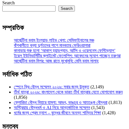
Search
Search
সম্প্রতিক
আর্জেন্টিনা বনাম ইংল্যান্ড লাইভ খেলা: সেমিফাইনালের মঞ্চ
বাঁশখালীতে বন্যা দুর্গতদের পাশে মানবতার ফেরিওয়ালারা
কানাডায় শুরু হলো ‘আকাশ হ্যান্ডপ্যান, আর্টস ও ওয়েলনেস ফেস্টিভ্যাল’
ইয়েল ইউনিভার্সিটির ক্লাইমেট ফেলোশিপ: আবেদনের সুযোগ পাচ্ছেন তরুণরা
আর্জেন্টিনা বনাম মিশর: আজ রাতে মুখোমুখি: মেসি বনাম সালাহ
সর্বাধিক পঠিত
স্পেনে ফ্রি বৌদ্ধ সম্মেলন ২০২৬: সবার জন্য উন্মুক্ত
(2,149)
তীর্থ যাত্রা ২০২৬: বাংলাদেশ থেকে ভারত তীর্থ যাত্রায় যেতে যোগাযোগ করুন
(1,856)
ফ্লোরিডা বৌদ্ধ বিহারে হামলা: আগুন, ভাঙচুর ও আতঙ্কে বৌদ্ধরা
(1,813)
অস্ট্রিয়ায় বৌদ্ধধর্ম ও AI নিয়ে আন্তর্জাতিক সম্মেলন
(1,543)
ধর্মের জন্য প্রেম ত্যাগ – বুদ্ধের জীবনে অনন্ত শান্তির শিক্ষা
(1,428)
মন্তব্য