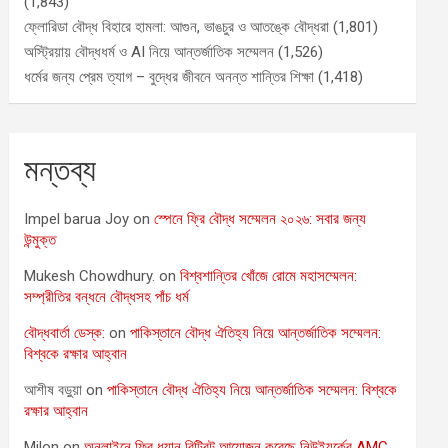
(1,843)
ফ্লোরিডা বৌদ্ধ বিহারে হামলা: আগুন, ভাঙচুর ও আতঙ্কে বৌদ্ধরা
(1,801)
অস্ট্রিয়ায় বৌদ্ধধর্ম ও AI নিয়ে আন্তর্জাতিক সম্মেলন
(1,526)
ধর্মের জন্য প্রেম ত্যাগ – বুদ্ধের জীবনে অনন্ত শান্তির শিক্ষা
(1,418)
মন্তব্য
Impel barua Joy
on
স্পেনে ফ্রি বৌদ্ধ সম্মেলন ২০২৬: সবার জন্য
উন্মুক্ত
Mukesh Chowdhury.
on
বিশ্বশান্তির খোঁজে রোমে মহাসম্মেলন:
সম্প্রীতির বন্ধনে বৌদ্ধসহ পাঁচ ধর্ম
বৌদ্ধবার্তা ডেস্ক:
on
পাকিস্তানে বৌদ্ধ ঐতিহ্য নিয়ে আন্তর্জাতিক সম্মেলন:
বিশ্বকে রক্ষার আহ্বান
আশীষ বড়ুয়া
on
পাকিস্তানে বৌদ্ধ ঐতিহ্য নিয়ে আন্তর্জাতিক সম্মেলন: বিশ্বকে
রক্ষার আহ্বান
Milon
on
অনলাইনে ফ্রি ধ্যান রিট্রিট আয়োজন করেছে নিউইয়র্কের AMC