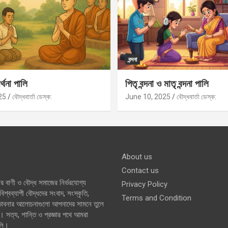
বন্দনা
র্থনা পালি
পিতৃ বন্দনা ও মাতৃ বন্দনা পালি
25
বৌদ্ধবার্তা ডেস্ক:
June 10, 2025
বৌদ্ধবার্তা ডেস্ক:
About us
Contact us
র বাণী ও বৌদ্ধ সমাজের নির্ভরযোগ্য
Privacy Policy
শ্বব্যাপী বৌদ্ধদের সংবাদ, সংস্কৃতি,
Terms and Condition
 ভাবনার আলোচনাগুলো আপনাদের সামনে তুলে
। সত্য, শান্তি ও প্রজ্ঞার পথে আমরা
লি।