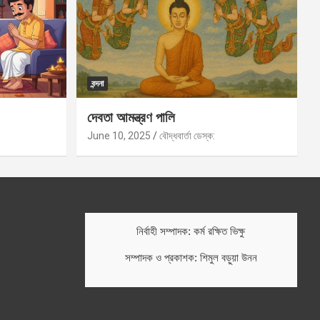
বন্দনা
দেবতা আমন্ত্রণ পালি
June 10, 2025
বৌদ্ধবার্তা ডেস্ক:
নির্বাহী সম্পাদক: কর্ম রক্ষিত ভিক্ষু
সম্পাদক ও প্রকাশক: শিমুল বড়ুয়া উনন