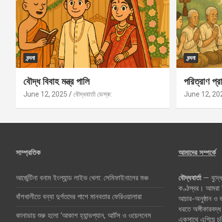
বন্দনা
বন্দনা
বৌদ্ধ বিবাহ মন্ত্র পালি
পরিত্রাণ প্রা
June 12, 2025
বৌদ্ধবার্তা ডেস্ক:
June 12, 20
সাম্প্রতিক
আমাদের সম্পর্কে
আর্জেন্টিনা বনাম ইংল্যান্ড লাইভ খেলা: সেমিফাইনালের মঞ্চ
বৌদ্ধবার্তা
— বুদ্ধে
কণ্ঠস্বর। আমরা বি
বাঁশখালীতে বন্যা দুর্গতদের পাশে মানবতার ফেরিওয়ালারা
আচার-অনুষ্ঠান ও
ধরতে অঙ্গীকারবদ্ধ
কানাডায় শুরু হলো ‘আকাশ হ্যান্ডপ্যান, আর্টস ও ওয়েলনেস
একসাথে এগিয়ে চ