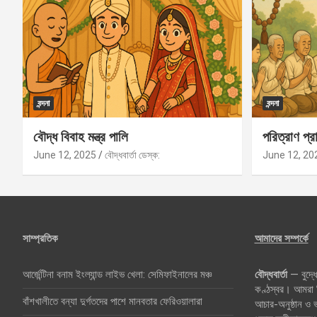
বন্দনা
বন্দনা
বৌদ্ধ বিবাহ মন্ত্র পালি
পরিত্রাণ প্রা
June 12, 2025
বৌদ্ধবার্তা ডেস্ক:
June 12, 20
সাম্প্রতিক
আমাদের সম্পর্কে
আর্জেন্টিনা বনাম ইংল্যান্ড লাইভ খেলা: সেমিফাইনালের মঞ্চ
বৌদ্ধবার্তা
— বুদ্ধে
কণ্ঠস্বর। আমরা বি
বাঁশখালীতে বন্যা দুর্গতদের পাশে মানবতার ফেরিওয়ালারা
আচার-অনুষ্ঠান ও