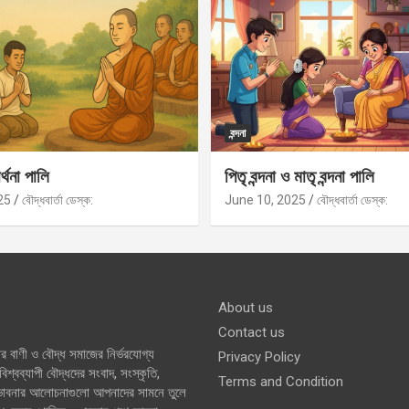
বন্দনা
র্থনা পালি
পিতৃ বন্দনা ও মাতৃ বন্দনা পালি
25
বৌদ্ধবার্তা ডেস্ক:
June 10, 2025
বৌদ্ধবার্তা ডেস্ক:
About us
Contact us
র বাণী ও বৌদ্ধ সমাজের নির্ভরযোগ্য
Privacy Policy
শ্বব্যাপী বৌদ্ধদের সংবাদ, সংস্কৃতি,
Terms and Condition
 ভাবনার আলোচনাগুলো আপনাদের সামনে তুলে