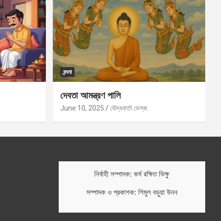
বন্দনা
দেবতা আমন্ত্রণ পালি
June 10, 2025
বৌদ্ধবার্তা ডেস্ক:
নির্বাহী সম্পাদক: কর্ম রক্ষিত ভিক্ষু
সম্পাদক ও প্রকাশক: শিমুল বড়ুয়া উনন