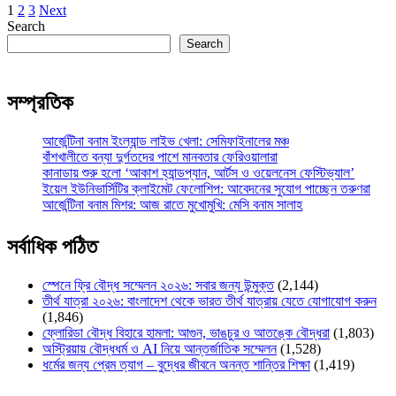
Posts
1
2
3
Next
Search
pagination
Search
সম্প্রতিক
আর্জেন্টিনা বনাম ইংল্যান্ড লাইভ খেলা: সেমিফাইনালের মঞ্চ
বাঁশখালীতে বন্যা দুর্গতদের পাশে মানবতার ফেরিওয়ালারা
কানাডায় শুরু হলো ‘আকাশ হ্যান্ডপ্যান, আর্টস ও ওয়েলনেস ফেস্টিভ্যাল’
ইয়েল ইউনিভার্সিটির ক্লাইমেট ফেলোশিপ: আবেদনের সুযোগ পাচ্ছেন তরুণরা
আর্জেন্টিনা বনাম মিশর: আজ রাতে মুখোমুখি: মেসি বনাম সালাহ
সর্বাধিক পঠিত
স্পেনে ফ্রি বৌদ্ধ সম্মেলন ২০২৬: সবার জন্য উন্মুক্ত
(2,144)
তীর্থ যাত্রা ২০২৬: বাংলাদেশ থেকে ভারত তীর্থ যাত্রায় যেতে যোগাযোগ করুন
(1,846)
ফ্লোরিডা বৌদ্ধ বিহারে হামলা: আগুন, ভাঙচুর ও আতঙ্কে বৌদ্ধরা
(1,803)
অস্ট্রিয়ায় বৌদ্ধধর্ম ও AI নিয়ে আন্তর্জাতিক সম্মেলন
(1,528)
ধর্মের জন্য প্রেম ত্যাগ – বুদ্ধের জীবনে অনন্ত শান্তির শিক্ষা
(1,419)