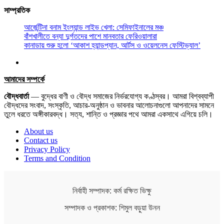
সাম্প্রতিক
আর্জেন্টিনা বনাম ইংল্যান্ড লাইভ খেলা: সেমিফাইনালের মঞ্চ
বাঁশখালীতে বন্যা দুর্গতদের পাশে মানবতার ফেরিওয়ালারা
কানাডায় শুরু হলো ‘আকাশ হ্যান্ডপ্যান, আর্টস ও ওয়েলনেস ফেস্টিভ্যাল’
আমাদের সম্পর্কে
বৌদ্ধবার্তা
— বুদ্ধের বাণী ও বৌদ্ধ সমাজের নির্ভরযোগ্য কণ্ঠস্বর। আমরা বিশ্বব্যাপী
বৌদ্ধদের সংবাদ, সংস্কৃতি, আচার-অনুষ্ঠান ও ভাবনার আলোচনাগুলো আপনাদের সামনে
তুলে ধরতে অঙ্গীকারবদ্ধ। সত্য, শান্তি ও প্রজ্ঞার পথে আমরা একসাথে এগিয়ে চলি।
About us
Contact us
Privacy Policy
Terms and Condition
নির্বাহী সম্পাদক: কর্ম রক্ষিত ভিক্ষু
সম্পাদক ও প্রকাশক: শিমুল বড়ুয়া উনন