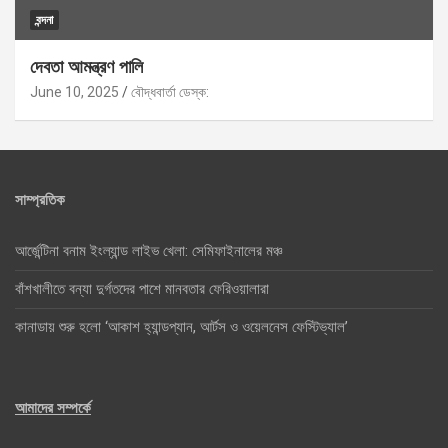
বন্দনা
দেবতা আমন্ত্রণ পালি
June 10, 2025
বৌদ্ধবার্তা ডেস্ক:
সাম্প্রতিক
আর্জেন্টিনা বনাম ইংল্যান্ড লাইভ খেলা: সেমিফাইনালের মঞ্চ
বাঁশখালীতে বন্যা দুর্গতদের পাশে মানবতার ফেরিওয়ালারা
কানাডায় শুরু হলো ‘আকাশ হ্যান্ডপ্যান, আর্টস ও ওয়েলনেস ফেস্টিভ্যাল’
আমাদের সম্পর্কে