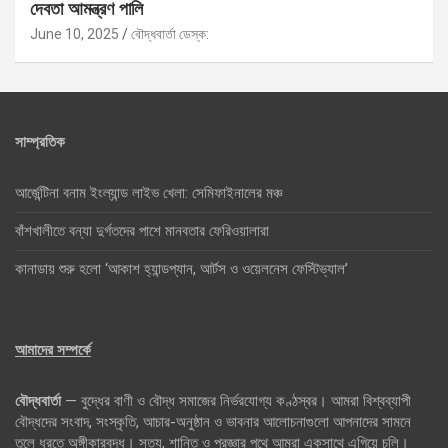
দেবতা আমন্ত্রণ পালি
June 10, 2025
বৌদ্ধবার্তা ডেস্ক:
সাম্প্রতিক
আর্জেন্টিনা বনাম ইংল্যান্ড লাইভ খেলা: সেমিফাইনালের মঞ্চ
বাঁশখালীতে বন্যা দুর্গতদের পাশে মানবতার ফেরিওয়ালারা
কানাডায় শুরু হলো ‘আকাশ হ্যান্ডপ্যান, আর্টস ও ওয়েলনেস ফেস্টিভ্যাল’
আমাদের সম্পর্কে
বৌদ্ধবার্তা
— বুদ্ধের বাণী ও বৌদ্ধ সমাজের নির্ভরযোগ্য কণ্ঠস্বর। আমরা বিশ্বব্যাপী
বৌদ্ধদের সংবাদ, সংস্কৃতি, আচার-অনুষ্ঠান ও ভাবনার আলোচনাগুলো আপনাদের সামনে
তুলে ধরতে অঙ্গীকারবদ্ধ। সত্য, শান্তি ও প্রজ্ঞার পথে আমরা একসাথে এগিয়ে চলি।