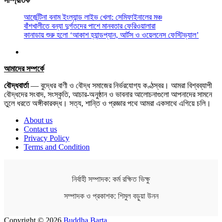
সাম্প্রতিক
আর্জেন্টিনা বনাম ইংল্যান্ড লাইভ খেলা: সেমিফাইনালের মঞ্চ
বাঁশখালীতে বন্যা দুর্গতদের পাশে মানবতার ফেরিওয়ালারা
কানাডায় শুরু হলো ‘আকাশ হ্যান্ডপ্যান, আর্টস ও ওয়েলনেস ফেস্টিভ্যাল’
আমাদের সম্পর্কে
বৌদ্ধবার্তা
— বুদ্ধের বাণী ও বৌদ্ধ সমাজের নির্ভরযোগ্য কণ্ঠস্বর। আমরা বিশ্বব্যাপী
বৌদ্ধদের সংবাদ, সংস্কৃতি, আচার-অনুষ্ঠান ও ভাবনার আলোচনাগুলো আপনাদের সামনে
তুলে ধরতে অঙ্গীকারবদ্ধ। সত্য, শান্তি ও প্রজ্ঞার পথে আমরা একসাথে এগিয়ে চলি।
About us
Contact us
Privacy Policy
Terms and Condition
নির্বাহী সম্পাদক: কর্ম রক্ষিত ভিক্ষু
সম্পাদক ও প্রকাশক: শিমুল বড়ুয়া উনন
Copyright © 2026
Buddha Barta