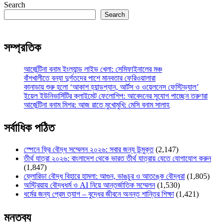
Search
Search
সম্প্রতিক
আর্জেন্টিনা বনাম ইংল্যান্ড লাইভ খেলা: সেমিফাইনালের মঞ্চ
বাঁশখালীতে বন্যা দুর্গতদের পাশে মানবতার ফেরিওয়ালারা
কানাডায় শুরু হলো ‘আকাশ হ্যান্ডপ্যান, আর্টস ও ওয়েলনেস ফেস্টিভ্যাল’
ইয়েল ইউনিভার্সিটির ক্লাইমেট ফেলোশিপ: আবেদনের সুযোগ পাচ্ছেন তরুণরা
আর্জেন্টিনা বনাম মিশর: আজ রাতে মুখোমুখি: মেসি বনাম সালাহ
সর্বাধিক পঠিত
স্পেনে ফ্রি বৌদ্ধ সম্মেলন ২০২৬: সবার জন্য উন্মুক্ত
(2,147)
তীর্থ যাত্রা ২০২৬: বাংলাদেশ থেকে ভারত তীর্থ যাত্রায় যেতে যোগাযোগ করুন
(1,847)
ফ্লোরিডা বৌদ্ধ বিহারে হামলা: আগুন, ভাঙচুর ও আতঙ্কে বৌদ্ধরা
(1,805)
অস্ট্রিয়ায় বৌদ্ধধর্ম ও AI নিয়ে আন্তর্জাতিক সম্মেলন
(1,530)
ধর্মের জন্য প্রেম ত্যাগ – বুদ্ধের জীবনে অনন্ত শান্তির শিক্ষা
(1,421)
মন্তব্য