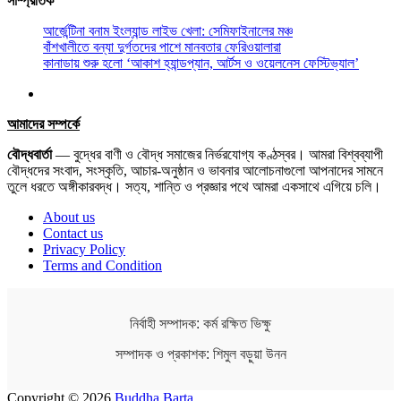
সাম্প্রতিক
আর্জেন্টিনা বনাম ইংল্যান্ড লাইভ খেলা: সেমিফাইনালের মঞ্চ
বাঁশখালীতে বন্যা দুর্গতদের পাশে মানবতার ফেরিওয়ালারা
কানাডায় শুরু হলো ‘আকাশ হ্যান্ডপ্যান, আর্টস ও ওয়েলনেস ফেস্টিভ্যাল’
আমাদের সম্পর্কে
বৌদ্ধবার্তা
— বুদ্ধের বাণী ও বৌদ্ধ সমাজের নির্ভরযোগ্য কণ্ঠস্বর। আমরা বিশ্বব্যাপী
বৌদ্ধদের সংবাদ, সংস্কৃতি, আচার-অনুষ্ঠান ও ভাবনার আলোচনাগুলো আপনাদের সামনে
তুলে ধরতে অঙ্গীকারবদ্ধ। সত্য, শান্তি ও প্রজ্ঞার পথে আমরা একসাথে এগিয়ে চলি।
About us
Contact us
Privacy Policy
Terms and Condition
নির্বাহী সম্পাদক: কর্ম রক্ষিত ভিক্ষু
সম্পাদক ও প্রকাশক: শিমুল বড়ুয়া উনন
Copyright © 2026
Buddha Barta