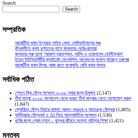
Search
Search
সম্প্রতিক
আর্জেন্টিনা বনাম ইংল্যান্ড লাইভ খেলা: সেমিফাইনালের মঞ্চ
বাঁশখালীতে বন্যা দুর্গতদের পাশে মানবতার ফেরিওয়ালারা
কানাডায় শুরু হলো ‘আকাশ হ্যান্ডপ্যান, আর্টস ও ওয়েলনেস ফেস্টিভ্যাল’
ইয়েল ইউনিভার্সিটির ক্লাইমেট ফেলোশিপ: আবেদনের সুযোগ পাচ্ছেন তরুণরা
আর্জেন্টিনা বনাম মিশর: আজ রাতে মুখোমুখি: মেসি বনাম সালাহ
সর্বাধিক পঠিত
স্পেনে ফ্রি বৌদ্ধ সম্মেলন ২০২৬: সবার জন্য উন্মুক্ত
(2,147)
তীর্থ যাত্রা ২০২৬: বাংলাদেশ থেকে ভারত তীর্থ যাত্রায় যেতে যোগাযোগ করুন
(1,847)
ফ্লোরিডা বৌদ্ধ বিহারে হামলা: আগুন, ভাঙচুর ও আতঙ্কে বৌদ্ধরা
(1,805)
অস্ট্রিয়ায় বৌদ্ধধর্ম ও AI নিয়ে আন্তর্জাতিক সম্মেলন
(1,530)
ধর্মের জন্য প্রেম ত্যাগ – বুদ্ধের জীবনে অনন্ত শান্তির শিক্ষা
(1,421)
মন্তব্য