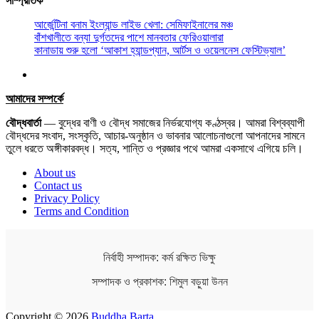
সাম্প্রতিক
আর্জেন্টিনা বনাম ইংল্যান্ড লাইভ খেলা: সেমিফাইনালের মঞ্চ
বাঁশখালীতে বন্যা দুর্গতদের পাশে মানবতার ফেরিওয়ালারা
কানাডায় শুরু হলো ‘আকাশ হ্যান্ডপ্যান, আর্টস ও ওয়েলনেস ফেস্টিভ্যাল’
আমাদের সম্পর্কে
বৌদ্ধবার্তা
— বুদ্ধের বাণী ও বৌদ্ধ সমাজের নির্ভরযোগ্য কণ্ঠস্বর। আমরা বিশ্বব্যাপী
বৌদ্ধদের সংবাদ, সংস্কৃতি, আচার-অনুষ্ঠান ও ভাবনার আলোচনাগুলো আপনাদের সামনে
তুলে ধরতে অঙ্গীকারবদ্ধ। সত্য, শান্তি ও প্রজ্ঞার পথে আমরা একসাথে এগিয়ে চলি।
About us
Contact us
Privacy Policy
Terms and Condition
নির্বাহী সম্পাদক: কর্ম রক্ষিত ভিক্ষু
সম্পাদক ও প্রকাশক: শিমুল বড়ুয়া উনন
Copyright © 2026
Buddha Barta