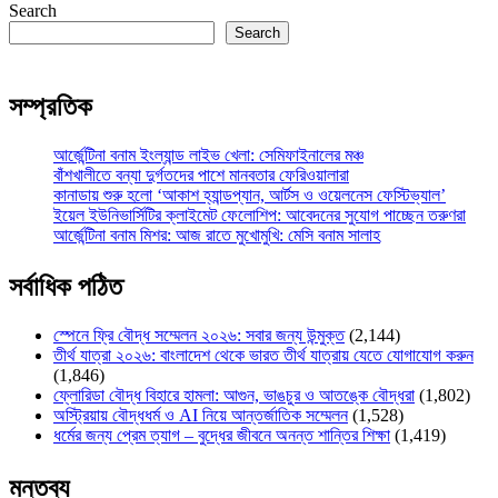
Search
Search
সম্প্রতিক
আর্জেন্টিনা বনাম ইংল্যান্ড লাইভ খেলা: সেমিফাইনালের মঞ্চ
বাঁশখালীতে বন্যা দুর্গতদের পাশে মানবতার ফেরিওয়ালারা
কানাডায় শুরু হলো ‘আকাশ হ্যান্ডপ্যান, আর্টস ও ওয়েলনেস ফেস্টিভ্যাল’
ইয়েল ইউনিভার্সিটির ক্লাইমেট ফেলোশিপ: আবেদনের সুযোগ পাচ্ছেন তরুণরা
আর্জেন্টিনা বনাম মিশর: আজ রাতে মুখোমুখি: মেসি বনাম সালাহ
সর্বাধিক পঠিত
স্পেনে ফ্রি বৌদ্ধ সম্মেলন ২০২৬: সবার জন্য উন্মুক্ত
(2,144)
তীর্থ যাত্রা ২০২৬: বাংলাদেশ থেকে ভারত তীর্থ যাত্রায় যেতে যোগাযোগ করুন
(1,846)
ফ্লোরিডা বৌদ্ধ বিহারে হামলা: আগুন, ভাঙচুর ও আতঙ্কে বৌদ্ধরা
(1,802)
অস্ট্রিয়ায় বৌদ্ধধর্ম ও AI নিয়ে আন্তর্জাতিক সম্মেলন
(1,528)
ধর্মের জন্য প্রেম ত্যাগ – বুদ্ধের জীবনে অনন্ত শান্তির শিক্ষা
(1,419)
মন্তব্য