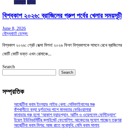
খেলাধুলা
ফুটবল
বিশ্বকাপ ২০২৬: ব্রাজিলের গ্রুপ পর্বের খেলার সময়সূচী
June 8, 2026
বৌদ্ধবার্তা ডেস্ক:
বিশ্বকাপ ২০২৬: গ্রেট হেক্সা মিশন! ২০২৬ ফিফা বিশ্বকাপকে সামনে রেখে ব্রাজিলের
কোটি কোটি ভক্ত এখন রোমাঞ্চে…
Search
Search
সম্প্রতিক
আর্জেন্টিনা বনাম ইংল্যান্ড লাইভ খেলা: সেমিফাইনালের মঞ্চ
বাঁশখালীতে বন্যা দুর্গতদের পাশে মানবতার ফেরিওয়ালারা
কানাডায় শুরু হলো ‘আকাশ হ্যান্ডপ্যান, আর্টস ও ওয়েলনেস ফেস্টিভ্যাল’
ইয়েল ইউনিভার্সিটির ক্লাইমেট ফেলোশিপ: আবেদনের সুযোগ পাচ্ছেন তরুণরা
আর্জেন্টিনা বনাম মিশর: আজ রাতে মুখোমুখি: মেসি বনাম সালাহ