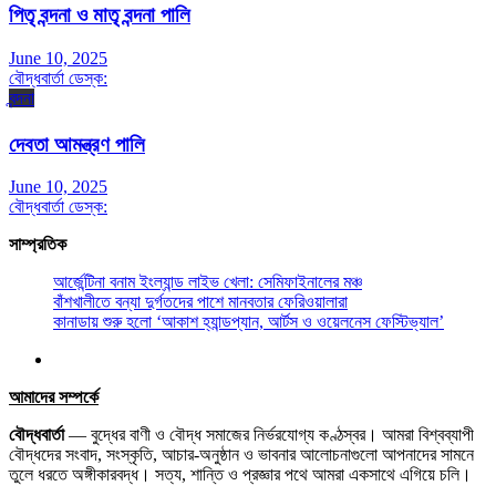
পিতৃ বন্দনা ও মাতৃ বন্দনা পালি
June 10, 2025
বৌদ্ধবার্তা ডেস্ক:
বন্দনা
দেবতা আমন্ত্রণ পালি
June 10, 2025
বৌদ্ধবার্তা ডেস্ক:
সাম্প্রতিক
আর্জেন্টিনা বনাম ইংল্যান্ড লাইভ খেলা: সেমিফাইনালের মঞ্চ
বাঁশখালীতে বন্যা দুর্গতদের পাশে মানবতার ফেরিওয়ালারা
কানাডায় শুরু হলো ‘আকাশ হ্যান্ডপ্যান, আর্টস ও ওয়েলনেস ফেস্টিভ্যাল’
আমাদের সম্পর্কে
বৌদ্ধবার্তা
— বুদ্ধের বাণী ও বৌদ্ধ সমাজের নির্ভরযোগ্য কণ্ঠস্বর। আমরা বিশ্বব্যাপী
বৌদ্ধদের সংবাদ, সংস্কৃতি, আচার-অনুষ্ঠান ও ভাবনার আলোচনাগুলো আপনাদের সামনে
তুলে ধরতে অঙ্গীকারবদ্ধ। সত্য, শান্তি ও প্রজ্ঞার পথে আমরা একসাথে এগিয়ে চলি।