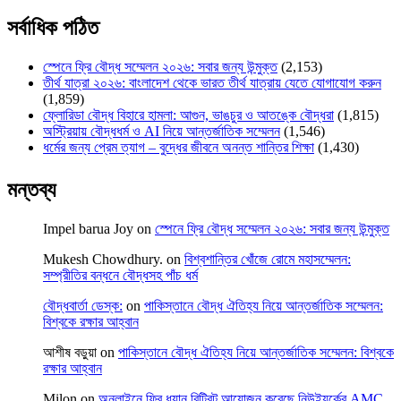
সর্বাধিক পঠিত
স্পেনে ফ্রি বৌদ্ধ সম্মেলন ২০২৬: সবার জন্য উন্মুক্ত
(2,153)
তীর্থ যাত্রা ২০২৬: বাংলাদেশ থেকে ভারত তীর্থ যাত্রায় যেতে যোগাযোগ করুন
(1,859)
ফ্লোরিডা বৌদ্ধ বিহারে হামলা: আগুন, ভাঙচুর ও আতঙ্কে বৌদ্ধরা
(1,815)
অস্ট্রিয়ায় বৌদ্ধধর্ম ও AI নিয়ে আন্তর্জাতিক সম্মেলন
(1,546)
ধর্মের জন্য প্রেম ত্যাগ – বুদ্ধের জীবনে অনন্ত শান্তির শিক্ষা
(1,430)
মন্তব্য
Impel barua Joy
on
স্পেনে ফ্রি বৌদ্ধ সম্মেলন ২০২৬: সবার জন্য উন্মুক্ত
Mukesh Chowdhury.
on
বিশ্বশান্তির খোঁজে রোমে মহাসম্মেলন:
সম্প্রীতির বন্ধনে বৌদ্ধসহ পাঁচ ধর্ম
বৌদ্ধবার্তা ডেস্ক:
on
পাকিস্তানে বৌদ্ধ ঐতিহ্য নিয়ে আন্তর্জাতিক সম্মেলন:
বিশ্বকে রক্ষার আহ্বান
আশীষ বড়ুয়া
on
পাকিস্তানে বৌদ্ধ ঐতিহ্য নিয়ে আন্তর্জাতিক সম্মেলন: বিশ্বকে
রক্ষার আহ্বান
Milon
on
অনলাইনে ফ্রি ধ্যান রিট্রিট আয়োজন করেছে নিউইয়র্কের AMC