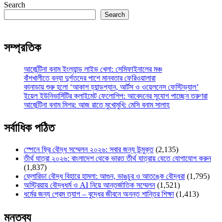
Search
Search
সম্প্রতিক
আর্জেন্টিনা বনাম ইংল্যান্ড লাইভ খেলা: সেমিফাইনালের মঞ্চ
বাঁশখালীতে বন্যা দুর্গতদের পাশে মানবতার ফেরিওয়ালারা
কানাডায় শুরু হলো ‘আকাশ হ্যান্ডপ্যান, আর্টস ও ওয়েলনেস ফেস্টিভ্যাল’
ইয়েল ইউনিভার্সিটির ক্লাইমেট ফেলোশিপ: আবেদনের সুযোগ পাচ্ছেন তরুণরা
আর্জেন্টিনা বনাম মিশর: আজ রাতে মুখোমুখি: মেসি বনাম সালাহ
সর্বাধিক পঠিত
স্পেনে ফ্রি বৌদ্ধ সম্মেলন ২০২৬: সবার জন্য উন্মুক্ত
(2,135)
তীর্থ যাত্রা ২০২৬: বাংলাদেশ থেকে ভারত তীর্থ যাত্রায় যেতে যোগাযোগ করুন
(1,837)
ফ্লোরিডা বৌদ্ধ বিহারে হামলা: আগুন, ভাঙচুর ও আতঙ্কে বৌদ্ধরা
(1,795)
অস্ট্রিয়ায় বৌদ্ধধর্ম ও AI নিয়ে আন্তর্জাতিক সম্মেলন
(1,521)
ধর্মের জন্য প্রেম ত্যাগ – বুদ্ধের জীবনে অনন্ত শান্তির শিক্ষা
(1,413)
মন্তব্য