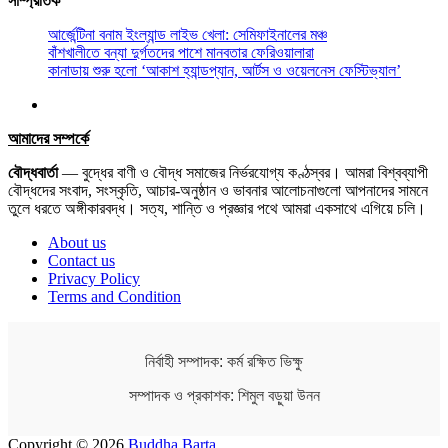
সাম্প্রতিক
আর্জেন্টিনা বনাম ইংল্যান্ড লাইভ খেলা: সেমিফাইনালের মঞ্চ
বাঁশখালীতে বন্যা দুর্গতদের পাশে মানবতার ফেরিওয়ালারা
কানাডায় শুরু হলো ‘আকাশ হ্যান্ডপ্যান, আর্টস ও ওয়েলনেস ফেস্টিভ্যাল’
আমাদের সম্পর্কে
বৌদ্ধবার্তা
— বুদ্ধের বাণী ও বৌদ্ধ সমাজের নির্ভরযোগ্য কণ্ঠস্বর। আমরা বিশ্বব্যাপী
বৌদ্ধদের সংবাদ, সংস্কৃতি, আচার-অনুষ্ঠান ও ভাবনার আলোচনাগুলো আপনাদের সামনে
তুলে ধরতে অঙ্গীকারবদ্ধ। সত্য, শান্তি ও প্রজ্ঞার পথে আমরা একসাথে এগিয়ে চলি।
About us
Contact us
Privacy Policy
Terms and Condition
নির্বাহী সম্পাদক: কর্ম রক্ষিত ভিক্ষু
সম্পাদক ও প্রকাশক: শিমুল বড়ুয়া উনন
Copyright © 2026
Buddha Barta