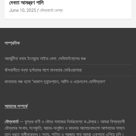
দেবতা আমন্ত্রণ পালি
June 10, 2025
বৌদ্ধবার্তা ডেস্ক:
সাম্প্রতিক
আর্জেন্টিনা বনাম ইংল্যান্ড লাইভ খেলা: সেমিফাইনালের মঞ্চ
বাঁশখালীতে বন্যা দুর্গতদের পাশে মানবতার ফেরিওয়ালারা
কানাডায় শুরু হলো ‘আকাশ হ্যান্ডপ্যান, আর্টস ও ওয়েলনেস ফেস্টিভ্যাল’
আমাদের সম্পর্কে
বৌদ্ধবার্তা
— বুদ্ধের বাণী ও বৌদ্ধ সমাজের নির্ভরযোগ্য কণ্ঠস্বর। আমরা বিশ্বব্যাপী
বৌদ্ধদের সংবাদ, সংস্কৃতি, আচার-অনুষ্ঠান ও ভাবনার আলোচনাগুলো আপনাদের সামনে
তুলে ধরতে অঙ্গীকারবদ্ধ। সত্য, শান্তি ও প্রজ্ঞার পথে আমরা একসাথে এগিয়ে চলি।