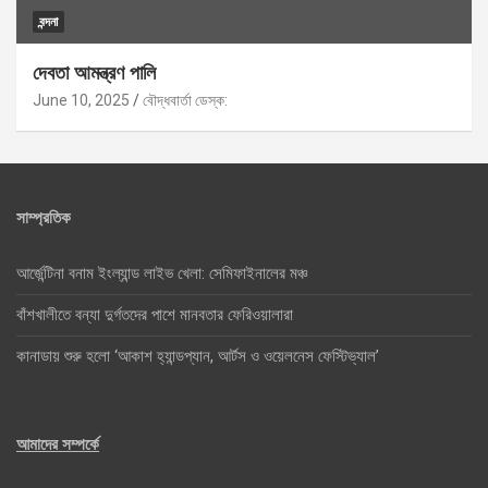
বন্দনা
দেবতা আমন্ত্রণ পালি
June 10, 2025
বৌদ্ধবার্তা ডেস্ক:
সাম্প্রতিক
আর্জেন্টিনা বনাম ইংল্যান্ড লাইভ খেলা: সেমিফাইনালের মঞ্চ
বাঁশখালীতে বন্যা দুর্গতদের পাশে মানবতার ফেরিওয়ালারা
কানাডায় শুরু হলো ‘আকাশ হ্যান্ডপ্যান, আর্টস ও ওয়েলনেস ফেস্টিভ্যাল’
আমাদের সম্পর্কে