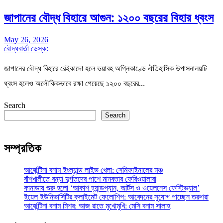
জাপানের বৌদ্ধ বিহারে আগুন: ১২০০ বছরের বিহার ধ্বংস
May 26, 2026
বৌদ্ধবার্তা ডেস্ক:
জাপানের বৌদ্ধ বিহারে রেইকাদো হলে ভয়াবহ অগ্নিকাণ্ডে ঐতিহাসিক উপাসনালয়টি
ধ্বংস হলেও অলৌকিকভাবে রক্ষা পেয়েছে ১২০০ বছরের…
Search
Search
সম্প্রতিক
আর্জেন্টিনা বনাম ইংল্যান্ড লাইভ খেলা: সেমিফাইনালের মঞ্চ
বাঁশখালীতে বন্যা দুর্গতদের পাশে মানবতার ফেরিওয়ালারা
কানাডায় শুরু হলো ‘আকাশ হ্যান্ডপ্যান, আর্টস ও ওয়েলনেস ফেস্টিভ্যাল’
ইয়েল ইউনিভার্সিটির ক্লাইমেট ফেলোশিপ: আবেদনের সুযোগ পাচ্ছেন তরুণরা
আর্জেন্টিনা বনাম মিশর: আজ রাতে মুখোমুখি: মেসি বনাম সালাহ