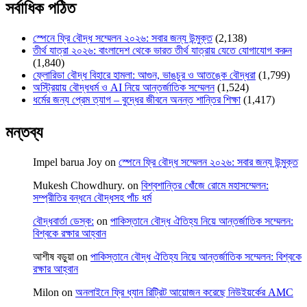
সর্বাধিক পঠিত
স্পেনে ফ্রি বৌদ্ধ সম্মেলন ২০২৬: সবার জন্য উন্মুক্ত
(2,138)
তীর্থ যাত্রা ২০২৬: বাংলাদেশ থেকে ভারত তীর্থ যাত্রায় যেতে যোগাযোগ করুন
(1,840)
ফ্লোরিডা বৌদ্ধ বিহারে হামলা: আগুন, ভাঙচুর ও আতঙ্কে বৌদ্ধরা
(1,799)
অস্ট্রিয়ায় বৌদ্ধধর্ম ও AI নিয়ে আন্তর্জাতিক সম্মেলন
(1,524)
ধর্মের জন্য প্রেম ত্যাগ – বুদ্ধের জীবনে অনন্ত শান্তির শিক্ষা
(1,417)
মন্তব্য
Impel barua Joy
on
স্পেনে ফ্রি বৌদ্ধ সম্মেলন ২০২৬: সবার জন্য উন্মুক্ত
Mukesh Chowdhury.
on
বিশ্বশান্তির খোঁজে রোমে মহাসম্মেলন:
সম্প্রীতির বন্ধনে বৌদ্ধসহ পাঁচ ধর্ম
বৌদ্ধবার্তা ডেস্ক:
on
পাকিস্তানে বৌদ্ধ ঐতিহ্য নিয়ে আন্তর্জাতিক সম্মেলন:
বিশ্বকে রক্ষার আহ্বান
আশীষ বড়ুয়া
on
পাকিস্তানে বৌদ্ধ ঐতিহ্য নিয়ে আন্তর্জাতিক সম্মেলন: বিশ্বকে
রক্ষার আহ্বান
Milon
on
অনলাইনে ফ্রি ধ্যান রিট্রিট আয়োজন করেছে নিউইয়র্কের AMC