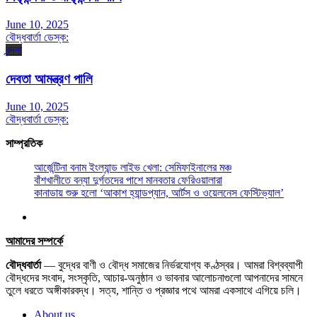
June 10, 2025
বৌদ্ধবার্তা ডেস্ক:
বন্দনা
দেবতা আমন্ত্রণ পালি
June 10, 2025
বৌদ্ধবার্তা ডেস্ক:
সাম্প্রতিক
আর্জেন্টিনা বনাম ইংল্যান্ড লাইভ খেলা: সেমিফাইনালের মঞ্চ
বাঁশখালীতে বন্যা দুর্গতদের পাশে মানবতার ফেরিওয়ালারা
কানাডায় শুরু হলো ‘আকাশ হ্যান্ডপ্যান, আর্টস ও ওয়েলনেস ফেস্টিভ্যাল’
আমাদের সম্পর্কে
বৌদ্ধবার্তা
— বুদ্ধের বাণী ও বৌদ্ধ সমাজের নির্ভরযোগ্য কণ্ঠস্বর। আমরা বিশ্বব্যাপী
বৌদ্ধদের সংবাদ, সংস্কৃতি, আচার-অনুষ্ঠান ও ভাবনার আলোচনাগুলো আপনাদের সামনে
তুলে ধরতে অঙ্গীকারবদ্ধ। সত্য, শান্তি ও প্রজ্ঞার পথে আমরা একসাথে এগিয়ে চলি।
About us