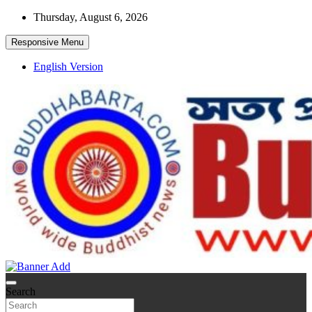
Skip
Thursday, August 6, 2026
to
content
Responsive Menu
English Version
World wide Buddhist News
Buddha Barta
Search