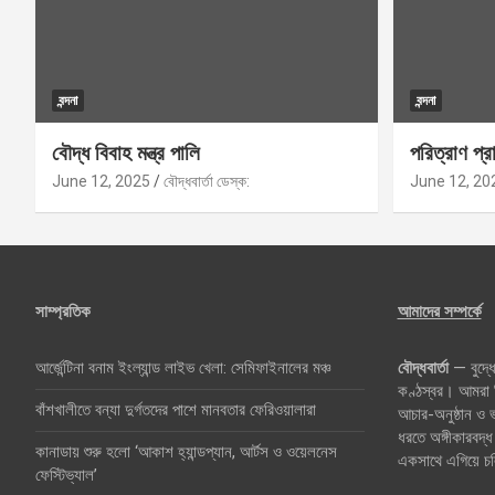
বন্দনা
বন্দনা
বৌদ্ধ বিবাহ মন্ত্র পালি
পরিত্রাণ প্রা
June 12, 2025
বৌদ্ধবার্তা ডেস্ক:
June 12, 20
সাম্প্রতিক
আমাদের সম্পর্কে
আর্জেন্টিনা বনাম ইংল্যান্ড লাইভ খেলা: সেমিফাইনালের মঞ্চ
বৌদ্ধবার্তা
— বুদ্ধে
কণ্ঠস্বর। আমরা বি
বাঁশখালীতে বন্যা দুর্গতদের পাশে মানবতার ফেরিওয়ালারা
আচার-অনুষ্ঠান ও
ধরতে অঙ্গীকারবদ্ধ
কানাডায় শুরু হলো ‘আকাশ হ্যান্ডপ্যান, আর্টস ও ওয়েলনেস
একসাথে এগিয়ে চ
ফেস্টিভ্যাল’