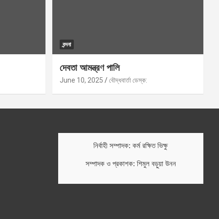
বন্দনা
দেবতা আমন্ত্রণ পালি
June 10, 2025
বৌদ্ধবার্তা ডেস্ক:
নির্বাহী সম্পাদক: কর্ম রক্ষিত ভিক্ষু
সম্পাদক ও প্রকাশক: শিমুল বড়ুয়া উনন