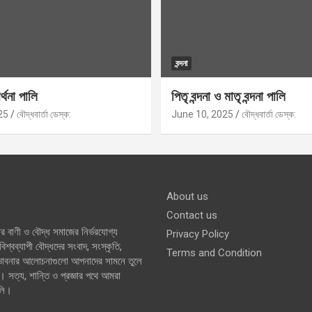
বন্দনা
র্থনা পালি
পিতৃ বন্দনা ও মাতৃ বন্দনা পালি
25
বৌদ্ধবার্তা ডেস্ক:
June 10, 2025
বৌদ্ধবার্তা ডেস্ক:
About us
Contact us
র বাণী ও বৌদ্ধ সমাজের নির্ভরযোগ্য
Privacy Policy
শ্বব্যাপী বৌদ্ধদের সংবাদ, সংস্কৃতি,
Terms and Condition
 ভাবনার আলোচনাগুলো আপনাদের সামনে তুলে
। সত্য, শান্তি ও প্রজ্ঞার পথে আমরা
লি।