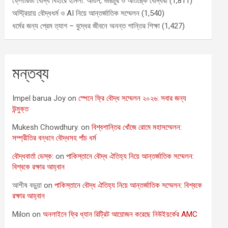
ফ্লোরিডা বৌদ্ধ বিহারে হামলা: আগুন, ভাঙচুর ও আতঙ্কে বৌদ্ধরা
(1,811)
অস্ট্রিয়ায় বৌদ্ধধর্ম ও AI নিয়ে আন্তর্জাতিক সম্মেলন
(1,540)
ধর্মের জন্য প্রেম ত্যাগ – বুদ্ধের জীবনে অনন্ত শান্তির শিক্ষা
(1,427)
মন্তব্য
Impel barua Joy
on
স্পেনে ফ্রি বৌদ্ধ সম্মেলন ২০২৬: সবার জন্য
উন্মুক্ত
Mukesh Chowdhury.
on
বিশ্বশান্তির খোঁজে রোমে মহাসম্মেলন:
সম্প্রীতির বন্ধনে বৌদ্ধসহ পাঁচ ধর্ম
বৌদ্ধবার্তা ডেস্ক:
on
পাকিস্তানে বৌদ্ধ ঐতিহ্য নিয়ে আন্তর্জাতিক সম্মেলন:
বিশ্বকে রক্ষার আহ্বান
আশীষ বড়ুয়া
on
পাকিস্তানে বৌদ্ধ ঐতিহ্য নিয়ে আন্তর্জাতিক সম্মেলন: বিশ্বকে
রক্ষার আহ্বান
Milon
on
অনলাইনে ফ্রি ধ্যান রিট্রিট আয়োজন করেছে নিউইয়র্কের AMC