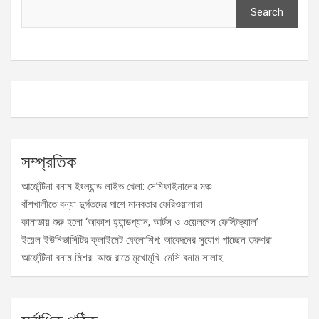
Search
সম্প্রতিক
আর্জেন্টিনা বনাম ইংল্যান্ড লাইভ খেলা: সেমিফাইনালের মঞ্চ
বাঁশখালীতে বন্যা দুর্গতদের পাশে মানবতার ফেরিওয়ালারা
কানাডায় শুরু হলো ‘আকাশ হ্যান্ডপ্যান, আর্টস ও ওয়েলনেস ফেস্টিভ্যাল’
ইয়েল ইউনিভার্সিটির ক্লাইমেট ফেলোশিপ: আবেদনের সুযোগ পাচ্ছেন তরুণরা
আর্জেন্টিনা বনাম মিশর: আজ রাতে মুখোমুখি: মেসি বনাম সালাহ