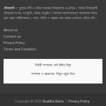
বৌদ্ধবার্তা
— বুদ্ধের বাণী ও বৌদ্ধ সমাজের নির্ভরযোগ্য কণ্ঠস্বর। আমরা বিশ্বব্যাপী
বৌদ্ধদের সংবাদ, সংস্কৃতি, আচার-অনুষ্ঠান ও ভাবনার আলোচনাগুলো আপনাদের সামনে
তুলে ধরতে অঙ্গীকারবদ্ধ। সত্য, শান্তি ও প্রজ্ঞার পথে আমরা একসাথে এগিয়ে চলি।
About us
Contact us
Privacy Policy
Terms and Condition
নির্বাহী সম্পাদক: কর্ম রক্ষিত ভিক্ষু
সম্পাদক ও প্রকাশক: শিমুল বড়ুয়া উনন
Copyright © 2026
Buddha Barta
Privacy Policy