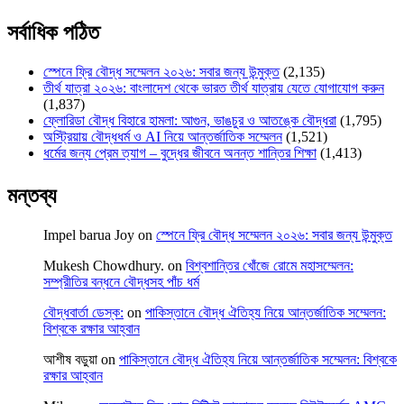
সর্বাধিক পঠিত
স্পেনে ফ্রি বৌদ্ধ সম্মেলন ২০২৬: সবার জন্য উন্মুক্ত
(2,135)
তীর্থ যাত্রা ২০২৬: বাংলাদেশ থেকে ভারত তীর্থ যাত্রায় যেতে যোগাযোগ করুন
(1,837)
ফ্লোরিডা বৌদ্ধ বিহারে হামলা: আগুন, ভাঙচুর ও আতঙ্কে বৌদ্ধরা
(1,795)
অস্ট্রিয়ায় বৌদ্ধধর্ম ও AI নিয়ে আন্তর্জাতিক সম্মেলন
(1,521)
ধর্মের জন্য প্রেম ত্যাগ – বুদ্ধের জীবনে অনন্ত শান্তির শিক্ষা
(1,413)
মন্তব্য
Impel barua Joy
on
স্পেনে ফ্রি বৌদ্ধ সম্মেলন ২০২৬: সবার জন্য উন্মুক্ত
Mukesh Chowdhury.
on
বিশ্বশান্তির খোঁজে রোমে মহাসম্মেলন:
সম্প্রীতির বন্ধনে বৌদ্ধসহ পাঁচ ধর্ম
বৌদ্ধবার্তা ডেস্ক:
on
পাকিস্তানে বৌদ্ধ ঐতিহ্য নিয়ে আন্তর্জাতিক সম্মেলন:
বিশ্বকে রক্ষার আহ্বান
আশীষ বড়ুয়া
on
পাকিস্তানে বৌদ্ধ ঐতিহ্য নিয়ে আন্তর্জাতিক সম্মেলন: বিশ্বকে
রক্ষার আহ্বান