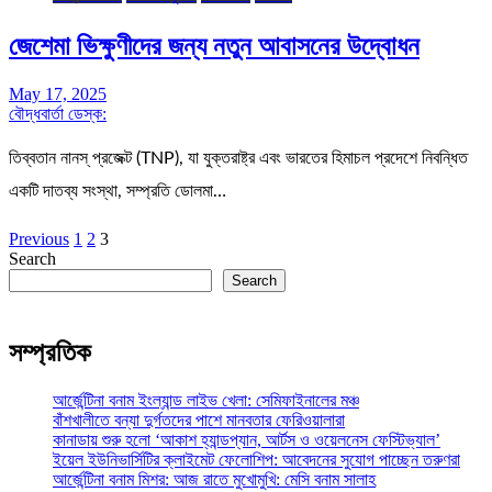
জেশেমা ভিক্ষুণীদের জন্য নতুন আবাসনের উদ্বোধন
May 17, 2025
বৌদ্ধবার্তা ডেস্ক:
তিব্বতান নানস্ প্রজেক্ট (TNP), যা যুক্তরাষ্ট্র এবং ভারতের হিমাচল প্রদেশে নিবন্ধিত
একটি দাতব্য সংস্থা, সম্প্রতি ডোলমা…
Posts
Previous
1
2
3
Search
pagination
Search
সম্প্রতিক
আর্জেন্টিনা বনাম ইংল্যান্ড লাইভ খেলা: সেমিফাইনালের মঞ্চ
বাঁশখালীতে বন্যা দুর্গতদের পাশে মানবতার ফেরিওয়ালারা
কানাডায় শুরু হলো ‘আকাশ হ্যান্ডপ্যান, আর্টস ও ওয়েলনেস ফেস্টিভ্যাল’
ইয়েল ইউনিভার্সিটির ক্লাইমেট ফেলোশিপ: আবেদনের সুযোগ পাচ্ছেন তরুণরা
আর্জেন্টিনা বনাম মিশর: আজ রাতে মুখোমুখি: মেসি বনাম সালাহ