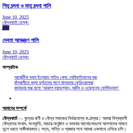
পিতৃ বন্দনা ও মাতৃ বন্দনা পালি
June 10, 2025
বৌদ্ধবার্তা ডেস্ক:
বন্দনা
দেবতা আমন্ত্রণ পালি
June 10, 2025
বৌদ্ধবার্তা ডেস্ক:
সাম্প্রতিক
আর্জেন্টিনা বনাম ইংল্যান্ড লাইভ খেলা: সেমিফাইনালের মঞ্চ
বাঁশখালীতে বন্যা দুর্গতদের পাশে মানবতার ফেরিওয়ালারা
কানাডায় শুরু হলো ‘আকাশ হ্যান্ডপ্যান, আর্টস ও ওয়েলনেস ফেস্টিভ্যাল’
আমাদের সম্পর্কে
বৌদ্ধবার্তা
— বুদ্ধের বাণী ও বৌদ্ধ সমাজের নির্ভরযোগ্য কণ্ঠস্বর। আমরা বিশ্বব্যাপী
বৌদ্ধদের সংবাদ, সংস্কৃতি, আচার-অনুষ্ঠান ও ভাবনার আলোচনাগুলো আপনাদের সামনে
তুলে ধরতে অঙ্গীকারবদ্ধ। সত্য, শান্তি ও প্রজ্ঞার পথে আমরা একসাথে এগিয়ে চলি।