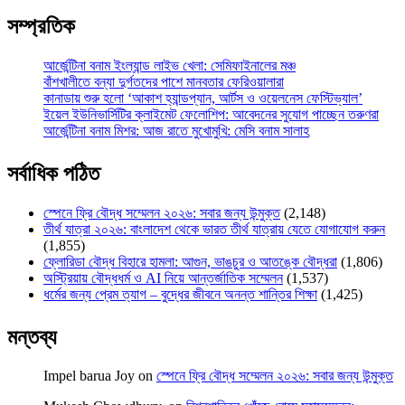
সম্প্রতিক
আর্জেন্টিনা বনাম ইংল্যান্ড লাইভ খেলা: সেমিফাইনালের মঞ্চ
বাঁশখালীতে বন্যা দুর্গতদের পাশে মানবতার ফেরিওয়ালারা
কানাডায় শুরু হলো ‘আকাশ হ্যান্ডপ্যান, আর্টস ও ওয়েলনেস ফেস্টিভ্যাল’
ইয়েল ইউনিভার্সিটির ক্লাইমেট ফেলোশিপ: আবেদনের সুযোগ পাচ্ছেন তরুণরা
আর্জেন্টিনা বনাম মিশর: আজ রাতে মুখোমুখি: মেসি বনাম সালাহ
সর্বাধিক পঠিত
স্পেনে ফ্রি বৌদ্ধ সম্মেলন ২০২৬: সবার জন্য উন্মুক্ত
(2,148)
তীর্থ যাত্রা ২০২৬: বাংলাদেশ থেকে ভারত তীর্থ যাত্রায় যেতে যোগাযোগ করুন
(1,855)
ফ্লোরিডা বৌদ্ধ বিহারে হামলা: আগুন, ভাঙচুর ও আতঙ্কে বৌদ্ধরা
(1,806)
অস্ট্রিয়ায় বৌদ্ধধর্ম ও AI নিয়ে আন্তর্জাতিক সম্মেলন
(1,537)
ধর্মের জন্য প্রেম ত্যাগ – বুদ্ধের জীবনে অনন্ত শান্তির শিক্ষা
(1,425)
মন্তব্য
Impel barua Joy
on
স্পেনে ফ্রি বৌদ্ধ সম্মেলন ২০২৬: সবার জন্য উন্মুক্ত