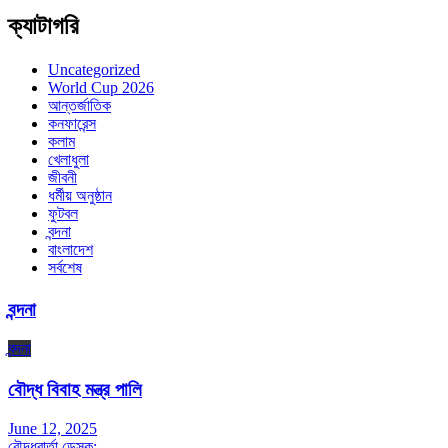
ক্যাটাগরি
Uncategorized
World Cup 2026
আন্তর্জাতিক
কনফারেন্স
কলাম
খেলাধুলা
জীবনী
ধর্মীয় অনুষ্ঠান
ফুটবল
বন্দনা
বাংলাদেশ
সর্বশেষ
বন্দনা
বন্দনা
বৌদ্ধ বিবাহ মন্ত্র পালি
June 12, 2025
বৌদ্ধবার্তা ডেস্ক: