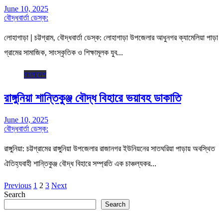
June 10, 2025
বৌদ্ধবার্তা ডেস্ক:
লোহাগাড়া | চট্টগ্রাম, বৌদ্ধবার্তা ডেস্ক: লোহাগাড়া উপজেলার আধুনগর ক্যামেলিয়া পাড়া
গ্রামের সামাজিক, সাংস্কৃতিক ও শিক্ষামূলক যুব…
বাংলাদেশ
রাঙ্গুনিয়া শান্তিকুঞ্জ বৌদ্ধ বিহারে ভয়াবহ ডাকাতি
June 10, 2025
বৌদ্ধবার্তা ডেস্ক:
রাঙ্গুনিয়া: চট্টগ্রামের রাঙ্গুনিয়া উপজেলার রাজানগর ইউনিয়নের সাতঘরিয়া পাড়ায় অবস্থিত
ঐতিহ্যবাহী শান্তিকুঞ্জ বৌদ্ধ বিহারে সম্প্রতি এক চাঞ্চল্যকর…
Posts
Previous
1
2
3
Next
Search
pagination
Search