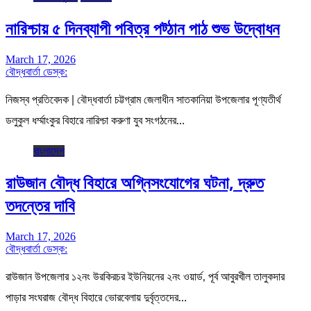
নারিশ্চায় ৫ দিনব্যাপী পবিত্র পট্ঠান পাঠ শুভ উদ্বোধন
March 17, 2026
বৌদ্ধবার্তা ডেস্ক:
নিজস্ব প্রতিবেদক | বৌদ্ধবার্তা চট্টগ্রাম জেলাধীন সাতকানিয়া উপজেলার পূণ্যতীর্থ
ডলুকুল ধর্ম্মাংকুর বিহারে নারিশ্চা করুণা যুব সংগঠনের…
বাংলাদেশ
রাউজান বৌদ্ধ বিহারে অগ্নিসংযোগের ঘটনা, দ্রুত
তদন্তের দাবি
March 17, 2026
বৌদ্ধবার্তা ডেস্ক:
রাউজান উপজেলার ১২নং উরকিরচর ইউনিয়নের ২নং ওয়ার্ড, পূর্ব আবুরখীল তালুকদার
পাড়ার সংঘরাজ বৌদ্ধ বিহারে ভোরবেলায় দুর্বৃত্তদের…