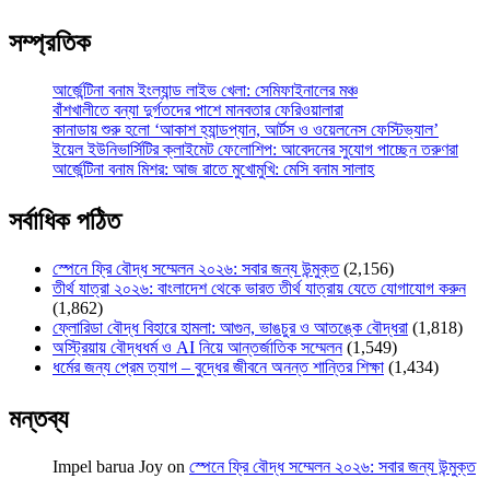
সম্প্রতিক
আর্জেন্টিনা বনাম ইংল্যান্ড লাইভ খেলা: সেমিফাইনালের মঞ্চ
বাঁশখালীতে বন্যা দুর্গতদের পাশে মানবতার ফেরিওয়ালারা
কানাডায় শুরু হলো ‘আকাশ হ্যান্ডপ্যান, আর্টস ও ওয়েলনেস ফেস্টিভ্যাল’
ইয়েল ইউনিভার্সিটির ক্লাইমেট ফেলোশিপ: আবেদনের সুযোগ পাচ্ছেন তরুণরা
আর্জেন্টিনা বনাম মিশর: আজ রাতে মুখোমুখি: মেসি বনাম সালাহ
সর্বাধিক পঠিত
স্পেনে ফ্রি বৌদ্ধ সম্মেলন ২০২৬: সবার জন্য উন্মুক্ত
(2,156)
তীর্থ যাত্রা ২০২৬: বাংলাদেশ থেকে ভারত তীর্থ যাত্রায় যেতে যোগাযোগ করুন
(1,862)
ফ্লোরিডা বৌদ্ধ বিহারে হামলা: আগুন, ভাঙচুর ও আতঙ্কে বৌদ্ধরা
(1,818)
অস্ট্রিয়ায় বৌদ্ধধর্ম ও AI নিয়ে আন্তর্জাতিক সম্মেলন
(1,549)
ধর্মের জন্য প্রেম ত্যাগ – বুদ্ধের জীবনে অনন্ত শান্তির শিক্ষা
(1,434)
মন্তব্য
Impel barua Joy
on
স্পেনে ফ্রি বৌদ্ধ সম্মেলন ২০২৬: সবার জন্য উন্মুক্ত