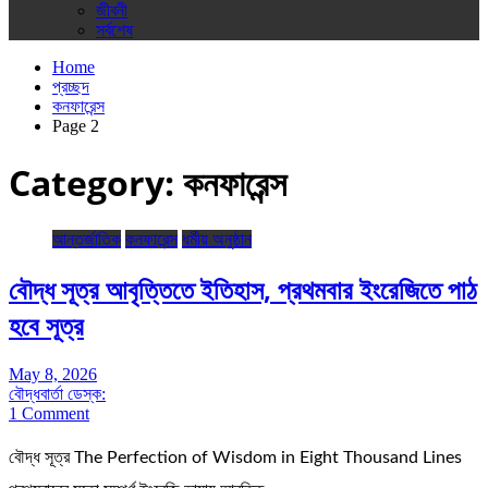
জীবনী
সর্বশেষ
Home
প্রচ্ছদ
কনফারেন্স
Page 2
Category:
কনফারেন্স
আন্তর্জাতিক
কনফারেন্স
ধর্মীয় অনুষ্ঠান
বৌদ্ধ সূত্র আবৃত্তিতে ইতিহাস, প্রথমবার ইংরেজিতে পাঠ
হবে সূত্র
May 8, 2026
বৌদ্ধবার্তা ডেস্ক:
1 Comment
বৌদ্ধ সূত্র The Perfection of Wisdom in Eight Thousand Lines