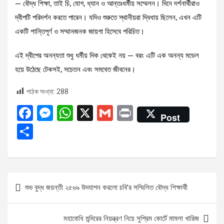
— বৌদ্ধ শিক্ষা, তাই চি, যোগ, ধ্যান ও আন্তঃধর্মীয় সম্মেলন। দিনে দর্শনার্থীরাও
দ্বীপটি পরিদর্শন করতে পারেন। যদিও শুরুতে স্থানীয়রা দ্বিধায় ছিলেন, এখন এটি
একটি শান্তিপূর্ণ ও সম্মানজনক জায়গা হিসেবে পরিচিত।
এই দ্বীপের অনন্যতা শুধু ধর্মীয় দিক থেকেই নয় — বরং এটি এক অনন্য মডেল
হয়ে উঠেছে টেকসই, সচেতন এবং সমবেত জীবনের।
পাঠক সংখ্যা:
288
F
M
W
X
G
Pr
Post
a
es
h
m
in
S
ce
se
at
ail
t
h
b
n
s
ar
o
g
A
e
Post
শুভ বুদ্ধ জয়ন্তী ২৫৬৯ উদযাপন করলো চবি’র সম্মিলিত বৌদ্ধ শিক্ষার্থী
o
er
p
navigation
k
p
মহাবোধি মন্দিরের নিয়ন্ত্রণ নিয়ে সুপ্রিম কোর্টে মামলা খারিজ