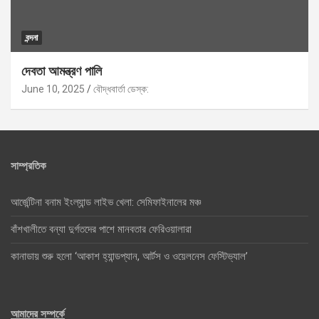
বন্দনা
দেবতা আমন্ত্রণ পালি
June 10, 2025
বৌদ্ধবার্তা ডেস্ক:
সাম্প্রতিক
আর্জেন্টিনা বনাম ইংল্যান্ড লাইভ খেলা: সেমিফাইনালের মঞ্চ
বাঁশখালীতে বন্যা দুর্গতদের পাশে মানবতার ফেরিওয়ালারা
কানাডায় শুরু হলো ‘আকাশ হ্যান্ডপ্যান, আর্টস ও ওয়েলনেস ফেস্টিভ্যাল’
আমাদের সম্পর্কে