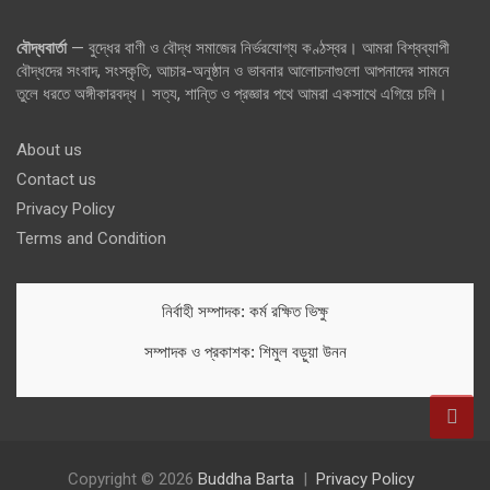
বৌদ্ধবার্তা
— বুদ্ধের বাণী ও বৌদ্ধ সমাজের নির্ভরযোগ্য কণ্ঠস্বর। আমরা বিশ্বব্যাপী
বৌদ্ধদের সংবাদ, সংস্কৃতি, আচার-অনুষ্ঠান ও ভাবনার আলোচনাগুলো আপনাদের সামনে
তুলে ধরতে অঙ্গীকারবদ্ধ। সত্য, শান্তি ও প্রজ্ঞার পথে আমরা একসাথে এগিয়ে চলি।
About us
Contact us
Privacy Policy
Terms and Condition
নির্বাহী সম্পাদক: কর্ম রক্ষিত ভিক্ষু
সম্পাদক ও প্রকাশক: শিমুল বড়ুয়া উনন
Copyright © 2026
Buddha Barta
Privacy Policy