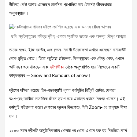
দীক্ষিত, কেউ আবার এসেছেন মানসিক প্রশান্তি আর টেকসই জীবনধারার
অনুসন্ধানে।
ছবি: স্কটল্যান্ডের পবিত্র দ্বীপ, এখানে স্থাপিত হয়েছে এক অনন্য বৌদ্ধ আশ্রম
তাদের মধ্যে, ইজি ব্রাউন, এক লন্ডন-নিবাসী উদ্যোক্তা এখানে এসেছেন বার্নআউট
থেকে মুক্তি পেতে। টিমো আন্টেরো রাউনেলা, ফিনল্যান্ডের এক বৌদ্ধ শেফ, এখানে
আট বছর ধরে থাকছেন এবং
দ্বীপজীবন
থেকে অনুপ্রাণিত হয়ে লিখেছেন একটি
কাব্যগ্রন্থ — Snow and Rumours of Snow।
দ্বীপের দক্ষিণে রয়েছে তিন-বছরব্যাপী ধ্যান কর্মসূচির রিট্রিট সেন্টার, যেখানে
অংশগ্রহণকারীরা সামাজিক জীবন ত্যাগ করে একান্ত ধ্যানে নিমগ্ন থাকেন। এই
কর্মসূচি পরিচালনা করেন নেপালের দ্রুপন রিনপোচে, যিনি Zoom-এর মাধ্যমে দীক্ষা
দেন।
২০০৩ সালে দ্বীপটি আনুষ্ঠানিকভাবে খোলার পর থেকে এখানে শুরু হয় নিয়মিত কোর্স