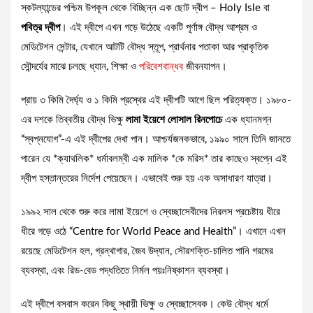
স্কটল্যান্ডের পশ্চিম উপকূল থেকে বিচ্ছিন্ন এক ছোট দ্বীপ – Holy Isle বা
পবিত্র দ্বীপ
। এই দ্বীপে এখন গড়ে উঠেছে একটি পূর্ণাঙ্গ বৌদ্ধ আশ্রম ও
মেডিটেশন সেন্টার, যেখানে আটটি বৌদ্ধ স্তূপ, প্রার্থনার পতাকা আর প্রাকৃতিক
সৌন্দর্যের মাঝে চলছে ধ্যান, শিক্ষা ও
পরিবেশবান্ধব
জীবনযাপন।
প্রায় ৩ কিমি দৈর্ঘ্য ও ১ কিমি প্রস্থের এই দ্বীপটি আগে ছিল পরিত্যক্ত। ১৯৮০-
এর দশকে তিব্বতীয় বৌদ্ধ ভিক্ষু
লামা ইয়েশে লোসাল রিনপোচে
এক ধ্যানমগ্ন
“স্বপ্নযোগ”-এ এই দ্বীপের দেখা পান। আশ্চর্যজনকভাবে, ১৯৯০ সালে তিনি জানতে
পারেন যে *ক্যাথলিক* ধর্মাবলম্বী এক মালিক *কে মরিস* তার কাছেও স্বপ্নে এই
দ্বীপ হস্তান্তরের নির্দেশ পেয়েছেন। এভাবেই শুরু হয় এক অসাধারণ যাত্রা।
১৯৯২ সাল থেকে শুরু করে লামা ইয়েশে ও স্বেচ্ছাসেবীদের নিরলস প্রচেষ্টায় ধীরে
ধীরে গড়ে ওঠে “Centre for World Peace and Health”। এখানে এখন
রয়েছে মেডিটেশন হল, গ্রন্থাগার, জৈব উদ্যান, সৌরশক্তি-চালিত পানি গরমের
ব্যবস্থা, এবং রিড-বেড পদ্ধতিতে নির্মল পয়ঃনিষ্কাশন ব্যবস্থা।
এই দ্বীপে বসবাস করেন কিছু স্থায়ী ভিক্ষু ও স্বেচ্ছাসেবক। কেউ বৌদ্ধ ধর্মে