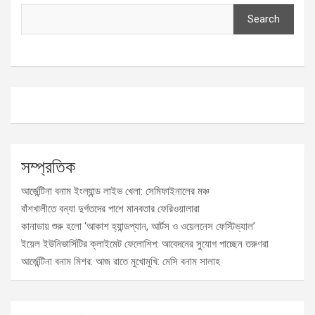
Search
সম্প্রতিক
আর্জেন্টিনা বনাম ইংল্যান্ড লাইভ খেলা: সেমিফাইনালের মঞ্চ
বাঁশখালীতে বন্যা দুর্গতদের পাশে মানবতার ফেরিওয়ালারা
কানাডায় শুরু হলো ‘আকাশ হ্যান্ডপ্যান, আর্টস ও ওয়েলনেস ফেস্টিভ্যাল’
ইয়েল ইউনিভার্সিটির ক্লাইমেট ফেলোশিপ: আবেদনের সুযোগ পাচ্ছেন তরুণরা
আর্জেন্টিনা বনাম মিশর: আজ রাতে মুখোমুখি: মেসি বনাম সালাহ