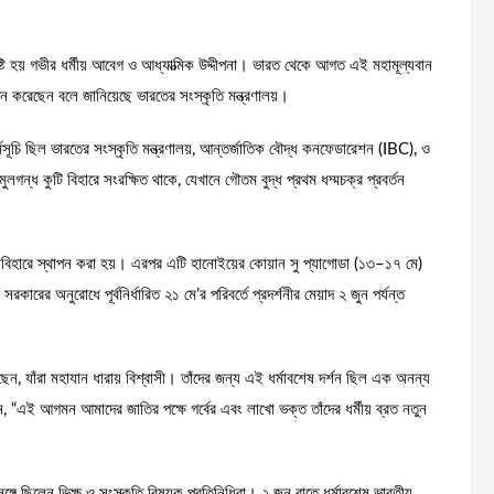
সৃষ্টি হয় গভীর ধর্মীয় আবেগ ও আধ্যাত্মিক উদ্দীপনা। ভারত থেকে আগত এই মহামূল্যবান
 করেছেন বলে জানিয়েছে ভারতের সংস্কৃতি মন্ত্রণালয়।
সূচি ছিল ভারতের সংস্কৃতি মন্ত্রণালয়, আন্তর্জাতিক বৌদ্ধ কনফেডারেশন (IBC), ও
গন্ধ কুটি বিহারে সংরক্ষিত থাকে, যেখানে গৌতম বুদ্ধ প্রথম ধম্মচক্র প্রবর্তন
হাবিহারে স্থাপন করা হয়। এরপর এটি হানোইয়ের কোয়ান সু প্যাগোডা (১৩–১৭ মে)
ারের অনুরোধে পূর্বনির্ধারিত ২১ মে’র পরিবর্তে প্রদর্শনীর মেয়াদ ২ জুন পর্যন্ত
ছেন, যাঁরা মহাযান ধারায় বিশ্বাসী। তাঁদের জন্য এই ধর্মাবশেষ দর্শন ছিল এক অনন্য
ং বলেন, “এই আগমন আমাদের জাতির পক্ষে গর্বের এবং লাখো ভক্ত তাঁদের ধর্মীয় ব্রত নতুন
গে ছিলেন ভিক্ষু ও সংস্কৃতি বিষয়ক প্রতিনিধিরা। ২ জুন রাতে ধর্মাবশেষ ভারতীয়