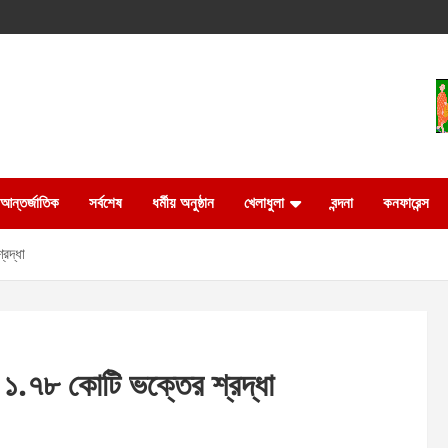
আন্তর্জাতিক
সর্বশেষ
ধর্মীয় অনুষ্ঠান
খেলাধুলা
বন্দনা
কনফারেন্স
্রদ্ধা
তে ১.৭৮ কোটি ভক্তের শ্রদ্ধা