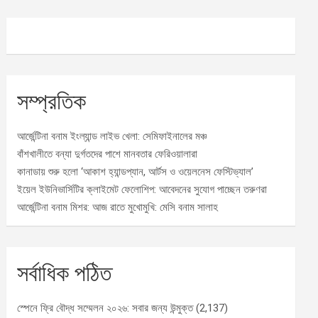
সম্প্রতিক
আর্জেন্টিনা বনাম ইংল্যান্ড লাইভ খেলা: সেমিফাইনালের মঞ্চ
বাঁশখালীতে বন্যা দুর্গতদের পাশে মানবতার ফেরিওয়ালারা
কানাডায় শুরু হলো ‘আকাশ হ্যান্ডপ্যান, আর্টস ও ওয়েলনেস ফেস্টিভ্যাল’
ইয়েল ইউনিভার্সিটির ক্লাইমেট ফেলোশিপ: আবেদনের সুযোগ পাচ্ছেন তরুণরা
আর্জেন্টিনা বনাম মিশর: আজ রাতে মুখোমুখি: মেসি বনাম সালাহ
সর্বাধিক পঠিত
স্পেনে ফ্রি বৌদ্ধ সম্মেলন ২০২৬: সবার জন্য উন্মুক্ত
(2,137)