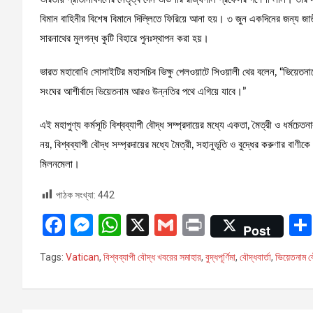
বিমান বাহিনীর বিশেষ বিমানে দিল্লিতে ফিরিয়ে আনা হয়। ৩ জুন একদিনের জন্য জাতীয়
সারনাথের মুলগন্ধ কুটি বিহারে পুনঃস্থাপন করা হয়।
ভারত মহাবোধি সোসাইটির মহাসচিব ভিক্ষু পেলওয়াটে সিওয়ালী থের বলেন, “ভিয়েতনাম
সংঘের আশীর্বাদে ভিয়েতনাম আরও উন্নতির পথে এগিয়ে যাবে।”
এই মহাপুণ্য কর্মসূচি বিশ্বব্যাপী বৌদ্ধ সম্প্রদায়ের মধ্যে একতা, মৈত্রী ও ধর্মচেতন
নয়, বিশ্বব্যাপী বৌদ্ধ সম্প্রদায়ের মধ্যে মৈত্রী, সহানুভূতি ও বুদ্ধের করুণার ব
মিলনমেলা।
পাঠক সংখ্যা:
442
F
M
W
X
G
Pr
Post
a
es
h
m
in
Tags:
Vatican
,
বিশ্বব্যাপী বৌদ্ধ খবরের সমাহার
,
বুদ্ধপূর্ণিমা
,
বৌদ্ধবার্তা
,
ভিয়েতনাম ব
ce
se
at
ail
t
b
n
s