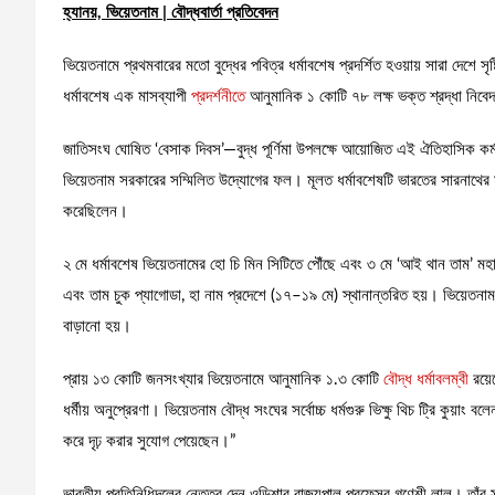
হ্যানয়, ভিয়েতনাম | বৌদ্ধবার্তা প্রতিবেদন
ভিয়েতনামে প্রথমবারের মতো বুদ্ধের পবিত্র ধর্মাবশেষ প্রদর্শিত হওয়ায় সারা দেশে 
ধর্মাবশেষ এক মাসব্যাপী
প্রদর্শনীতে
আনুমানিক ১ কোটি ৭৮ লক্ষ ভক্ত শ্রদ্ধা নিবেদন
জাতিসংঘ ঘোষিত ‘বেসাক দিবস’—বুদ্ধ পূর্ণিমা উপলক্ষে আয়োজিত এই ঐতিহাসিক কর্ম
ভিয়েতনাম সরকারের সম্মিলিত উদ্যোগের ফল। মূলত ধর্মাবশেষটি ভারতের সারনাথের মুল
করেছিলেন।
২ মে ধর্মাবশেষ ভিয়েতনামের হো চি মিন সিটিতে পৌঁছে এবং ৩ মে ‘আই থান তাম’ ম
এবং তাম চুক প্যাগোডা, হা নাম প্রদেশে (১৭–১৯ মে) স্থানান্তরিত হয়। ভিয়েতনাম সরক
বাড়ানো হয়।
প্রায় ১৩ কোটি জনসংখ্যার ভিয়েতনামে আনুমানিক ১.৩ কোটি
বৌদ্ধ ধর্মাবলম্বী
রয়ে
ধর্মীয় অনুপ্রেরণা। ভিয়েতনাম বৌদ্ধ সংঘের সর্বোচ্চ ধর্মগুরু ভিক্ষু থিচ ট্রি কুয়া
করে দৃঢ় করার সুযোগ পেয়েছেন।”
ভারতীয় প্রতিনিধিদলের নেতৃত্ব দেন ওডিশার রাজ্যপাল প্রফেসর গণেশী লাল। তাঁর সঙ্