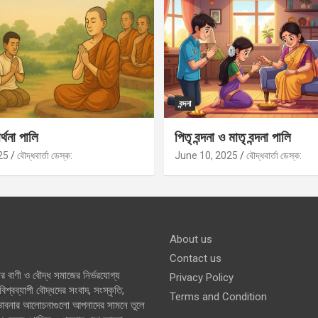
বন্দনা
র্থনা পালি
পিতৃ বন্দনা ও মাতৃ বন্দনা পালি
25
বৌদ্ধবার্তা ডেস্ক:
June 10, 2025
বৌদ্ধবার্তা ডেস্ক:
About us
Contact us
র বাণী ও বৌদ্ধ সমাজের নির্ভরযোগ্য
Privacy Policy
শ্বব্যাপী বৌদ্ধদের সংবাদ, সংস্কৃতি,
Terms and Condition
 ভাবনার আলোচনাগুলো আপনাদের সামনে তুলে