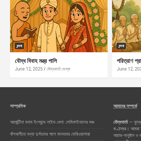
বন্দনা
বন্দনা
বৌদ্ধ বিবাহ মন্ত্র পালি
পরিত্রাণ প্রা
June 12, 2025
বৌদ্ধবার্তা ডেস্ক:
June 12, 20
সাম্প্রতিক
আমাদের সম্পর্কে
আর্জেন্টিনা বনাম ইংল্যান্ড লাইভ খেলা: সেমিফাইনালের মঞ্চ
বৌদ্ধবার্তা
— বুদ্ধে
কণ্ঠস্বর। আমরা বি
বাঁশখালীতে বন্যা দুর্গতদের পাশে মানবতার ফেরিওয়ালারা
আচার-অনুষ্ঠান ও