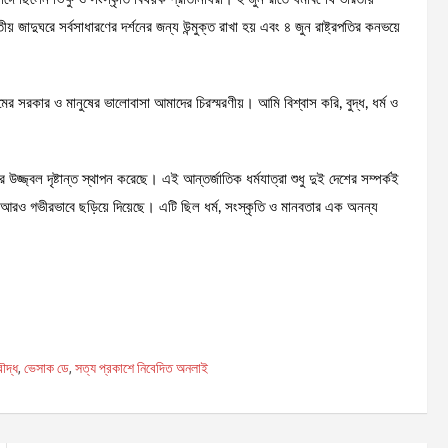
 জাদুঘরে সর্বসাধারণের দর্শনের জন্য উন্মুক্ত রাখা হয় এবং ৪ জুন রাষ্ট্রপতির কনভয়ে
ের সরকার ও মানুষের ভালোবাসা আমাদের চিরস্মরণীয়। আমি বিশ্বাস করি, বুদ্ধ, ধর্ম ও
ার উজ্জ্বল দৃষ্টান্ত স্থাপন করেছে। এই আন্তর্জাতিক ধর্মযাত্রা শুধু দুই দেশের সম্পর্কই
াণীকে আরও গভীরভাবে ছড়িয়ে দিয়েছে। এটি ছিল ধর্ম, সংস্কৃতি ও মানবতার এক অনন্য
S
h
ৌদ্ধ
,
ভেসাক ডে
,
সত্য প্রকাশে নিবেদিত অনলাই
ar
e