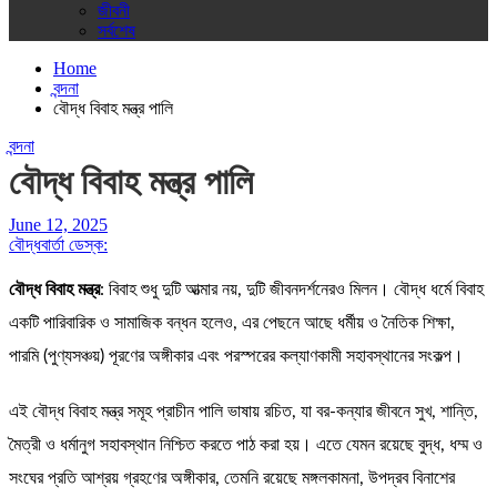
জীবনী
সর্বশেষ
Home
বন্দনা
বৌদ্ধ বিবাহ মন্ত্র পালি
বন্দনা
বৌদ্ধ বিবাহ মন্ত্র পালি
June 12, 2025
বৌদ্ধবার্তা ডেস্ক:
বৌদ্ধ বিবাহ মন্ত্র
: বিবাহ শুধু দুটি আত্মার নয়, দুটি জীবনদর্শনেরও মিলন। বৌদ্ধ ধর্মে বিবাহ
একটি পারিবারিক ও সামাজিক বন্ধন হলেও, এর পেছনে আছে ধর্মীয় ও নৈতিক শিক্ষা,
পারমি (পুণ্যসঞ্চয়) পূরণের অঙ্গীকার এবং পরস্পরের কল্যাণকামী সহাবস্থানের সংকল্প।
এই বৌদ্ধ বিবাহ মন্ত্র সমূহ প্রাচীন পালি ভাষায় রচিত, যা বর-কন্যার জীবনে সুখ, শান্তি,
মৈত্রী ও ধর্মানুগ সহাবস্থান নিশ্চিত করতে পাঠ করা হয়। এতে যেমন রয়েছে বুদ্ধ, ধম্ম ও
সংঘের প্রতি আশ্রয় গ্রহণের অঙ্গীকার, তেমনি রয়েছে মঙ্গলকামনা, উপদ্রব বিনাশের