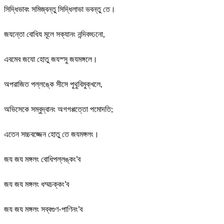
সিদ্ধিভাবং সমিজ্বন্তু সিদ্ধিলাভা ভবন্তু তে।
জযন্তো বোধিয মূলে সক্যানং নন্দিবড্ঢনো,
এবমেব জযো হোতু জযস্সু জযমঙ্গলে।
অপরাজিত পল্লঙ্কে সীসে পুথুবিমুক্খলে,
অভিসেকে সম্বুদ্বানং অগগপ্পত্তো পমোদতি;
এতেন সচ্চবজ্জেন হোতু তে জযমঙ্গলং।
জয জয মঙ্গলং বোধিপল্লঙ্কং’ব
জয জয মঙ্গলং ধম্মচক্কং’ব
জয জয মঙ্গলং সব্বগুণ-পাণিনং’ব