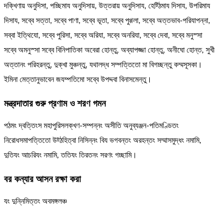
দক্খিণায় অনুদিসা, পচ্ছিমায অনুদিসায়, উত্তরায় অনুদিসায, হেট্ঠিমায দিসায, উপরিমায
দিসায, সব্বে সত্তা, সব্বে পাণা, সব্বে ভূতা, সব্বে পুগ্গলা, সব্বে অত্তভাব-পরিযাপন্না,
সব্বা ইত্থিযো, সব্বে পুরিসা, সব্বে অরিযা, সব্বে অনরিযা, সব্বে দেবা, সব্বে মনুস্সা
সব্বে অমনুস্সা সব্বে বিনিপাতিকা অবেরা হোন্তু, অব্যাপজ্জা হোন্তু, অনীঘো হোন্ত, সুখী
অত্তানং পরিহরন্তু, দুক্খা মুঞ্চন্তু, যথালদ্ধ সম্পত্তিতো মা বিগচ্ছন্তু কম্মসূসকা।
ইমিনা মেত্তানুভাবেন জযম্পতিমো সব্বে উপদ্দবা বিনাসমেন্তু।
মন্ত্রদাতার গুরু প্রণাম ও শরণ গমন
পঠমং দ্বত্তিংস মহাপুরিসলক্খণ-সম্পন্নং অসীতি অনুব্যঞ্জন-পতিমণ্ডিতং
নিরোধসমাপত্তিতো উট্ঠহিত্বা নিসিন্নং বিয ভগবন্তং অরহন্তং সম্মাসমুদ্ধং নমামি,
দুতিযং আচরিযং নমামি, ততিযং তিরতনং সরণং গচ্ছামি।
বর কন্যার আসন রক্ষা করা
যং দুন্নিমিত্তং অবমঙ্গলঞ্চ