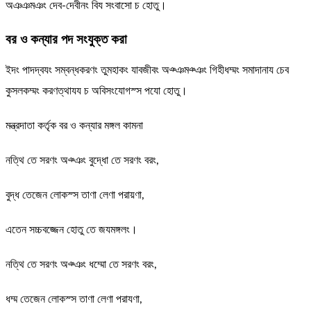
অঞঞমঞং দেব-দেবীনং বিয সংবাসো চ হোতু।
বর ও কন্যার পদ সংযুক্ত করা
ইদং পাদদ্বযং সম্বন্ধকরণং তুমহাকং যাবজীবং অঞ্ঞমঞ্ঞং গিহীধম্মং সমাদানায চেব
কুসলকম্মং করণত্থাযয চ অবিসংযোগস্স পযো হোতু।
মন্ত্রদাতা কর্তৃক বর ও কন্যার মঙ্গল কামনা
নত্থি তে সরণং অঞ্ঞং বুদ্ধো তে সরণং বরং,
বুদ্ধ তেজেন লোকস্স তাণা লেণা পরায়ণা,
এতেন সচ্চবজ্জেন হোতু তে জযমঙ্গলং।
নত্থি তে সরণং অঞ্ঞং ধম্মো তে সরণং বরং,
ধম্ম তেজেন লোকস্স তাণা লেণা পরাযণা,