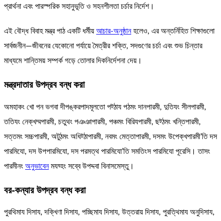
প্রার্থনা এবং পারস্পরিক সহানুভূতি ও সহনশীলতা চর্চার নির্দেশ।
এই বৌদ্ধ বিবাহ মন্ত্র পাঠ একটি ধর্মীয়
আচার-অনুষ্ঠান
হলেও, এর অন্তর্নিহিত শিক্ষাগুলো
সার্বজনীন—জীবনের যেকোনো পর্যায়ে মৈত্রীর শক্তি, সদগুণের চর্চা এবং শুভ চিন্তার
মাধ্যমে শান্তিময় সম্পর্ক গড়ে তোলার দিকনির্দেশনা দেয়।
মন্ত্রদাতার উপদ্রব বন্ধ করা
অমহাকং খো পন ভগবা দীপঙ্করপাদমূলতো পট্ঠায পঠমং দানপারমী, দুতিযং সীলপারমী,
ততিযং নেক্খম্মপারমী, চতুথং পঞঞাপারমী, পঞ্চমং বিরিযপারমী, ছট্ঠমং খন্তিপারমী,
সত্তমং সচ্চপারমী, অটুঠমং অধিট্ঠাপারমী, নবমং মেত্তাপারমী, দসমং উপেক্খপারমী’তি দস
পারমিযো, দস উপপারমিযো, দস পরমত্থ পারমিযো’তি সমতিংস পারমিযো পূরেসি। তাসং
পারমীনং
অনুভাবেন
মযয্হং সব্বে উপদ্দবা বিনাসমেস্তু।
বর-কন্যার উপদ্রব বন্ধ করা
পুরথিমায দিসায, দক্খিণা দিসায, পচ্ছিমায দিসায, উত্তরায় দিসায, পুরত্থিমায অনুদিসায,