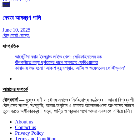
বন্দনা
দেবতা আমন্ত্রণ পালি
June 10, 2025
বৌদ্ধবার্তা ডেস্ক:
সাম্প্রতিক
আর্জেন্টিনা বনাম ইংল্যান্ড লাইভ খেলা: সেমিফাইনালের মঞ্চ
বাঁশখালীতে বন্যা দুর্গতদের পাশে মানবতার ফেরিওয়ালারা
কানাডায় শুরু হলো ‘আকাশ হ্যান্ডপ্যান, আর্টস ও ওয়েলনেস ফেস্টিভ্যাল’
আমাদের সম্পর্কে
বৌদ্ধবার্তা
— বুদ্ধের বাণী ও বৌদ্ধ সমাজের নির্ভরযোগ্য কণ্ঠস্বর। আমরা বিশ্বব্যাপী
বৌদ্ধদের সংবাদ, সংস্কৃতি, আচার-অনুষ্ঠান ও ভাবনার আলোচনাগুলো আপনাদের সামনে
তুলে ধরতে অঙ্গীকারবদ্ধ। সত্য, শান্তি ও প্রজ্ঞার পথে আমরা একসাথে এগিয়ে চলি।
About us
Contact us
Privacy Policy
Terms and Condition