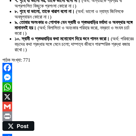
৭. গৃহে যা ভালো নয়, তাকে ভালো বলো না।
(অর্থ: অন্যায়কে প্রশ্রয় বা
অপ্রশংসিত কিছুকে প্রশংসা কোরো না।)
৮. গৃহে যা ভালো, তাকে খারাপ বলো না।
(অর্থ: ভালো ও ন্যায্য জিনিসকে
অবমূল্যায়ন কোরো না।)
৯. তোমার অলংকার ও পোশাক যেন স্বামী ও শ্বশুরবাড়ির মর্যাদা ও অবস্থার সঙ্গে
মানানসই হয়।
(অর্থ: বিলাসিতা ও অহংকার পরিহার করো, নম্রতা ও সংযম চর্চা
করো।)
১০. স্বামী ও শ্বশুরবাড়ির কথা মনোযোগ দিয়ে শুনে পালন করো।
(অর্থ: পরিবারের
বড়দের কথা শ্রদ্ধার সঙ্গে মেনে চলো; দাম্পত্য জীবনে পারস্পরিক শ্রদ্ধা বজায়
রাখো।)
পাঠক সংখ্যা:
771
Facebook
Messenger
WhatsApp
X
Gmail
Post
Print