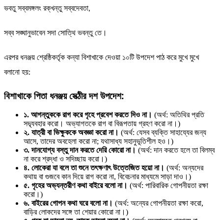
ভবতু সব্বমঙ্গলং রক্খন্তু সব্বদেবতা,
সব্ব সঙ্ঘানুভাবেন সদা সোত্থি ভবন্তু তে।
এরপর ধনঞ্জয় শ্রেষ্ঠিকর্তৃক কন্যা বিশাখাকে দেওয়া ১০টি উপদেশ পাঠ করে মুখে মুখে
বলানো হয়:
বিশাখাকে পিতা ধনঞ্জয় সেত্ঠীর দশ উপদেশ:
১. আগন্তুককে রাগ করে গৃহে প্রবেশ করতে দিও না।
(অর্থ: অতিথির প্রতি
সদ্ব্যবহার করো। অভ্যাগতকে রাগ বা বিরূপতায় গ্রহণ করো না।)
২. যাত্রী বা ভিক্ষুককে অবজ্ঞা করো না।
(অর্থ: যেসব ব্যক্তি সাহায্যের জন্য
আসে, তাদের অবহেলা করো না; যথাসাধ্য সহানুভূতিশীল হও।)
৩. দানযোগ্য বস্তু দান করতে দেরি কোরো না।
(অর্থ: দান করতে হলে তা বিলম্ব
না করে শ্রদ্ধা ও সদিচ্ছায় করো।)
৪. লোকেরা যা বলে তা শুনে তৎক্ষণাৎ উত্তেজিত হয়ো না।
(অর্থ: অন্যদের
কথায় বা গুজবে কান দিয়ে রাগ করো না, বিবেচনার মাধ্যমে সাড়া দাও।)
৫. গৃহের অভ্যন্তরীণ কথা বাইরে বলো না।
(অর্থ: পারিবারিক গোপনীয়তা রক্ষা
করো।)
৬. বাইরের গোপন কথা ঘরে বলো না।
(অর্থ: অন্যের গোপনীয়তা রক্ষা করো,
বাড়ির লোকদের সঙ্গে তা শেয়ার কোরো না।)