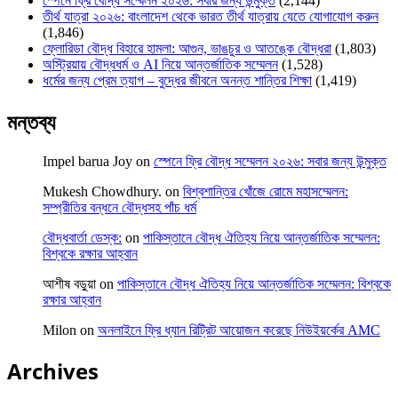
স্পেনে ফ্রি বৌদ্ধ সম্মেলন ২০২৬: সবার জন্য উন্মুক্ত
(2,144)
তীর্থ যাত্রা ২০২৬: বাংলাদেশ থেকে ভারত তীর্থ যাত্রায় যেতে যোগাযোগ করুন
(1,846)
ফ্লোরিডা বৌদ্ধ বিহারে হামলা: আগুন, ভাঙচুর ও আতঙ্কে বৌদ্ধরা
(1,803)
অস্ট্রিয়ায় বৌদ্ধধর্ম ও AI নিয়ে আন্তর্জাতিক সম্মেলন
(1,528)
ধর্মের জন্য প্রেম ত্যাগ – বুদ্ধের জীবনে অনন্ত শান্তির শিক্ষা
(1,419)
মন্তব্য
Impel barua Joy
on
স্পেনে ফ্রি বৌদ্ধ সম্মেলন ২০২৬: সবার জন্য উন্মুক্ত
Mukesh Chowdhury.
on
বিশ্বশান্তির খোঁজে রোমে মহাসম্মেলন:
সম্প্রীতির বন্ধনে বৌদ্ধসহ পাঁচ ধর্ম
বৌদ্ধবার্তা ডেস্ক:
on
পাকিস্তানে বৌদ্ধ ঐতিহ্য নিয়ে আন্তর্জাতিক সম্মেলন:
বিশ্বকে রক্ষার আহ্বান
আশীষ বড়ুয়া
on
পাকিস্তানে বৌদ্ধ ঐতিহ্য নিয়ে আন্তর্জাতিক সম্মেলন: বিশ্বকে
রক্ষার আহ্বান
Milon
on
অনলাইনে ফ্রি ধ্যান রিট্রিট আয়োজন করেছে নিউইয়র্কের AMC
Archives