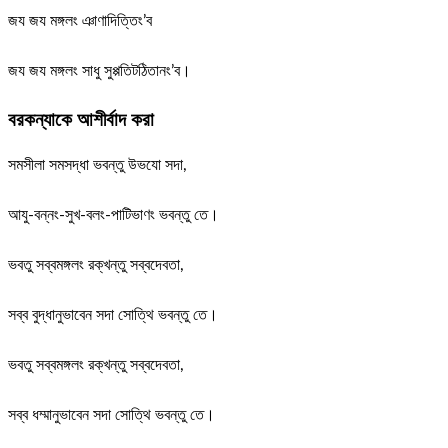
জয জয মঙ্গলং ঞাণাদিত্তিং’ব
জয জয মঙ্গলং সাধু সুপ্পতিটঠিতানং’ব।
বরকন্যাকে আশীর্বাদ করা
সমসীলা সমসদ্ধা ভবন্তু উভযো সদা,
আযু-বন্নং-সুখ-বলং-পাটিভাণং ভবন্তু তে।
ভবতু সব্বমঙ্গলং রক্খন্তু সব্বদেবতা,
সব্ব বুদ্ধানুভাবেন সদা সোত্থি ভবন্তু তে।
ভবতু সব্বমঙ্গলং রক্খন্তু সব্বদেবতা,
সব্ব ধম্মানুভাবেন সদা সোত্থি ভবন্তু তে।