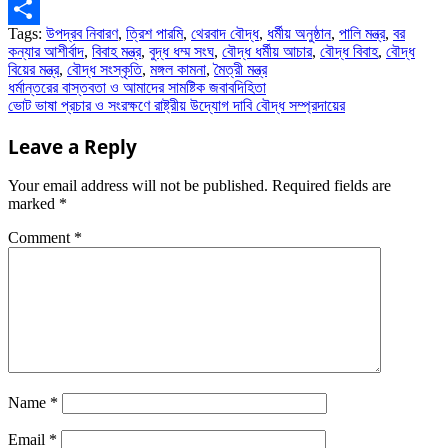
Tags:
উপদ্রব নিবারণ
,
ত্রিশ পারমি
,
থেরবাদ বৌদ্ধ
,
ধর্মীয় অনুষ্ঠান
,
পালি মন্ত্র
,
বর
Share
কন্যার আশীর্বাদ
,
বিবাহ মন্ত্র
,
বুদ্ধ ধম্ম সংঘ
,
বৌদ্ধ ধর্মীয় আচার
,
বৌদ্ধ বিবাহ
,
বৌদ্ধ
বিয়ের মন্ত্র
,
বৌদ্ধ সংস্কৃতি
,
মঙ্গল কামনা
,
মৈত্রী মন্ত্র
Post
ধর্মান্তরের বাস্তবতা ও আমাদের সামষ্টিক জবাবদিহিতা
ভোট ভাষা প্রচার ও সংরক্ষণে রাষ্ট্রীয় উদ্যোগ দাবি বৌদ্ধ সম্প্রদায়ের
navigation
Leave a Reply
Your email address will not be published.
Required fields are
marked
*
Comment
*
Name
*
Email
*