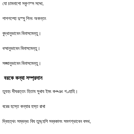
যো চামনাপো সকুণস্স সদ্দো,
পাপগগ্হো দুস্সু পিনং অকন্তং
বুদ্ধানুভাবেন বিনাসমেন্তু।
ধম্মানুভাবেন বিনাসমেন্তু।
সঙ্ঘানুভাবেন বিনাসমেন্তু।
বরকে কন্যা সম্প্রদান
তুযহং দীঘরত্তং হিতায সুখায ইমং কঞ্ঞং গণ্হাহি।
বরের হস্তে কন্যার হস্ত রাখা
দ্বিহত্থং সম্বন্ধং বিয তুম্‌হেপি সব্বকালং সমগগ্ভাবেন বসথ,