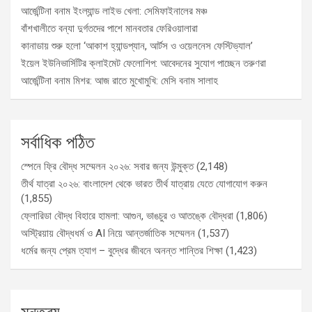
আর্জেন্টিনা বনাম ইংল্যান্ড লাইভ খেলা: সেমিফাইনালের মঞ্চ
বাঁশখালীতে বন্যা দুর্গতদের পাশে মানবতার ফেরিওয়ালারা
কানাডায় শুরু হলো ‘আকাশ হ্যান্ডপ্যান, আর্টস ও ওয়েলনেস ফেস্টিভ্যাল’
ইয়েল ইউনিভার্সিটির ক্লাইমেট ফেলোশিপ: আবেদনের সুযোগ পাচ্ছেন তরুণরা
আর্জেন্টিনা বনাম মিশর: আজ রাতে মুখোমুখি: মেসি বনাম সালাহ
সর্বাধিক পঠিত
স্পেনে ফ্রি বৌদ্ধ সম্মেলন ২০২৬: সবার জন্য উন্মুক্ত
(2,148)
তীর্থ যাত্রা ২০২৬: বাংলাদেশ থেকে ভারত তীর্থ যাত্রায় যেতে যোগাযোগ করুন
(1,855)
ফ্লোরিডা বৌদ্ধ বিহারে হামলা: আগুন, ভাঙচুর ও আতঙ্কে বৌদ্ধরা
(1,806)
অস্ট্রিয়ায় বৌদ্ধধর্ম ও AI নিয়ে আন্তর্জাতিক সম্মেলন
(1,537)
ধর্মের জন্য প্রেম ত্যাগ – বুদ্ধের জীবনে অনন্ত শান্তির শিক্ষা
(1,423)
মন্তব্য