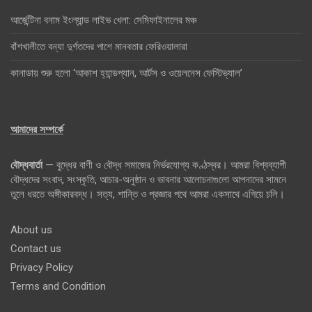
আর্জেন্টিনা বনাম ইংল্যান্ড লাইভ খেলা: সেমিফাইনালের মঞ্চ
বাঁশখালীতে বন্যা দুর্গতদের পাশে মানবতার ফেরিওয়ালারা
কানাডায় শুরু হলো ‘আকাশ হ্যান্ডপ্যান, আর্টস ও ওয়েলনেস ফেস্টিভ্যাল’
আমাদের সম্পর্কে
বৌদ্ধবার্তা
— বুদ্ধের বাণী ও বৌদ্ধ সমাজের নির্ভরযোগ্য কণ্ঠস্বর। আমরা বিশ্বব্যাপী
বৌদ্ধদের সংবাদ, সংস্কৃতি, আচার-অনুষ্ঠান ও ভাবনার আলোচনাগুলো আপনাদের সামনে
তুলে ধরতে অঙ্গীকারবদ্ধ। সত্য, শান্তি ও প্রজ্ঞার পথে আমরা একসাথে এগিয়ে চলি।
About us
Contact us
Privacy Policy
Terms and Condition