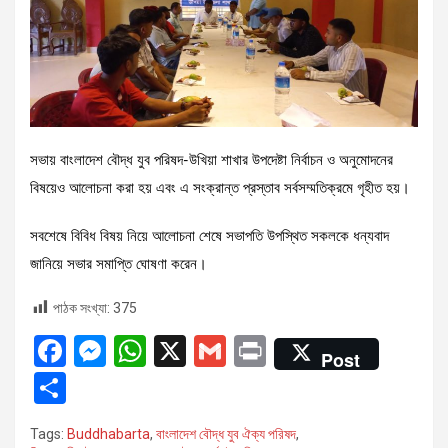
সভায় বাংলাদেশ বৌদ্ধ যুব পরিষদ-উখিয়া শাখার উপদেষ্টা নির্বাচন ও অনুমোদনের
বিষয়েও আলোচনা করা হয় এবং এ সংক্রান্ত প্রস্তাব সর্বসম্মতিক্রমে গৃহীত হয়।
সবশেষে বিবিধ বিষয় নিয়ে আলোচনা শেষে সভাপতি উপস্থিত সকলকে ধন্যবাদ
জানিয়ে সভার সমাপ্তি ঘোষণা করেন।
পাঠক সংখ্যা:
375
F
M
W
X
G
Pr
Post
a
es
h
m
in
S
ce
se
at
ail
t
h
Tags:
Buddhabarta
,
বাংলাদেশ বৌদ্ধ যুব ঐক্য পরিষদ
,
b
n
s