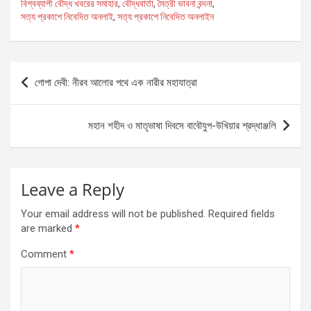
ar
বিশ্বব্যাপী বৌদ্ধ খবরের সমাহার
,
বৌদ্ধবার্তা
,
মৈত্রী ভাবনা বন্দনা
,
o
g
A
সত্য প্রকাশে নিবেদিত অনলাই
,
সত্য প্রকাশে নিবেদিত অনলাইন
e
o
er
p
k
p
Post
গোপা দেবী: নীরব আলোর পথে এক নারীর মহাযাত্রা
navigation
মহান শহীদ ও মাতৃভাষা দিবসে বাবৌযুপ-উখিয়ার শ্রদ্ধাঞ্জলি
Leave a Reply
Your email address will not be published.
Required fields
are marked
*
Comment
*