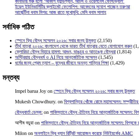
কানাডায় শুরু হলো ‘আকাশ হ্যান্ডপ্যান, আর্টস ও ওয়েলনেস ফেস্টিভ্যাল’
ইয়েল ইউনিভার্সিটির ক্লাইমেট ফেলোশিপ: আবেদনের সুযোগ পাচ্ছেন তরুণরা
আর্জেন্টিনা বনাম মিশর: আজ রাতে মুখোমুখি: মেসি বনাম সালাহ
সর্বাধিক পঠিত
স্পেনে ফ্রি বৌদ্ধ সম্মেলন ২০২৬: সবার জন্য উন্মুক্ত
(2,150)
তীর্থ যাত্রা ২০২৬: বাংলাদেশ থেকে ভারত তীর্থ যাত্রায় যেতে যোগাযোগ করুন
(1
ফ্লোরিডা বৌদ্ধ বিহারে হামলা: আগুন, ভাঙচুর ও আতঙ্কে বৌদ্ধরা
(1,814)
অস্ট্রিয়ায় বৌদ্ধধর্ম ও AI নিয়ে আন্তর্জাতিক সম্মেলন
(1,545)
ধর্মের জন্য প্রেম ত্যাগ – বুদ্ধের জীবনে অনন্ত শান্তির শিক্ষা
(1,429)
মন্তব্য
Impel barua Joy
on
স্পেনে ফ্রি বৌদ্ধ সম্মেলন ২০২৬: সবার জন্য উন্মুক্ত
Mukesh Chowdhury.
on
বিশ্বশান্তির খোঁজে রোমে মহাসম্মেলন: সম্প্রীতির 
বৌদ্ধবার্তা ডেস্ক:
on
পাকিস্তানে বৌদ্ধ ঐতিহ্য নিয়ে আন্তর্জাতিক সম্মেলন: বিশ
আশীষ বড়ুয়া
on
পাকিস্তানে বৌদ্ধ ঐতিহ্য নিয়ে আন্তর্জাতিক সম্মেলন: বিশ্বকে র
Milon
on
অনলাইনে ফ্রি ধ্যান রিট্রিট আয়োজন করেছে নিউইয়র্কের AMC