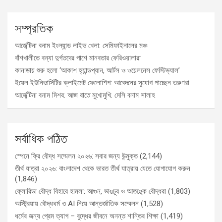
সম্প্রতিক
আর্জেন্টিনা বনাম ইংল্যান্ড লাইভ খেলা: সেমিফাইনালের মঞ্চ
বাঁশখালীতে বন্যা দুর্গতদের পাশে মানবতার ফেরিওয়ালারা
কানাডায় শুরু হলো ‘আকাশ হ্যান্ডপ্যান, আর্টস ও ওয়েলনেস ফেস্টিভ্যাল’
ইয়েল ইউনিভার্সিটির ক্লাইমেট ফেলোশিপ: আবেদনের সুযোগ পাচ্ছেন তরুণরা
আর্জেন্টিনা বনাম মিশর: আজ রাতে মুখোমুখি: মেসি বনাম সালাহ
সর্বাধিক পঠিত
স্পেনে ফ্রি বৌদ্ধ সম্মেলন ২০২৬: সবার জন্য উন্মুক্ত
(2,144)
তীর্থ যাত্রা ২০২৬: বাংলাদেশ থেকে ভারত তীর্থ যাত্রায় যেতে যোগাযোগ করুন
(1,846)
ফ্লোরিডা বৌদ্ধ বিহারে হামলা: আগুন, ভাঙচুর ও আতঙ্কে বৌদ্ধরা
(1,803)
অস্ট্রিয়ায় বৌদ্ধধর্ম ও AI নিয়ে আন্তর্জাতিক সম্মেলন
(1,528)
ধর্মের জন্য প্রেম ত্যাগ – বুদ্ধের জীবনে অনন্ত শান্তির শিক্ষা
(1,419)