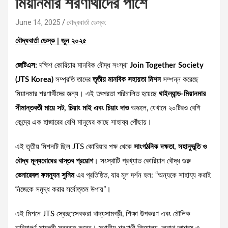
মিয়ানমার শরণার্থীদের পাশে
June 14, 2025
বৌদ্ধবার্তা ডেস্ক:
বৌদ্ধবার্তা ডেস্ক | জুন ২০২৫
জেটিএস:
দক্ষিণ কোরিয়ার মানবিক বৌদ্ধ সংস্থা
Join Together Society
(JTS Korea)
সম্প্রতি তাদের
তৃতীয় মানবিক সহায়তা মিশন
সম্পন্ন করেছে
মিয়ানমার শরণার্থীদের জন্য। এই তৎপরতা পরিচালিত হয়েছে
থাইল্যান্ড-মিয়ানমার
সীমান্তবর্তী মায়ে সট, চিয়াং মাই এবং চিয়াং দাও
অঞ্চলে, যেখানে ২০টিরও বেশি
কেন্দ্রে এক হাজারের বেশি মানুষের কাছে সাহায্য পৌঁছায়।
এই তৃতীয় মিশনটি ছিল JTS কোরিয়ার পক্ষ থেকে
সাংগঠনিক দক্ষতা, সহানুভূতি ও
বৌদ্ধ মূল্যবোধের বাস্তব প্রয়োগ
। সংস্থাটি প্রখ্যাত কোরিয়ান বৌদ্ধ গুরু
ভেনারেবল ফমন্যুন সুনিম
এর প্রতিষ্ঠিত, যার মূল দর্শন হল: “অন্যকে সাহায্য করাই
নিজেকে সমৃদ্ধ করার সর্বোত্তম উপায়”।
এই মিশনে JTS স্বেচ্ছাসেবকরা খাদ্যসামগ্রী, শিক্ষা উপকরণ এবং মৌলিক