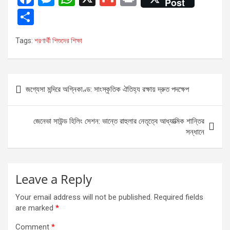
Post
a
es
h
m
in
S
ce
se
at
ail
t
h
Tags:
শরণার্থী শিশুদের শিক্ষা
b
n
s
ar
o
g
A
e
o
er
p
Post
জগ্যেসা মন্দিরে অগ্নিকাণ্ড: সাংস্কৃতিক ঐতিহ্য রক্ষায় দ্রুত পদক্ষেপ
k
p
navigation
জেনেভা সাউন্ড হিলিং সেশন: ভান্তে রাহুলার নেতৃত্বে আধ্যাত্মিক শান্তির
সন্ধানে
Leave a Reply
Your email address will not be published.
Required fields
are marked
*
Comment
*