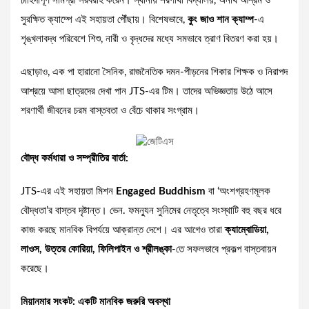
চাহিদাপূর্ণ সামগ্রী সরবরাহ করেন। স্থানীয় শরণার্থী বিদ্যালয়, অনাথ আশ্রম ও
সুরক্ষিত ক্যাম্পে এই সহায়তা পৌঁছায়। বিশেষভাবে,
কুং জাও শান ক্যাম্প
-এ
শৃঙ্খলাবদ্ধ পরিবেশে শিশু, নারী ও বৃদ্ধদের মধ্যে সমভাবে ত্রাণ বিতরণ করা হয়।
এছাড়াও, এক পা হারানো সৈনিক, রাজনৈতিক দমন-পীড়নের শিকার শিক্ষক ও নিরাপদ
আশ্রয়ে আসা ছাত্রদের দেখা পান JTS-এর টিম। তাদের অভিজ্ঞতায় উঠে আসে
শরণার্থী জীবনের চরম বাস্তবতা ও বেঁচে থাকার সংগ্রাম।
বৌদ্ধ কর্মধারা ও সম্প্রীতির বার্তা:
JTS-এর এই সহায়তা মিশন
Engaged Buddhism
বা ‘অংশগ্রহণমূলক
বৌদ্ধতা’র বাস্তব দৃষ্টান্ত। ভেন. ফমন্যুন সুনিমের নেতৃত্বে সংস্থাটি বহু বছর ধরে
কাজ করছে মানবিক বিপর্যয়ে আক্রান্ত দেশে। এর আগেও তারা
ক্যাম্বোডিয়া,
লাওস, উত্তর কোরিয়া, ফিলিপাইন ও শ্রীলঙ্কা
-তে সফলভাবে প্রকল্প বাস্তবায়ন
করেছে।
মিয়ানমার সংকট: একটি মানবিক জরুরি অবস্থা