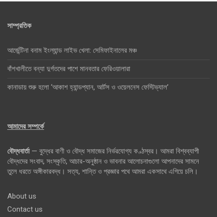
সাম্প্রতিক
আর্জেন্টিনা বনাম ইংল্যান্ড লাইভ খেলা: সেমিফাইনালের মঞ্চ
বাঁশখালীতে বন্যা দুর্গতদের পাশে মানবতার ফেরিওয়ালারা
কানাডায় শুরু হলো ‘আকাশ হ্যান্ডপ্যান, আর্টস ও ওয়েলনেস ফেস্টিভ্যাল’
আমাদের সম্পর্কে
বৌদ্ধবার্তা
— বুদ্ধের বাণী ও বৌদ্ধ সমাজের নির্ভরযোগ্য কণ্ঠস্বর। আমরা বিশ্বব্যাপী
বৌদ্ধদের সংবাদ, সংস্কৃতি, আচার-অনুষ্ঠান ও ভাবনার আলোচনাগুলো আপনাদের সামনে
তুলে ধরতে অঙ্গীকারবদ্ধ। সত্য, শান্তি ও প্রজ্ঞার পথে আমরা একসাথে এগিয়ে চলি।
About us
Contact us