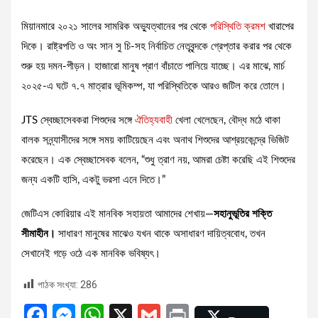
মিয়ানমারে ২০২১ সালের সামরিক অভ্যুত্থানের পর থেকে
পরিস্থিতি ক্রমশ
খারাপের
দিকে। রাষ্ট্রপতি ও অং সান সু চি-সহ নির্বাচিত নেতৃবৃন্দকে গ্রেপ্তার করার পর থেকে
শুরু হয় দমন-পীড়ন। হাজারো মানুষ প্রাণ বাঁচাতে পালিয়ে যাচ্ছে। এর মাঝে, মার্চ
২০২৫-এ ঘটে ৭.৭ মাত্রার ভূমিকম্প, যা পরিস্থিতিকে আরও জটিল করে তোলে।
JTS স্বেচ্ছাসেবকরা শিশুদের সঙ্গে
ঐতিহ্যবাহী
খেলা খেলেছেন, বৌদ্ধ মঠে থাকা
বালক সন্ন্যাসীদের সঙ্গে সময় কাটিয়েছেন এবং অনাথ শিশুদের আশ্রয়কেন্দ্রে ভিজিট
করেছেন। এক স্বেচ্ছাসেবক বলেন, “শুধু ত্রাণ নয়, আমরা চেষ্টা করেছি এই শিশুদের
জন্য একটি হাসি, একটু ভরসা এনে দিতে।”
জেটিএস কোরিয়ার এই মানবিক সহায়তা আমাদের শেখায়—
সহানুভূতির শক্তি
সীমাহীন।
সাধারণ মানুষের মাঝেও যখন থাকে অসাধারণ দায়িত্ববোধ, তখন
সেখানেই গড়ে ওঠে এক মানবিক ভবিষ্যৎ।
পাঠক সংখ্যা:
286
F
M
W
X
G
Pr