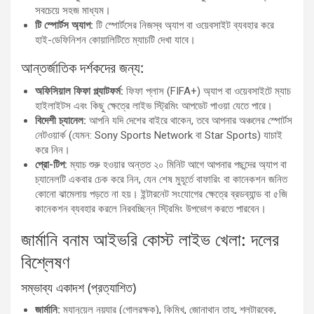
সবচেয়ে সহজ মাধ্যম।
টি স্পোর্টস অ্যাপ:
টি স্পোর্টসের নিজস্ব অ্যাপ বা ওয়েবসাইট ব্যবহার করে
হাই-ডেফিনিশন কোয়ালিটিতে ম্যাচটি দেখা যাবে।
আন্তর্জাতিক দর্শকদের জন্য:
অফিসিয়াল ফিফা প্ল্যাটফর্ম:
ফিফা প্লাস (FIFA+) অ্যাপ বা ওয়েবসাইটে ম্যাচ
হাইলাইটস এবং কিছু ক্ষেত্রে লাইভ স্ট্রিমিং আপডেট পাওয়া যেতে পারে।
বিদেশী চ্যানেল:
আপনি যদি দেশের বাইরে থাকেন, তবে আপনার অঞ্চলের স্পোর্টস
নেটওয়ার্ক (যেমন: Sony Sports Network বা Star Sports) যাচাই
করে নিন।
প্রো-টিপ:
ম্যাচ শুরু হওয়ার অন্তত ২০ মিনিট আগে আপনার পছন্দের অ্যাপ বা
চ্যানেলটি একবার চেক করে নিন, যেন শেষ মুহূর্তে বাফারিং বা কানেকশন জনিত
কোনো ঝামেলায় পড়তে না হয়। ইন্টারনেট সংযোগের ক্ষেত্রে ব্রডব্যান্ড বা ৫জি
কানেকশন ব্যবহার করলে নিরবচ্ছিন্ন স্ট্রিমিং উপভোগ করতে পারবেন।
জার্মানি বনাম আইভরি কোস্ট লাইভ খেলা: দলের
বিশ্লেষণ
সম্ভাব্য একাদশ (প্রত্যাশিত)
জার্মানি:
ম্যানুয়েল নয়্যার (গোলরক্ষক), কিমিখ, জোনাথান তাহ, শ্লটারবেক,