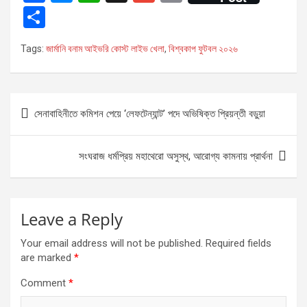
a
es
h
m
in
কোথায়
S
দেখবেন
ce
se
at
ail
t
h
Tags:
জার্মানি বনাম আইভরি কোস্ট লাইভ খেলা
,
বিশ্বকাপ ফুটবল ২০২৬
b
n
s
ar
o
g
A
e
o
er
p
Post
সেনাবাহিনীতে কমিশন পেয়ে ‘লেফটেন্যান্ট’ পদে অভিষিক্ত প্রিয়ন্তী বড়ুয়া
k
p
navigation
সংঘরাজ ধর্মপ্রিয় মহাথেরো অসুস্থ, আরোগ্য কামনায় প্রার্থনা
Leave a Reply
Your email address will not be published.
Required fields
are marked
*
Comment
*