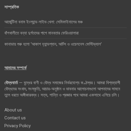
সাম্প্রতিক
আর্জেন্টিনা বনাম ইংল্যান্ড লাইভ খেলা: সেমিফাইনালের মঞ্চ
বাঁশখালীতে বন্যা দুর্গতদের পাশে মানবতার ফেরিওয়ালারা
কানাডায় শুরু হলো ‘আকাশ হ্যান্ডপ্যান, আর্টস ও ওয়েলনেস ফেস্টিভ্যাল’
আমাদের সম্পর্কে
বৌদ্ধবার্তা
— বুদ্ধের বাণী ও বৌদ্ধ সমাজের নির্ভরযোগ্য কণ্ঠস্বর। আমরা বিশ্বব্যাপী
বৌদ্ধদের সংবাদ, সংস্কৃতি, আচার-অনুষ্ঠান ও ভাবনার আলোচনাগুলো আপনাদের সামনে
তুলে ধরতে অঙ্গীকারবদ্ধ। সত্য, শান্তি ও প্রজ্ঞার পথে আমরা একসাথে এগিয়ে চলি।
About us
Contact us
Privacy Policy