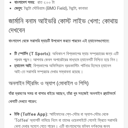
বাংলাদেশ সময়:
রাত ২:০০ টা
ভেন্যু:
টরন্টো স্টেডিয়াম (BMO Field), টরন্টো, কানাডা
জার্মানি বনাম আইভরি কোস্ট লাইভ খেলা: কোথায়
দেখবেন
বাংলাদেশ থেকে সরাসরি ম্যাচটি উপভোগ করতে পারবেন এই চ্যানেলগুলোতে:
টি স্পোর্টস (T Sports):
অধিকাংশ বিশ্বকাপের ম্যাচ সম্প্রচারের জন্য এটি
প্রথম পছন্দ। আপনার কেবল অপারেটরের মাধ্যমে চ্যানেলটি নিশ্চিত হয়ে নিন।
চ্যানেল আই:
বিশ্বকাপের অফিসিয়াল ব্রডকাস্টিং পার্টনার হিসেবে চ্যানেল
আই-তে সরাসরি সম্প্রচার দেখার সম্ভাবনা রয়েছে।
অনলাইন স্ট্রিমিং ও অ্যাপ (মোবাইল ও পিসি)
যাঁরা ভ্রমণের সময় বা বাসার বাইরে আছেন, তাঁরা খুব সহজেই অনলাইন প্ল্যাটফর্মে
খেলাটি দেখতে পারেন:
টফি (Toffee App):
স্মার্টফোনের প্লে-স্টোর বা অ্যাপ-স্টোর থেকে
‘Toffee’ অ্যাপটি নামিয়ে নিলে বা তাদের ওয়েবসাইটে গেলেই ফ্রিতে সরাসরি
খেলা দেখার সুযোগ পেতে পারেন। এটি বাংলাদেশের ফুটবল দর্শকদের জন্য