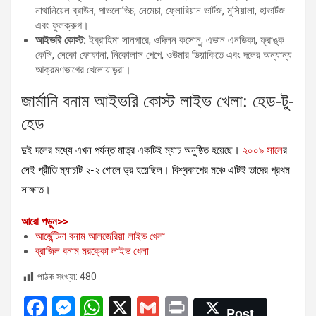
নাথানিয়েল ব্রাউন, পাভলোভিচ, নেমেচা, ফ্লোরিয়ান ভার্টজ, মুসিয়ালা, হাভার্টজ
এবং ফুলক্রুগ।
আইভরি কোস্ট:
ইব্রাহিমা সানগারে, ওদিলন কসোনু, এভান এনডিকা, ফ্রাঙ্ক
কেসি, সেকো ফোফানা, নিকোলাস পেপে, ওউমার ডিয়াকিতে এবং দলের অন্যান্য
আক্রমণভাগের খেলোয়াড়রা।
জার্মানি বনাম আইভরি কোস্ট লাইভ খেলা: হেড-টু-
হেড
দুই দলের মধ্যে এখন পর্যন্ত মাত্র একটিই ম্যাচ অনুষ্ঠিত হয়েছে।
২০০৯ সালে
র
সেই প্রীতি ম্যাচটি ২-২ গোলে ড্র হয়েছিল। বিশ্বকাপের মঞ্চে এটিই তাদের প্রথম
সাক্ষাত।
:
আরো পড়ুন>>
জার্মানি
আর্জেন্টিনা বনাম আলজেরিয়া লাইভ খেলা
বনাম
ব্রাজিল বনাম মরক্কো লাইভ খেলা
আইভরি
পাঠক সংখ্যা:
480
কোস্ট
লাইভ
F
M
W
X
G
Pr
খেলা:
Post