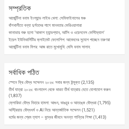
সম্প্রতিক
আর্জেন্টিনা বনাম ইংল্যান্ড লাইভ খেলা: সেমিফাইনালের মঞ্চ
বাঁশখালীতে বন্যা দুর্গতদের পাশে মানবতার ফেরিওয়ালারা
কানাডায় শুরু হলো ‘আকাশ হ্যান্ডপ্যান, আর্টস ও ওয়েলনেস ফেস্টিভ্যাল’
ইয়েল ইউনিভার্সিটির ক্লাইমেট ফেলোশিপ: আবেদনের সুযোগ পাচ্ছেন তরুণরা
আর্জেন্টিনা বনাম মিশর: আজ রাতে মুখোমুখি: মেসি বনাম সালাহ
সর্বাধিক পঠিত
স্পেনে ফ্রি বৌদ্ধ সম্মেলন ২০২৬: সবার জন্য উন্মুক্ত
(2,135)
তীর্থ যাত্রা ২০২৬: বাংলাদেশ থেকে ভারত তীর্থ যাত্রায় যেতে যোগাযোগ করুন
(1,837)
ফ্লোরিডা বৌদ্ধ বিহারে হামলা: আগুন, ভাঙচুর ও আতঙ্কে বৌদ্ধরা
(1,795)
অস্ট্রিয়ায় বৌদ্ধধর্ম ও AI নিয়ে আন্তর্জাতিক সম্মেলন
(1,521)
ধর্মের জন্য প্রেম ত্যাগ – বুদ্ধের জীবনে অনন্ত শান্তির শিক্ষা
(1,413)