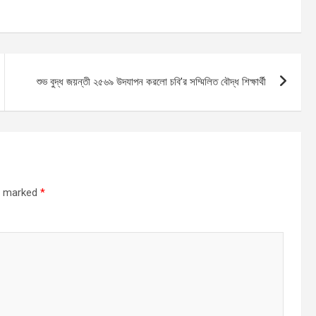
e
শুভ বুদ্ধ জয়ন্তী ২৫৬৯ উদযাপন করলো চবি’র সম্মিলিত বৌদ্ধ শিক্ষার্থী
re marked
*