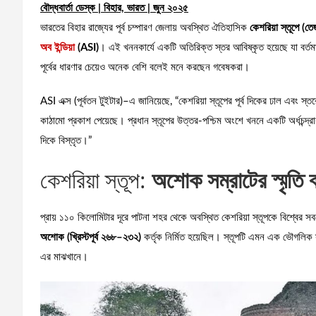
বৌদ্ধবার্তা ডেস্ক | বিহার, ভারত | জুন ২০২৫
ভারতের বিহার রাজ্যের পূর্ব চম্পারণ জেলায় অবস্থিত ঐতিহাসিক
কেশরিয়া স্তূপে (তে
অব ইন্ডিয়া
(ASI)
। এই খননকার্যে একটি অতিরিক্ত স্তর আবিষ্কৃত হয়েছে যা বর্তম
পূর্বের ধারণার চেয়েও অনেক বেশি বলেই মনে করছেন গবেষকরা।
ASI এক্স (পূর্বতন টুইটার)–এ জানিয়েছে, “কেশরিয়া স্তূপের পূর্ব দিকের ঢাল এবং স
কাঠামো প্রকাশ পেয়েছে। প্রধান স্তূপের উত্তর-পশ্চিম অংশে খননে একটি অর্ধচন্দ্র
দিকে বিস্তৃত।”
কেশরিয়া স্তূপ:
অশোক সম্রাটের স্মৃতি 
প্রায় ১১০ কিলোমিটার দূরে পাটনা শহর থেকে অবস্থিত কেশরিয়া স্তূপকে বিশ্বের সবচ
অশোক (খ্রিস্টপূর্ব ২৬৮–২৩২)
কর্তৃক নির্মিত হয়েছিল। স্তূপটি এমন এক ভৌগলিক স্
এর মাঝখানে।