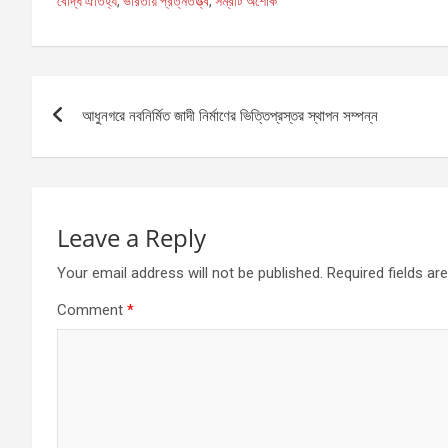
বৌদ্ধ ঐতিহ্য
,
ভারতীয় প্রত্নতত্ত্ব
,
সম্রাট অশোক
b
n
s
o
g
A
Post
o
er
p
আধুনগরে নবনির্মিত জাদী নির্মাণের ভিত্তিপ্রস্তর স্থাপন সম্পন্ন
k
p
navigation
Leave a Reply
Your email address will not be published.
Required fields a
Comment
*