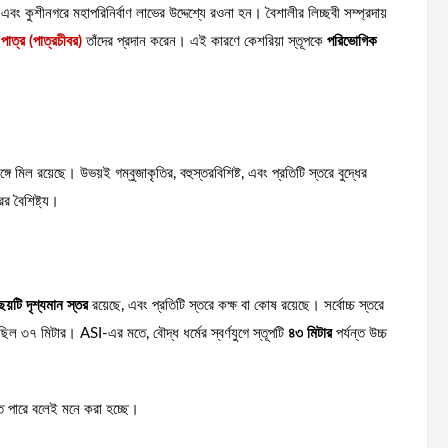
 এবং কুশীনগরে মহাপরিনির্বাণ লাভের উদ্দেশ্যে রওনা হন। বৈশালীর লিচ্ছবী সম্প্রদায়
-পাত্র (পাত্রচীবর)
তাঁদের প্রদান করেন। এই কারণে কেশরিয়া স্তূপকে
পরিভোগিক
গে মিল রয়েছে। উভয়ই গম্বুজাকৃতির, বহুস্তরবিশিষ্ট, এবং প্রতিটি স্তরে বুদ্ধের
ের বৈশিষ্ট্য।
ছয়টি দৃশ্যমান স্তর
রয়েছে, এবং প্রতিটি স্তরে কক্ষ বা কোষ রয়েছে। সর্বোচ্চ স্তরে
 ছিল ৩৭ মিটার। ASI-এর মতে, বৌদ্ধ ধর্মের স্বর্ণযুগে স্তূপটি
৪৩ মিটার
পর্যন্ত উচ্চ
েতে পারে বলেই মনে করা হচ্ছে।