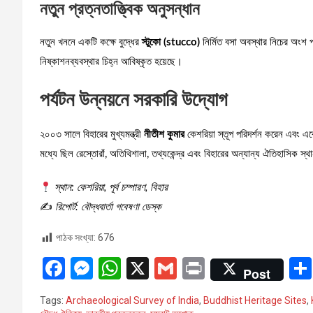
নতুন প্রত্নতাত্ত্বিক অনুসন্ধান
নতুন খননে একটি কক্ষে বুদ্ধের
স্টুকো (stucco)
নির্মিত বসা অবস্থার নিচের অংশ
নিষ্কাশনব্যবস্থার চিহ্ন আবিষ্কৃত হয়েছে।
পর্যটন উন্নয়নে সরকারি উদ্যোগ
২০০৩ সালে বিহারের মুখ্যমন্ত্রী
নীতীশ কুমার
কেশরিয়া স্তূপ পরিদর্শন করেন এবং একে
মধ্যে ছিল রেস্তোরাঁ, অতিথিশালা, তথ্যকেন্দ্র এবং বিহারের অন্যান্য ঐতিহাসিক স্থ
স্থান: কেশরিয়া, পূর্ব চম্পারণ, বিহার
✍️
রিপোর্ট: বৌদ্ধবার্তা গবেষণা ডেস্ক
পাঠক সংখ্যা:
676
F
M
W
X
G
Pr
Post
a
es
h
m
in
Tags:
Archaeological Survey of India
,
Buddhist Heritage Sites
,
ce
se
at
ail
t