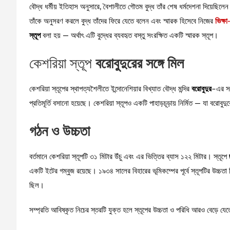
বৌদ্ধ ধর্মীয় ইতিহাস অনুসারে, বৈশালীতে গৌতম বুদ্ধ তাঁর শেষ ধর্মদেশনা দিয়েছিলেন
তাঁকে অনুসরণ করলে বুদ্ধ তাঁদের ফিরে যেতে বলেন এবং স্মারক হিসেবে নিজের
ভিক্ষা
স্তূপ
বলা হয় — অর্থাৎ এটি বুদ্ধের ব্যবহৃত বস্তু সংরক্ষিত একটি স্মারক স্তূপ।
কেশরিয়া স্তূপ
বরোবুদুরের সঙ্গে মিল
কেশরিয়া স্তূপের স্থাপত্যশৈলীতে ইন্দোনেশিয়ার বিখ্যাত বৌদ্ধ মন্দির
বরোবুদুর
–এর সঙ্
প্রতিমূর্তি বসানো হয়েছে। কেশরিয়া স্তূপও একটি পাহাড়চূড়ায় নির্মিত — যা বরোবুদুর
গঠন ও উচ্চতা
বর্তমানে কেশরিয়া স্তূপটি ৩১ মিটার উঁচু এবং এর ভিত্তির ব্যাস ১২২ মিটার। স্তূপে
একটি ইটের গম্বুজ রয়েছে। ১৯৩৪ সালের বিহারের ভূমিকম্পের পূর্বে স্তূপটির উচ্চতা
ছিল।
সম্প্রতি আবিষ্কৃত নিচের স্তরটি যুক্ত হলে স্তূপের উচ্চতা ও পরিধি আরও বেড়ে য