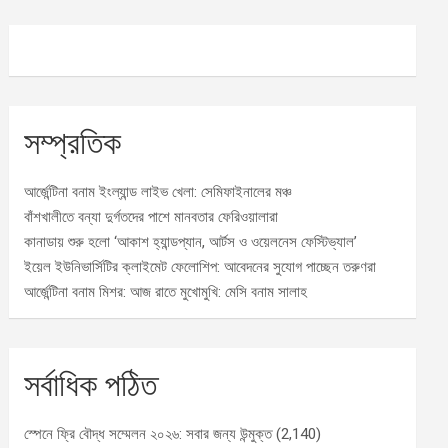
সম্প্রতিক
আর্জেন্টিনা বনাম ইংল্যান্ড লাইভ খেলা: সেমিফাইনালের মঞ্চ
বাঁশখালীতে বন্যা দুর্গতদের পাশে মানবতার ফেরিওয়ালারা
কানাডায় শুরু হলো ‘আকাশ হ্যান্ডপ্যান, আর্টস ও ওয়েলনেস ফেস্টিভ্যাল’
ইয়েল ইউনিভার্সিটির ক্লাইমেট ফেলোশিপ: আবেদনের সুযোগ পাচ্ছেন তরুণরা
আর্জেন্টিনা বনাম মিশর: আজ রাতে মুখোমুখি: মেসি বনাম সালাহ
সর্বাধিক পঠিত
স্পেনে ফ্রি বৌদ্ধ সম্মেলন ২০২৬: সবার জন্য উন্মুক্ত
(2,140)